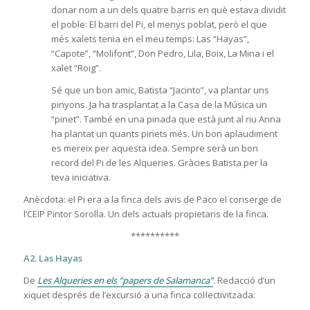
donar nom a un dels quatre barris en què estava dividit
el poble: El barri del Pi, el menys poblat, però el que
més xalets tenia en el meu temps: Las “Hayas”,
“Capote”, “Molifont”, Don Pedro, Lila, Boix, La Mina i el
xalet “Roig”.
Sé que un bon amic, Batista “Jacinto”, va plantar uns
pinyons. Ja ha trasplantat a la Casa de la Música un
“pinet”. També en una pinada que està junt al riu Anna
ha plantat un quants pinets més. Un bon aplaudiment
es mereix per aquesta idea. Sempre serà un bon
record del Pi de les Alqueries. Gràcies Batista per la
teva iniciativa.
Anècdota: el Pi era a la finca dels avis de Paco el conserge de
l’CEIP Pintor Sorolla. Un dels actuals propietaris de la finca.
**********
A2. Las Hayas
De
Les Alqueries en els “papers de Salamanca”
.
Redacció d’un
xiquet després de l’excursió a una finca col·lectivitzada: