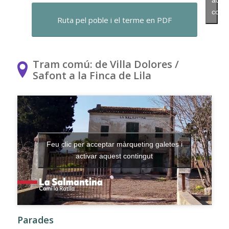
aque
conti
Ruta pel poble i el terme en PDF
Tram comú: de Villa Dolores /
Safont a la Finca de Lila
Feu clic per acceptar màrqueting galetes i
activar aquest contingut
Parades