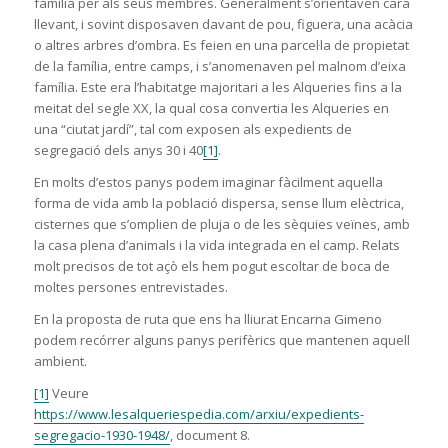
família per als seus membres. Generalment s’orientaven cara
llevant, i sovint disposaven davant de pou, figuera, una acàcia
o altres arbres d’ombra. Es feien en una parcel·la de propietat
de la família, entre camps, i s’anomenaven pel malnom d’eixa
família. Este era l’habitatge majoritari a les Alqueries fins a la
meitat del segle XX, la qual cosa convertia les Alqueries en
una “ciutat jardí”, tal com exposen als expedients de
segregació dels anys 30 i 40
[1]
.
En molts d’estos panys podem imaginar fàcilment aquella
forma de vida amb la població dispersa, sense llum elèctrica,
cisternes que s’omplien de pluja o de les sèquies veïnes, amb
la casa plena d’animals i la vida integrada en el camp. Relats
molt precisos de tot açò els hem pogut escoltar de boca de
moltes persones entrevistades.
En la proposta de ruta que ens ha lliurat Encarna Gimeno
podem recórrer alguns panys perifèrics que mantenen aquell
ambient.
[1]
Veure
https://www.lesalqueriespedia.com/arxiu/expedients-
segregacio-1930-1948/
, document 8.