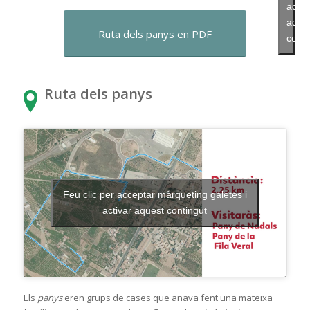
activ
aque
Ruta dels panys en PDF
conti
Ruta dels panys
Feu clic per acceptar màrqueting galetes i
activar aquest contingut
Els
panys
eren grups de cases que anava fent una mateixa