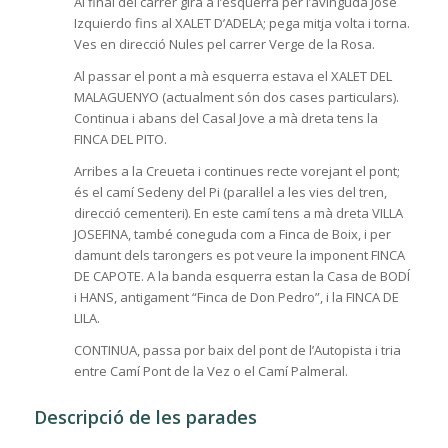
Al final del carrer gira a l’esquerra per l’avinguda José
Izquierdo fins al XALET D’ADELA; pega mitja volta i torna.
Ves en direcció Nules pel carrer Verge de la Rosa.
Al passar el pont a mà esquerra estava el XALET DEL
MALAGUENYO (actualment són dos cases particulars).
Continua i abans del Casal Jove a mà dreta tens la
FINCA DEL PITO.
Arribes a la Creueta i continues recte vorejant el pont;
és el camí Sedeny del Pi (paral·lel a les vies del tren,
direcció cementeri). En este camí tens a mà dreta VILLA
JOSEFINA, també coneguda com a Finca de Boix, i per
damunt dels tarongers es pot veure la imponent FINCA
DE CAPOTE. A la banda esquerra estan la Casa de BODÍ
i HANS, antigament “Finca de Don Pedro”, i la FINCA DE
LILA.
CONTINUA, passa por baix del pont de l’Autopista i tria
entre Camí Pont de la Vez o el Camí Palmeral.
Descripció de les parades