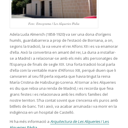
Foto: Etnograma / Les Alqueries Pèdia
Adela Luda Almerich (1858-1920) va ser una dona d’orígens
humils, guardabarrera a prop de l’estació de Borriana, a on,
segons la tradició, la va veure el rei Alfons XII i es va enamorar
d’ella. Això la convertiria en amant del rei, La duria a instal·lar-
se a Madrid i a relacionar-se amb els més alts personatges de
l’Espanya de finals de segle XIX. Una forta tradició local parla
d’ella com la veritable mare d’Alfonso XIII
,
perqué diuen que li
canviaren al seu fill perla xiqueta que havia tingut la reina
María Cristina de Habsburgo-Lorena. Al tornar a les Alqueries
es diu que rebia una renda de Madrid, i es recorda que feia
grans festes i es relacionava amb les millors famílies del
nostre territori. S’ha contat sovint que s’encenia els puros amb
bitllets de banc. Tot i això, va acabar arruïnada i va morir en la
indigència en un hospital de Castelló.
Hi ha més informació a
Arquitectura de Les Alqueries
/ Les
Alqueries Pèdia
.