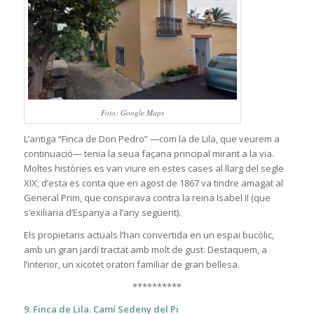
Foto: Google Maps
L’antiga “Finca de Don Pedro” —com la de Lila, que veurem a
continuació— tenia la seua façana principal mirant a la via.
Moltes històries es van viure en estes cases al llarg del segle
XIX; d’esta es conta que en agost de 1867 va tindre amagat al
General Prim, que conspirava contra la reina Isabel II (que
s’exiliaria d’Espanya a l’any següent).
Els propietaris actuals l’han convertida en un espai bucòlic,
amb un gran jardí tractat amb molt de gust. Destaquem, a
l’interior, un xicotet oratori familiar de gran bellesa.
**********
9. Finca de Lila. Camí Sedeny del Pi