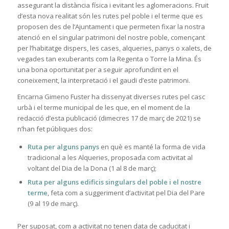
assegurant la distància física i evitant les aglomeracions. Fruit
d’esta nova realitat són les rutes pel poble i el terme que es
proposen des de l’Ajuntament i que permeten fixar la nostra
atenció en el singular patrimoni del nostre poble, començant
per l’habitatge dispers, les cases, alqueries, panys o xalets, de
vegades tan exuberants com la Regenta o Torre la Mina. És
una bona oportunitat per a seguir aprofundint en el
coneixement, la interpretació i el gaudi d’este patrimoni.
Encarna Gimeno Fuster ha dissenyat diverses rutes pel casc
urbà i el terme municipal de les que, en el moment de la
redacció d’esta publicació (dimecres 17 de març de 2021) se
n’han fet públiques dos:
Ruta per alguns panys
en què es manté la forma de vida
tradicional a les Alqueries, proposada com activitat al
voltant del Dia de la Dona (1 al 8 de març);
Ruta per alguns edificis singulars del poble i el nostre
terme
, feta com a suggeriment d’activitat pel Dia del Pare
(9 al 19 de març).
Per suposat, com a activitat no tenen data de caducitat i