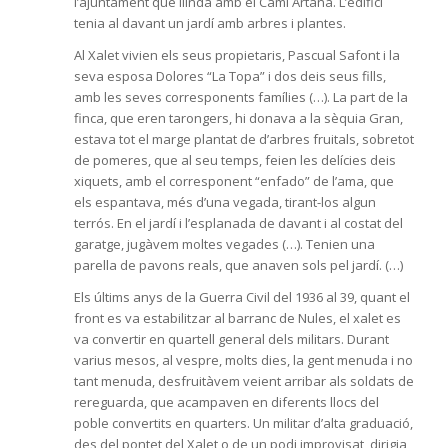
l’ajuntament que llinda amb el Camí Artana. L’edifici
tenia al davant un jardí amb arbres i plantes.
Al Xalet vivien els seus propietaris, Pascual Safont i la
seva esposa Dolores “La Topa” i dos deis seus fills,
amb les seves corresponents famílies (…). La part de la
finca, que eren tarongers, hi donava a la sèquia Gran,
estava tot el marge plantat de d’arbres fruitals, sobretot
de pomeres, que al seu temps, feien les delícies deis
xiquets, amb el corresponent “enfado” de l’ama, que
els espantava, més d’una vegada, tirant-los algun
terrós. En el jardí i l’esplanada de davant i al costat del
garatge, jugàvem moltes vegades (…). Tenien una
parella de pavons reals, que anaven sols pel jardí. (…)
Els últims anys de la Guerra Civil del 1936 al 39, quant el
front es va estabilitzar al barranc de Nules, el xalet es
va convertir en quartell general dels militars. Durant
varius mesos, al vespre, molts dies, la gent menuda i no
tant menuda, desfruitàvem veient arribar als soldats de
rereguarda, que acampaven en diferents llocs del
poble convertits en quarters. Un militar d’alta graduació,
des del pontet del Xalet o de un podi improvisat, dirigia