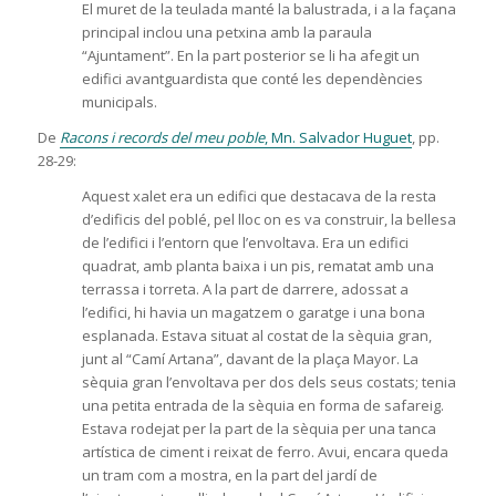
El muret de la teulada manté la balustrada, i a la façana
principal inclou una petxina amb la paraula
“Ajuntament”. En la part posterior se li ha afegit un
edifici avantguardista que conté les dependències
municipals.
De
Racons i records del meu poble
, Mn. Salvador Huguet
, pp.
28-29:
Aquest xalet era un edifici que destacava de la resta
d’edificis del poblé, pel lloc on es va construir, la bellesa
de l’edifici i l’entorn que l’envoltava. Era un edifici
quadrat, amb planta baixa i un pis, rematat amb una
terrassa i torreta. A la part de darrere, adossat a
l’edifici, hi havia un magatzem o garatge i una bona
esplanada. Estava situat al costat de la sèquia gran,
junt al “Camí Artana”, davant de la plaça Mayor. La
sèquia gran l’envoltava per dos dels seus costats; tenia
una petita entrada de la sèquia en forma de safareig.
Estava rodejat per la part de la sèquia per una tanca
artística de ciment i reixat de ferro. Avui, encara queda
un tram com a mostra, en la part del jardí de