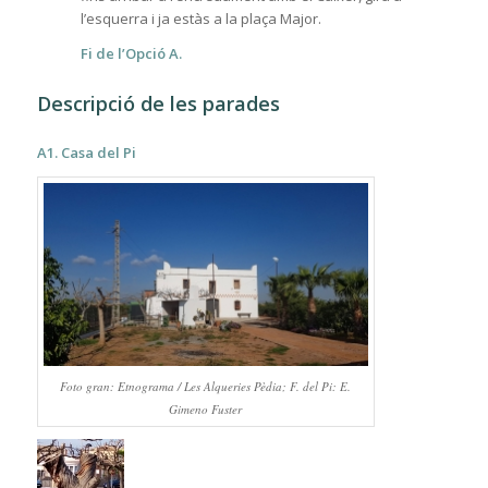
l’esquerra i ja estàs a la plaça Major.
Fi de l’Opció A.
Descripció de les parades
A1. Casa del Pi
Foto gran: Etnograma / Les Alqueries Pèdia; F. del Pi: E.
Gimeno Fuster