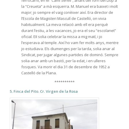
ferrocarril, en el “Camí Serell”, anant del forn del Llop a
la “Creueta” a mà esquerra. M. Manuel era baixet i molt
major; jo sempre el vaig conèixer així. Era director de
l’Escola de Magisteri Masculí de Castelló, on vivia
habitualment. La meva relació amb ell era perquè
durant l’estiu, a les vacances, jo era el seu “escolanet”
oficial. EII solia celebrar la missa a mig matí, i jo
l’esperava al temple. Així ho vam fer molts anys, mentre
jo estudiava. Els diumenges per la tarda, solia anar al
Sindicat, per jugar algunes partides de dominó. Sempre
solia anar amb un bastó, per la edat, i en ulleres
fosques. Va morir el dia 31 de desembre de 1952 a
Castelló de la Plana.
**********
5. Finca del Pito. Cr. Virgen de la Rosa