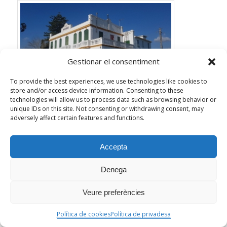
Gestionar el consentiment
To provide the best experiences, we use technologies like cookies to
store and/or access device information. Consenting to these
Foto: Etnograma / Les Alqueries Pèdia
technologies will allow us to process data such as browsing behavior or
unique IDs on this site. Not consenting or withdrawing consent, may
adversely affect certain features and functions.
Accepta
Denega
DE ALQUERÍAS DEL NIÑO PERDIDO (Nuestra excursión)
Veure preferències
Invitado por el camarada Ochando, delegado de cultura
de estas Alquerías fuimos ayer por la tarde a visitar la
Política de cookies
Política de privadesa
futura granja agrícola que quieren instalar aquí un