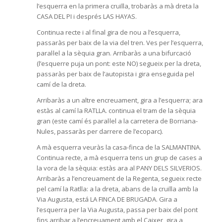
l’esquerra en la primera cruïlla, trobaràs a mà dreta la
CASA DEL PI i després LAS HAYAS.
Continua recte i al final gira de nou a l’esquerra,
passaràs per baix de la via del tren. Ves per l’esquerra,
paral·lel a la sèquia gran. Arribaràs a una bifurcació
(l’esquerre puja un pont: este NO) segueix per la dreta,
passaràs per baix de l’autopista i gira enseguida pel
camí de la dreta.
Arribaràs a un altre encreuament, gira a l’esquerra; ara
estàs al camí la RATLLA. continua el tram de la sèquia
gran (este camí és paral·lel a la carretera de Borriana-
Nules, passaràs per darrere de l’ecoparc).
A mà esquerra veuràs la casa-finca de la SALMANTINA.
Continua recte, a mà esquerra tens un grup de cases a
la vora de la sèquia: estàs ara al PANY DELS SILVERIOS.
Arribaràs a l’encreuament de la Regenta, segueix recte
pel camí la Ratlla: a la dreta, abans de la cruïlla amb la
Via Augusta, está LA FINCA DE BRUGADA. Gira a
l’esquerra per la Via Augusta, passa per baix del pont
fins arribar a l’encreuament amb el Caixer, gira a