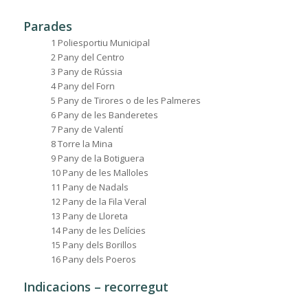
Parades
1 Poliesportiu Municipal
2 Pany del Centro
3 Pany de Rússia
4 Pany del Forn
5 Pany de Tirores o de les Palmeres
6 Pany de les Banderetes
7 Pany de Valentí
8 Torre la Mina
9 Pany de la Botiguera
10 Pany de les Malloles
11 Pany de Nadals
12 Pany de la Fila Veral
13 Pany de Lloreta
14 Pany de les Delícies
15 Pany dels Borillos
16 Pany dels Poeros
Indicacions – recorregut