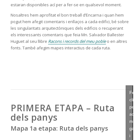
estaran disponibles ací per a fer-se en qualsevol moment.
Nosaltres hem aprofitat el bon treball d’Encarna i quan hem
pogut hem afegit comentaris i enllaços a cada edifici, bé sobre
les singularitats arquitectòniques dels edificis o recuperant
els interessants comentaris que feia Mn. Salvador Ballester
Huguet al seu llibre
Racons i records del meu poble
o en altres
fonts. També afegim mapes interactius de cada ruta.
Feu
clic
PRIMERA ETAPA – Ruta
per
dels panys
acce
màrq
Mapa 1a etapa: Ruta dels panys
galet
i