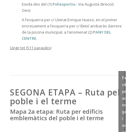
Eixida des del (1)
Poliesportiu
– Via Augusta direcció
Oest.
A l’esquerra per c/ Lletrat Enrique Hueso, en el primer
encreuament a l’esquerra per c/ Betxí arribaràs darrere
de la piscina municipal, a l’anomenat (2)
PANY DEL
CENTRE
.
Llegir tot (511 paraules)
Feu
clic
SEGONA ETAPA – Ruta pel
per
poble i el terme
acce
màrq
Mapa 2a etapa: Ruta per edificis
galet
emblemàtics del poble i el terme
i
activ