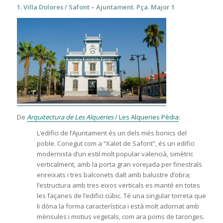
1. Villa Dolores / Safont – Ajuntament. Pça. Major 1
De
Arquitectura de Les Alqueries
/ Les Alqueries Pèdia
:
L’edifici de l’Ajuntament és un dels més bonics del
poble. Conegut com a “Xalet de Safont”, és un edifici
modernista d’un estil molt popular valencià, simètric
verticalment, amb la porta gran vorejada per finestrals
enreixats i tres balconets dalt amb balustre d’obra;
l’estructura amb tres eixos verticals es manté en totes
les façanes de l’edifici cúbic. Té una singular torreta que
li dóna la forma característica i està molt adornat amb
mènsules i motius vegetals, com ara poms de taronges.