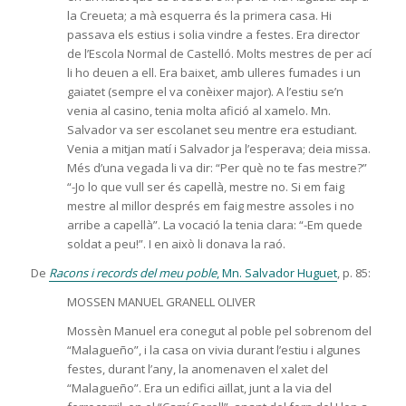
la Creueta; a mà esquerra és la primera casa. Hi
passava els estius i solia vindre a festes. Era director
de l’Escola Normal de Castelló. Molts mestres de per ací
li ho deuen a ell. Era baixet, amb ulleres fumades i un
gaiatet (sempre el va conèixer major). A l’estiu se’n
venia al casino, tenia molta afició al xamelo. Mn.
Salvador va ser escolanet seu mentre era estudiant.
Venia a mitjan matí i Salvador ja l’esperava; deia missa.
Més d’una vegada li va dir: “Per què no te fas mestre?”
“-Jo lo que vull ser és capellà, mestre no. Si em faig
mestre al millor després em faig mestre assoles i no
arribe a capellà”. La vocació la tenia clara: “-Em quede
soldat a peu!”. I en això li donava la raó.
De
Racons i records del meu poble
, Mn. Salvador Huguet
, p. 85:
MOSSEN MANUEL GRANELL OLIVER
Mossèn Manuel era conegut al poble pel sobrenom del
“Malagueño”, i la casa on vivia durant l’estiu i algunes
festes, durant l’any, la anomenaven el xalet del
“Malagueño”. Era un edifici aïllat, junt a la via del