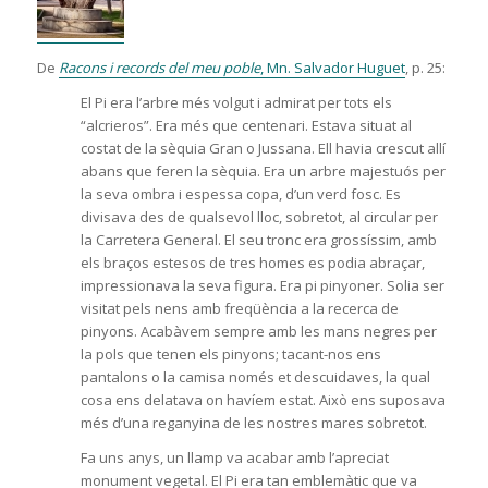
De
Racons i records del meu poble
, Mn. Salvador Huguet
, p. 25:
El Pi era l’arbre més volgut i admirat per tots els
“alcrieros”. Era més que centenari. Estava situat al
costat de la sèquia Gran o Jussana. Ell havia crescut allí
abans que feren la sèquia. Era un arbre majestuós per
la seva ombra i espessa copa, d’un verd fosc. Es
divisava des de qualsevol lloc, sobretot, al circular per
la Carretera General. El seu tronc era grossíssim, amb
els braços estesos de tres homes es podia abraçar,
impressionava la seva figura. Era pi pinyoner. Solia ser
visitat pels nens amb freqüència a la recerca de
pinyons. Acabàvem sempre amb les mans negres per
la pols que tenen els pinyons; tacant-nos ens
pantalons o la camisa només et descuidaves, la qual
cosa ens delatava on havíem estat. Això ens suposava
més d’una reganyina de les nostres mares sobretot.
Fa uns anys, un llamp va acabar amb l’apreciat
monument vegetal. El Pi era tan emblemàtic que va