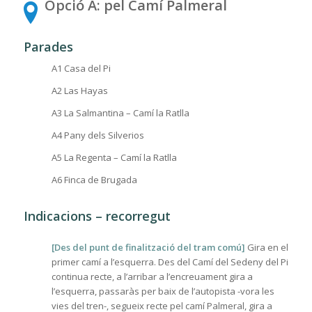
Opció A: pel Camí Palmeral
Parades
A1 Casa del Pi
A2 Las Hayas
A3 La Salmantina – Camí la Ratlla
A4 Pany dels Silverios
A5 La Regenta – Camí la Ratlla
A6 Finca de Brugada
Indicacions – recorregut
[Des del punt de finalització del tram comú]
Gira en el
primer camí a l’esquerra. Des del Camí del Sedeny del Pi
continua recte, a l’arribar a l’encreuament gira a
l’esquerra, passaràs per baix de l’autopista -vora les
vies del tren-, segueix recte pel camí Palmeral, gira a