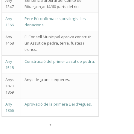
Any
Sentència arbitral del Comte de
1347
Ribargorça: 14/60 parts del riu.
Any
Pere IV confirma els privilegis i les
1366
donacions.
Any
El Consell Municipal aprova construir
1468
un Assut de pedra, terra, fustes i
troncs.
Any
Construcció del primer assut de pedra.
1518
Anys
Anys de grans sequeres.
1823 i
1869
Any
Aprovació de la primera Llei d’Aigües.
1866
*