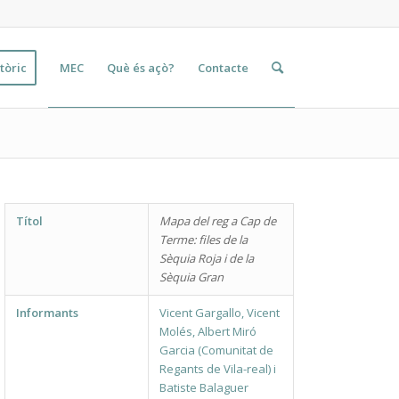
tòric
MEC
Què és açò?
Contacte
Títol
Mapa del reg a Cap de
Terme: files de la
Sèquia Roja i de la
Sèquia Gran
Informants
Vicent Gargallo, Vicent
Molés, Albert Miró
Garcia (Comunitat de
Regants de Vila-real) i
Batiste Balaguer