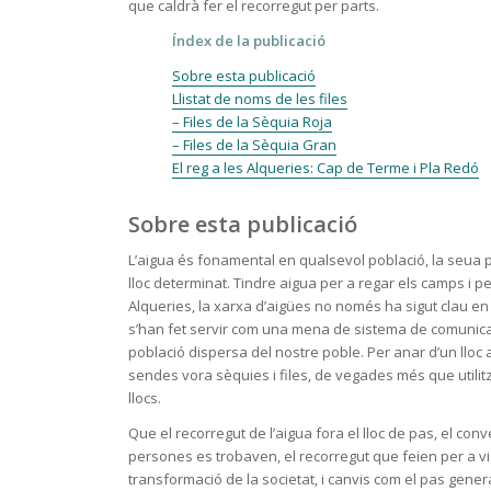
que caldrà fer el recorregut per parts.
Índex de la publicació
Sobre esta publicació
Llistat de noms de les files
– Files de la Sèquia Roja
– Files de la Sèquia Gran
El reg a les Alqueries: Cap de Terme i Pla Redó
Sobre esta publicació
L’aigua és fonamental en qualsevol població, la seua 
lloc determinat. Tindre aigua per a regar els camps i p
Alqueries, la xarxa d’aigües no només ha sigut clau en e
s’han fet servir com una mena de sistema de comunicac
població dispersa del nostre poble. Per anar d’un lloc a
sendes vora sèquies i files, de vegades més que utilit
llocs.
Que el recorregut de l’aigua fora el lloc de pas, el conv
persones es trobaven, el recorregut que feien per a visi
transformació de la societat, i canvis com el pas gener