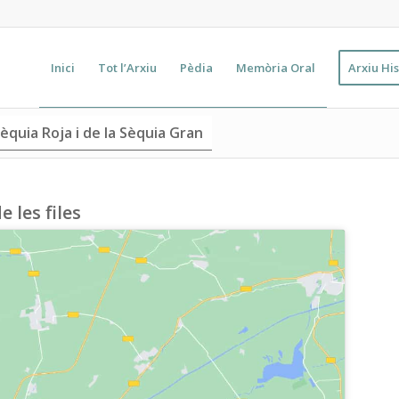
Inici
Tot l’Arxiu
Pèdia
Memòria Oral
Arxiu His
èquia Roja i de la Sèquia Gran
 les files