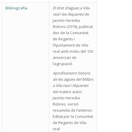
Bibliografia
El dret d’aigües a Vila-
real i les Alqueries
de
Jacinto Heredia
Robres (2019), publicat
des de la Comunitat
de Regants i
l’Ajuntament de Vila-
real amb motiu del 150
aniversari de
l’agrupació.
Aprofitament històric
de les aigües del Millars
a Vila-real i Alqueries
del mateix autor,
Jacinto Heredia
Robres, versió
resumida de l’anterior.
Editat per la Comunitat
de Regants de Vila-
real.