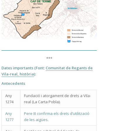
***
Dates importants
(Font:
Comunitat de Regants de
Vila-real, història
):
Antecedents
Any
Fundació i atorgament de drets a Vila-
1274
real (La Carta Pobla).
Any
Pere III confirma els drets d’utilització
1277
de les aigües.