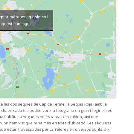
eptar màrqueting galetes i
 aquest contingut
 de les dos sèquies de Cap de Terme: la Sèquia Roja (amb la
t clic en cada fila podeu vore la fotografia en gran i llegir el seu
ua fiabilitat a vegades no és tanta com caldria, així que
 on hem vist que hi ha més errades d’ubicació. Les sèquies i
e que estan travessades per carreteres en diversos punts, així