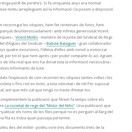
tinga perill de perdre’s. Si fa cinquanta anys era normal
r eixe motiu arrepleguem ací la informació i la posem a disposició
em recorregut les sèquies, hem fet centenars de fotos, hem
panyat desinteressadament i amb infinita generositat Vicent
sèquies–,
Vicent Molés
–membre de la Junta del Sindicat de Regs
el d’Aigües del Sindicat– i
Batiste Balaguer
–gran col·laborador
nys quatre excursions, l’última d’elles amb convit a esmorzar
at, per tot el que hem après i per poder compartir-lo ací. Agraïm
 de Vila-real que ens ha donat tota la informació necessària i
stres informants de luxe.
s l’explicació de com recorrien les sèquies tantes voltes i les
leta o fins i tot en moto, a tota velocitat i de nit! Per suposat
al, així que més val que ningú no tracte d’imitar-los.
 complementem la publicació que férem fa temps sobre els
bre
La societat de regs del “Motor del Niño”
. Una publicació que
alitzar els noms de les files perquè no es perguen al llarg del
a fila es troba quan passeja pel terme.
visiteu des del mòbil– podeu vore tres documents trets de la