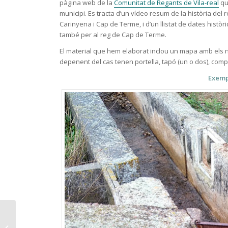
pàgina web de la
Comunitat de Regants de Vila-real
qu
municipi. Es tracta d’un vídeo resum de la història del
Carinyena i Cap de Terme, i d’un llistat de dates històr
també per al reg de Cap de Terme.
El material que hem elaborat inclou un mapa amb els no
depenent del cas tenen portella, tapó (un o dos), comp
Exemp
La societat de regs del