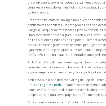
el coneixement sobre les sèquies siga menys popular i 
conèixer el noms de les files hui ja no ho és tant, i pe
de tot el poble.
Preparar este material ha sigut bonic i emocionant: h
sentit moltes anècdotes. En este procés ens han acom
Gargallo –sequier de tota la vida i gran expert en les 
i bon coneixedor de les aigües–, Albert Miró Garcia –Fid
de Les Alqueries Pèdia i fill de regador–. Hem fet alme
inclòs! El nostre agraïment és immens, per la generosit
igualment la seua gran ajuda a la Comunitat de Regants
inclús més, i que ha estat representada també pels no
Amb Vicent Gargallo, per exemple, escoltàvem bocabadat
coneixien tan bé que sovint ho feien directament en bicic
alguna vegada algú caïa un bac, i la caiguda pot ser fat
Amb esta publicació dedicada al reg de Cap de Terme
Pous de reg al Pla Redó
i la que acabem de penjar so
a més està connectada directament amb la idea de seny
temps i perquè qualsevol puga saber fàcilment en quin
En la columna dreta –o a final de la publicació si ens 