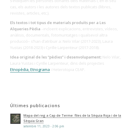
s’indiquen les persones donants dels materials i, en el seu
cas, els autors i les autores dels textos publicats (llibres,
revistes, articles, etc.).
Els textos i tot tipus de materials produïts per a Les
Alqueries Pèdia
–incloent explicacions, entrevistes, vídeos,
anàlisis, documentals, fotomuntatges i qualsevol altra
producció– s’han d’atribuir a: Nelo Vilar (2017-2023), Laura
Yustas (2018-2023) i Cyrille Larpenteur (2017-2018).
Idea original de les “pèdies” i desenvolupament:
Nelo Vilar,
Laura Yustas i Cyrille Larpenteur, dins dels projectes
Etnopèdia, Etnograma
i Heterotopia CEAP.
Últimes publicacions
Mapa del reg a Cap de Terme: files de la Sèquia Roja i de la
Sèquia Gran
setembre 11, 2023 - 2:06 pm