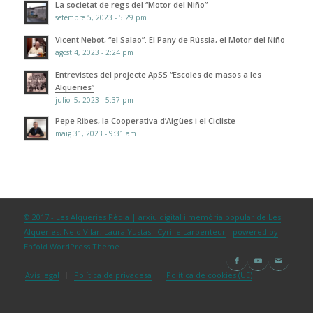
La societat de regs del “Motor del Niño”
setembre 5, 2023 - 5:29 pm
Vicent Nebot, “el Salao”. El Pany de Rússia, el Motor del Niño
agost 4, 2023 - 2:24 pm
Entrevistes del projecte ApSS “Escoles de masos a les
Alqueries”
juliol 5, 2023 - 5:37 pm
Pepe Ribes, la Cooperativa d’Aigües i el Cicliste
maig 31, 2023 - 9:31 am
© 2017 - Les Alqueries Pèdia | arxiu digital i memòria popular de Les
Alqueries: Nelo Vilar, Laura Yustas i Cyrille Larpenteur
-
powered by
Enfold WordPress Theme
Avís legal
Política de privadesa
Política de cookies (UE)