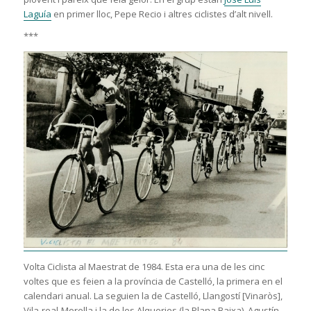
Laguía
en primer lloc, Pepe Recio i altres ciclistes d’alt nivell.
***
Volta Ciclista al Maestrat de 1984. Esta era una de les cinc
voltes que es feien a la província de Castelló, la primera en el
calendari anual. La seguien la de Castelló, Llangostí [Vinaròs],
Vila-real-Morella i la de les Alqueries (la Plana Baixa). Agustín