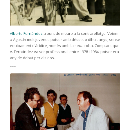
Alberto Fernández
a punt de moure a la contrarellotge. Veiem
a Agustín molt jovenet, potser amb dèsset o díhuit anys, sense
equipament d’àrbitre, només amb la seua roba. Comptant que
A. Fernández va ser professional entre 1978 i 1984, potser era
any de debut per als dos.
***