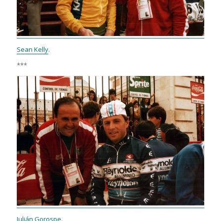
Sean Kelly
.
***
Julián Gorospe
.