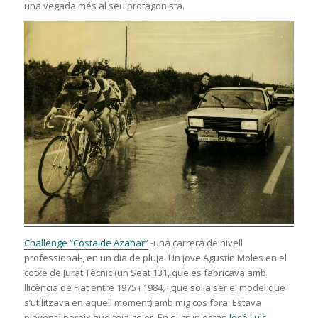
una vegada més al seu protagonista.
Challenge “Costa de Azahar”
-una carrera de nivell
professional-, en un dia de pluja. Un jove Agustín Moles en el
cotxe de Jurat Tècnic (un Seat 131, que es fabricava amb
llicència de Fiat entre 1975 i 1984, i que solia ser el model que
s’utilitzava en aquell moment) amb mig cos fora. Estava
plovent i pareix que feia gelor. En el grup estan
José Luis