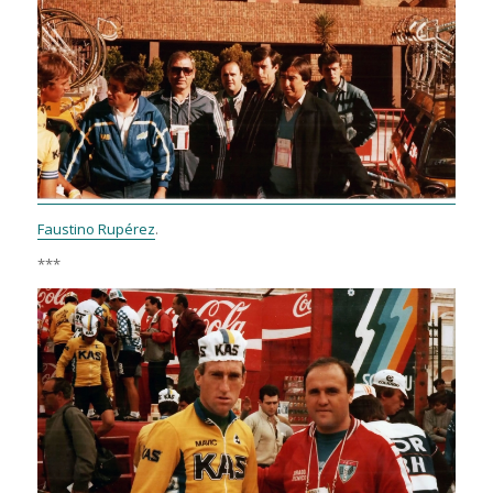
Faustino Rupérez
.
***