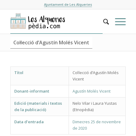
Ajuntament de Les Alqueries
Col·lecció d’Agustín Molés Vicent
Títol
Col·lecció d’Agustín Molés
Vicent
Donant-informant
Agustín Molés Vicent
Edició (materials i textos
Nelo Vilar i Laura Yustas
de la publicació)
(Etnopèdia)
Data d’entrada
Dimecres 25 de novembre
de 2020