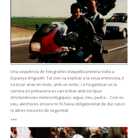
Una seqüència de fotografies d’aquella primera Volta a
Espanya d’Agustín. Tal com va explicar a la seua entrevista, li
va tocar anar en moto, amb un xofer, i a l’organitzar-se la
carrera en primavera es van trobar amb tot tipus
d’inclemències meteorològiques: aigua, neu, pedra… Com es
veu, aleshores encara no hi havia obligatorietat de dur casco
ni altres mesures de seguretat.
***