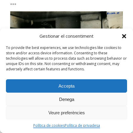
***
Gestionar el consentiment
To provide the best experiences, we use technologies like cookies to
store and/or access device information. Consenting to these
technologies will allow us to process data such as browsing behavior or
unique IDs on this site. Not consenting or withdrawing consent, may
adversely affect certain features and functions.
Accepta
Denega
Agustín pensa que el ciclista que està signant és Perico
Delgado. Volta a Espanya 1989.
Veure preferències
***
Política de cookies
Política de privadesa