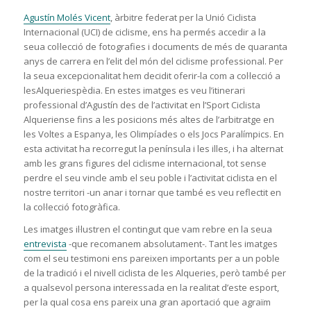
Agustín Molés Vicent
, àrbitre federat per la Unió Ciclista
Internacional (UCI) de ciclisme, ens ha permés accedir a la
seua col·lecció de fotografies i documents de més de quaranta
anys de carrera en l’elit del món del ciclisme professional. Per
la seua excepcionalitat hem decidit oferir-la com a col·lecció a
lesAlqueriespèdia. En estes imatges es veu l’itinerari
professional d’Agustín des de l’activitat en l’Sport Ciclista
Alqueriense fins a les posicions més altes de l’arbitratge en
les Voltes a Espanya, les Olimpíades o els Jocs Paralímpics. En
esta activitat ha recorregut la península i les illes, i ha alternat
amb les grans figures del ciclisme internacional, tot sense
perdre el seu vincle amb el seu poble i l’activitat ciclista en el
nostre territori -un anar i tornar que també es veu reflectit en
la col·lecció fotogràfica.
Les imatges il·lustren el contingut que vam rebre en la seua
entrevista
-que recomanem absolutament-. Tant les imatges
com el seu testimoni ens pareixen importants per a un poble
de la tradició i el nivell ciclista de les Alqueries, però també per
a qualsevol persona interessada en la realitat d’este esport,
per la qual cosa ens pareix una gran aportació que agraïm