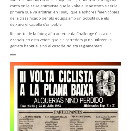
conta en la seua entrevista que la Volta al Maestrat va ser la
primera que va arbitrar, en 1980, i que aleshores feien còpies
de la classificació per als equips amb un ciclostil que els
deixava el capellà d’un poble.
Respecte de la fotografia anterior (la Challenge Costa de
Azahar), en esta veiem que els corredors ja no utilitzen la
gorreta habitual sinó el casc de ciclista reglamentari.
***