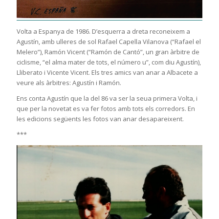
Volta a Espanya de 1986. D’esquerra a dreta reconeixem a
Agustín, amb ulleres de sol Rafael Capella Vilanova (“Rafael el
Melero”), Ramón Vicent (“Ramón de Cantó”, un gran àrbitre de
ciclisme, “el alma mater de tots, el número u”, com diu Agustín),
Lliberato i Vicente Vicent. Els tres amics van anar a Albacete a
veure als àrbitres: Agustín i Ramón.
Ens conta Agustín que la del 86 va ser la seua primera Volta, i
que per la novetat es va fer fotos amb tots els corredors. En
les edicions següents les fotos van anar desapareixent.
***