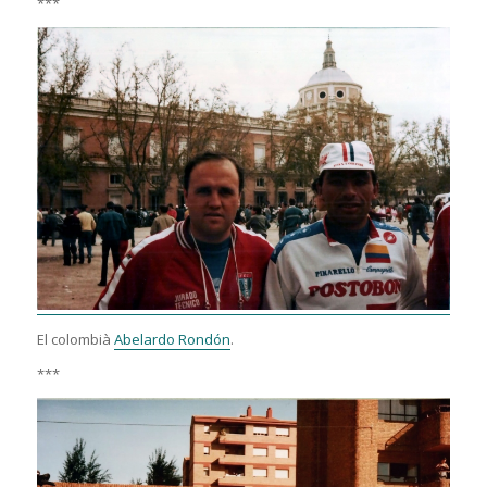
***
El colombià
Abelardo Rondón
.
***