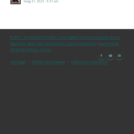
maig 31, 2023 - 9:31 am
© 2017 - Les Alqueries Pèdia | arxiu digital i memòria popular de Les
Alqueries: Nelo Vilar, Laura Yustas i Cyrille Larpenteur
-
powered by
Enfold WordPress Theme
Avís legal
Política de privadesa
Política de cookies (UE)