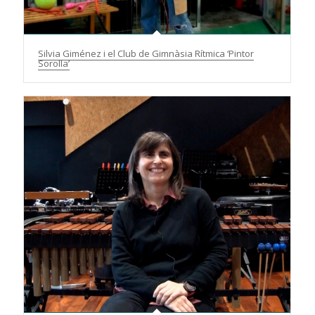
Silvia Giménez i el Club de Gimnàsia Rítmica ‘Pintor
Sorolla’