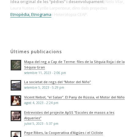
Idea original de les “pèdies” i desenvolupament:
Nelo Vilar,
Laura Yustas i Cyrille Larpenteur, dins dels projectes
Etnopèdia, Etnograma
i Heterotopia CEAP.
Últimes publicacions
Mapa del reg a Cap de Terme: files de la Sèquia Roja i de la
Sèquia Gran
setembre 11, 2023 - 2:06 pm
La societat de regs del “Motor del Niño”
setembre 5, 2023 - 5:29 pm
Vicent Nebot, “el Salao”. El Pany de Rússia, el Motor del Niño
agost 4, 2023 - 2:24 pm
Entrevistes del projecte ApSS “Escoles de masos a les
Alqueries”
juliol 5, 2023 - 5:37 pm
Pepe Ribes, la Cooperativa d’Aigües i el Cicliste