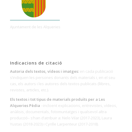
Ajuntament de les Alqueries
Indicacions de citació
Autoria dels textos, vídeos i imatges:
en cada publicació
s’indiquen les persones donants dels materials i, en el seu
cas, els autors i les autores dels textos publicats (llibres,
revistes, articles, etc.).
Els textos i tot tipus de materials produïts per a Les
Alqueries Pèdia
–incloent explicacions, entrevistes, vídeos,
anàlisis, documentals, fotomuntatges i qualsevol altra
producció– s’han d’atribuir a: Nelo Vilar (2017-2023), Laura
Yustas (2018-2023) i Cyrille Larpenteur (2017-2018).