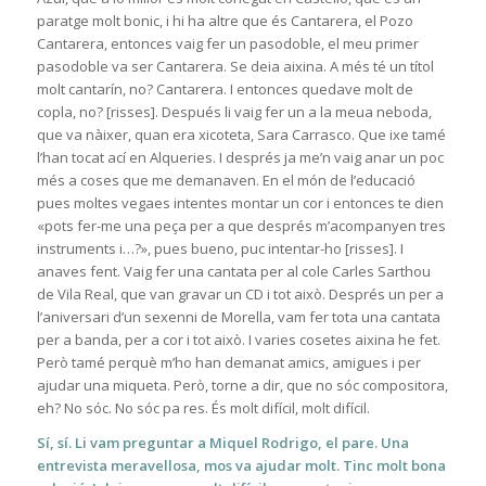
paratge molt bonic, i hi ha altre que és Cantarera, el Pozo
Cantarera, entonces vaig fer un pasodoble, el meu primer
pasodoble va ser Cantarera. Se deia aixina. A més té un títol
molt cantarín, no? Cantarera. I entonces quedave molt de
copla, no? [risses]. Después li vaig fer un a la meua neboda,
que va nàixer, quan era xicoteta, Sara Carrasco. Que ixe tamé
l’han tocat ací en Alqueries. I després ja me’n vaig anar un poc
més a coses que me demanaven. En el món de l’educació
pues moltes vegaes intentes montar un cor i entonces te dien
«pots fer-me una peça per a que després m’acompanyen tres
instruments i…?», pues bueno, puc intentar-ho [risses]. I
anaves fent. Vaig fer una cantata per al cole Carles Sarthou
de Vila Real, que van gravar un CD i tot això. Després un per a
l’aniversari d’un sexenni de Morella, vam fer tota una cantata
per a banda, per a cor i tot això. I varies cosetes aixina he fet.
Però tamé perquè m’ho han demanat amics, amigues i per
ajudar una miqueta. Però, torne a dir, que no sóc compositora,
eh? No sóc. No sóc pa res. És molt difícil, molt difícil.
Sí, sí. Li vam preguntar a Miquel Rodrigo, el pare. Una
entrevista meravellosa, mos va ajudar molt. Tinc molt bona