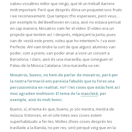
sabeu vosaltres millor que ningú, que té un treball darrere
molt important. Però que després dóna un poquetet ixos fruits
i ixe reconeixement. Que tampoc t’ho esperaves, però veus…
per exemple lo del Beethoven en casa, això no estava pensat
en cap manera. Mosatros vam fer el vídeo. El vídeo era un
projecte que teníem ací. I després, mitjançant la Junta, pues
van dir «està este premi, voleu que ho intentem?». I va eixir.
Perfecte. Ahí vam tindre la sort de que alguns alumnes van
poder, com a premi, van poder anar a vore un concert a
Barcelona. I claro, això és una maravilla, que coneguen el
Palau de la Música Catalana. Una maravilla va ser.
Mosatros, bueno, no hem de parlar de mosatros, però per
la nostra formació ens pareixia fabulós que tu fores una
percussionista en realitat, no? I les coses que estàs fent ací
mos agraden moltíssim. El tema de la
mascletà
, per
exemple, això és molt bonic.
Bueno, sí, el tema és que, bueno, jo sóc mestra, mestra de
música. Entonces, en el cole totes ixes coses estem
superhabituats a fer-les. Moltes d’ixes coses després les
trasllade a la Banda, no per res, sinó perquè veig que en la