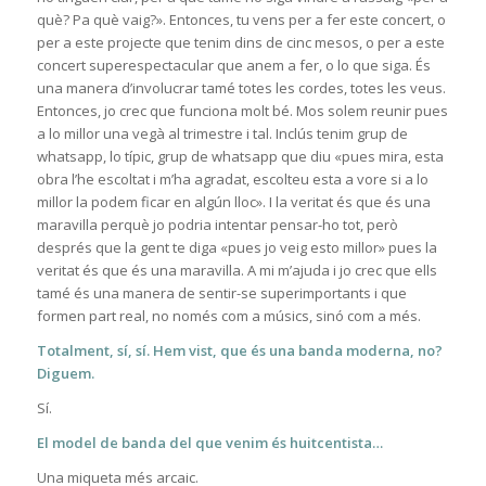
què? Pa què vaig?». Entonces, tu vens per a fer este concert, o
per a este projecte que tenim dins de cinc mesos, o per a este
concert superespectacular que anem a fer, o lo que siga. És
una manera d’involucrar tamé totes les cordes, totes les veus.
Entonces, jo crec que funciona molt bé. Mos solem reunir pues
a lo millor una vegà al trimestre i tal. Inclús tenim grup de
whatsapp, lo típic, grup de whatsapp que diu «pues mira, esta
obra l’he escoltat i m’ha agradat, escolteu esta a vore si a lo
millor la podem ficar en algún lloc». I la veritat és que és una
maravilla perquè jo podria intentar pensar-ho tot, però
després que la gent te diga «pues jo veig esto millor» pues la
veritat és que és una maravilla. A mi m’ajuda i jo crec que ells
tamé és una manera de sentir-se superimportants i que
formen part real, no només com a músics, sinó com a més.
Totalment, sí, sí. Hem vist, que és una banda moderna, no?
Diguem.
Sí.
El model de banda del que venim és huitcentista…
Una miqueta més arcaic.