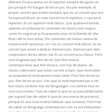
diferent. Encara aixina, en el repertori sempre aboguem un
poc perquè n’hi hasgue de tot un poc. Ara per exemple, el
proper concert que estem muntant, que és un concert que ens
fa especial il·lusió, en este concert tot el repertori, o casi tot el
repertori, és un repertori molt clàssic. Que qualsevol banda,
ademés en la Banda ho comenten els músics més majors
«esto ho vaig tocar jo fa quaranta anys en la Banda de Vila
Real i allí no mos eixia», t’ho comenten els músics aixina de
manera molt carinyosa, no? I és un concert molt clàssic, és un
concert que anem a dedicar d’aniversaris, d’aniversaris dels
compositors de les obres i tal. És un concert prou clàssic. Però
a mi m’agrada que fem de tot. Que fem música
contemporània, que fem música -com has dit abans- de
músics valencians que estan currant a tope i que necessiten
un poquetet el recolzament nostre tamé. Però fem de tot un
poc, fem de tot un poc. Crec que és molt important per a ser
bon músic conèixer tots els llenguatges. I no centrar-mos en
una cosa només. I han de saber lo que és un pasodoble tamé,
per supost, han de saber lo que és una marxa de processó,
perquè és una cosa nostra habitual i que coneixes. Però han
de saber un llenguatge contemporani com se pot interpretar i