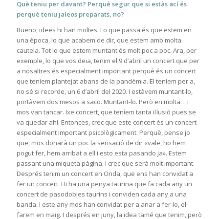
Què teniu per davant? Perquè segur que si estàs ací és
perquè teniu jaleos preparats, no?
Bueno, idees hi han moltes. Lo que passa és que estem en
una època, lo que acabem de dir, que estem amb molta
cautela. Tot lo que estem muntant és molt poc a poc. Ara, per
exemple, lo que vos deia, tenim el 9 d’abril un concert que per
a nosaltres és especialment important perquè és un concert
que teníem plantejat abans de la pandèmia. El teníem per a,
no sé si recorde, un 6 d’abril del 2020. I estàvem muntant-lo,
portàvem dos mesos a saco. Muntant-lo. Però en molta… i
mos van tancar. Ixe concert, que teníem tanta il·lusió pues se
va quedar ahí. Entonces, crec que este concert és un concert
especialment important psicològicament. Perquè, pense jo
que, mos donarà un poc la sensació de dir «vale, ho hem
pogut fer, hem arribat a ell i esto esta pasando ja». Estem
passant una miqueta pàgina. I crec que serà molt important.
Després tenim un concert en Onda, que ens han convidat a
fer un concert. Hi ha una penya taurina que fa cada any un
concert de pasodobles taurins i conviden cada any a una
banda. I este any mos han convidat per a anar a fer-lo, el
farem en maig. I després en juny, la idea tamé que tenim, però