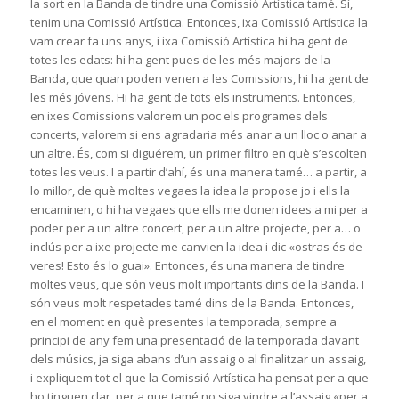
la sort en la Banda de tindre una Comissió Artística tamé. Sí,
tenim una Comissió Artística. Entonces, ixa Comissió Artística la
vam crear fa uns anys, i ixa Comissió Artística hi ha gent de
totes les edats: hi ha gent pues de les més majors de la
Banda, que quan poden venen a les Comissions, hi ha gent de
les més jóvens. Hi ha gent de tots els instruments. Entonces,
en ixes Comissions valorem un poc els programes dels
concerts, valorem si ens agradaria més anar a un lloc o anar a
un altre. És, com si diguérem, un primer filtro en què s’escolten
totes les veus. I a partir d’ahí, és una manera tamé… a partir, a
lo millor, de què moltes vegaes la idea la propose jo i ells la
encaminen, o hi ha vegaes que ells me donen idees a mi per a
poder per a un altre concert, per a un altre projecte, per a… o
inclús per a ixe projecte me canvien la idea i dic «ostras és de
veres! Esto és lo guai». Entonces, és una manera de tindre
moltes veus, que són veus molt importants dins de la Banda. I
són veus molt respetades tamé dins de la Banda. Entonces,
en el moment en què presentes la temporada, sempre a
principi de any fem una presentació de la temporada davant
dels músics, ja siga abans d’un assaig o al finalitzar un assaig,
i expliquem tot el que la Comissió Artística ha pensat per a que
ho tinguen clar, per a que tamé no siga vindre a l’assaig «per a