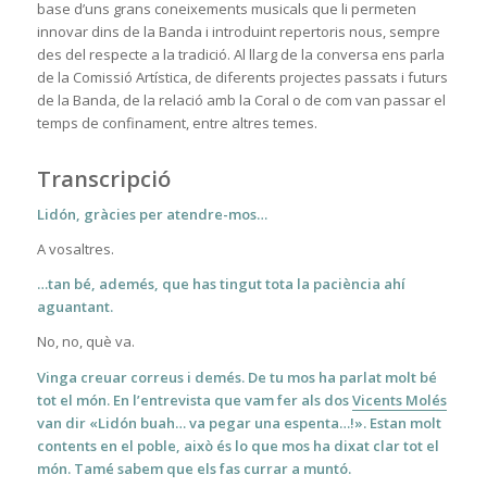
base d’uns grans coneixements musicals que li permeten
innovar dins de la Banda i introduint repertoris nous, sempre
des del respecte a la tradició. Al llarg de la conversa ens parla
de la Comissió Artística, de diferents projectes passats i futurs
de la Banda, de la relació amb la Coral o de com van passar el
temps de confinament, entre altres temes.
Transcripció
Lidón, gràcies per atendre-mos…
A vosaltres.
…tan bé, ademés, que has tingut tota la paciència ahí
aguantant.
No, no, què va.
Vinga creuar correus i demés. De tu mos ha parlat molt bé
tot el món. En l’entrevista que vam fer
als dos
Vicents Molés
van dir «Lidón buah… va pegar una espenta…!». Estan molt
contents en el
poble, això és lo que mos ha dixat clar tot el
món. Tamé sabem que els fas currar a muntó.