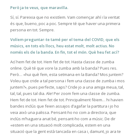
Però ja te veus, que maravilla.
Sí, sí. Pareixia que no existíem. Vam començar ahí i la veritat
és que, bueno, poc a poc. Sempre té que haver una primera
persona en tot. Sempre.
Volíem preguntar-te tamé per el tema del COVID, que els
músics, en tots els llocs, heu estat molt, molt actius. No
només els de la banda. En fin, tot el món. Què heu fet ací?
Ací hem fet de tot. Hem fet de tot. Hasta classe de zumba
online. Què té que vore la zumba amb la banda? Pues res.
Però… «hui què fem, esta setmana en la Banda? Mos juntem?
Voleu que cride a tal persona i fem una classe de zumba i mos
juntem?», pues perfecte, saps? Cride jo a una amiga meua, tal,
tal, tal, pues tal dia. Ale! Per zoom fem una classe de zumba.
Hem fet de tot. Hem fet de tot. Principalment fèiem… hi havien
bandes inclús que feien assajos d’agafar la partitura i jo ho
veia això una palissa. Pensant-ho no com a directora, que
inclús m’haguera anat bé, pensant-ho com a músic. De dir
«estem en una situació molt complicada, estem en una
situació que la gent està tancada en casa i, damunt, jo ara te