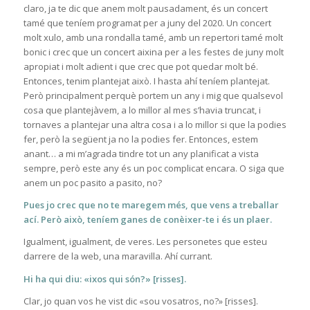
claro, ja te dic que anem molt pausadament, és un concert
tamé que teníem programat per a juny del 2020. Un concert
molt xulo, amb una rondalla tamé, amb un repertori tamé molt
bonic i crec que un concert aixina per a les festes de juny molt
apropiat i molt adient i que crec que pot quedar molt bé.
Entonces, tenim plantejat això. I hasta ahí teníem plantejat.
Però principalment perquè portem un any i mig que qualsevol
cosa que plantejàvem, a lo millor al mes s’havia truncat, i
tornaves a plantejar una altra cosa i a lo millor si que la podies
fer, però la següent ja no la podies fer. Entonces, estem
anant… a mi m’agrada tindre tot un any planificat a vista
sempre, però este any és un poc complicat encara. O siga que
anem un poc pasito a pasito, no?
Pues jo crec que no te maregem més, que vens a treballar
ací. Però això, teníem ganes de conèixer-te i és un plaer.
Igualment, igualment, de veres. Les personetes que esteu
darrere de la web, una maravilla. Ahí currant.
Hi ha qui diu: «ixos qui són?» [risses].
Clar, jo quan vos he vist dic «sou vosatros, no?» [risses].