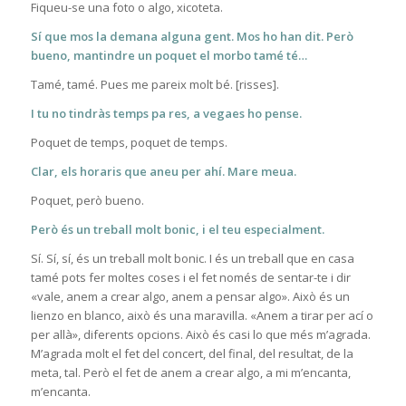
Fiqueu-se una foto o algo, xicoteta.
Sí que mos la demana alguna gent. Mos ho han dit. Però
bueno, mantindre un poquet el morbo tamé té…
Tamé, tamé. Pues me pareix molt bé. [risses].
I tu no tindràs temps pa res, a vegaes ho pense.
Poquet de temps, poquet de temps.
Clar, els horaris que aneu per ahí. Mare meua.
Poquet, però bueno.
Però és un treball molt bonic, i el teu especialment.
Sí. Sí, sí, és un treball molt bonic. I és un treball que en casa
tamé pots fer moltes coses i el fet només de sentar-te i dir
«vale, anem a crear algo, anem a pensar algo». Això és un
lienzo en blanco, això és una maravilla. «Anem a tirar per ací o
per allà», diferents opcions. Això és casi lo que més m’agrada.
M’agrada molt el fet del concert, del final, del resultat, de la
meta, tal. Però el fet de anem a crear algo, a mi m’encanta,
m’encanta.