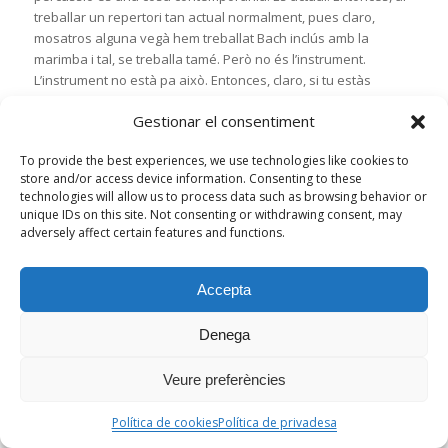
treballar un repertori tan actual normalment, pues claro,
mosatros alguna vegà hem treballat Bach inclús amb la
marimba i tal, se treballa tamé. Però no és l’instrument.
L’instrument no està pa això. Entonces, claro, si tu estàs
acostumat a treballar música contemporània pues després
Gestionar el consentiment
traslladar-la a la banda és una gozada. Però hi ha que fer-ho
bé, perquè si no…
To provide the best experiences, we use technologies like cookies to
Sí. Vicent Molés mos deia això, que ací havíeu invertit molt
store and/or access device information. Consenting to these
en la percussió, no?
technologies will allow us to process data such as browsing behavior or
unique IDs on this site. Not consenting or withdrawing consent, may
Sí, sí.
adversely affect certain features and functions.
Mos parlava de la compra dels timbals estos que són una
bogeria. I això és cosa teua?
Accepta
A vore, un poc. Però ja te dic que sempre tinc el recolzament
Denega
darrere. Perquè jo puc demanar: compreu-me unes
campanes, com aquelles d’allí, unes campanes tubulars, i
costen 6.000 euros. I entonces, jo a lo millor puc anar a la
Veure preferències
banda X i que me diguen «Lidón, es que tenim que fer un
sopar de Santa Cecília que mos costa 3.000, i tenim que fer no
Política de cookies
Política de privadesa
se quantos que mos costa… i no podem». Pues ací jo no sé