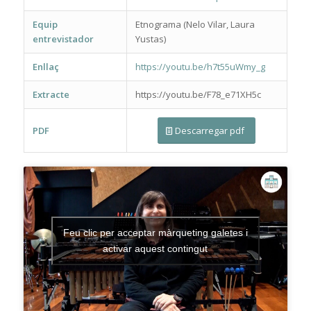
Equip
Etnograma (Nelo Vilar, Laura
entrevistador
Yustas)
Enllaç
https://youtu.be/h7t55uWmy_g
Extracte
https://youtu.be/F78_e71XH5c
PDF
Descarregar pdf
Feu clic per acceptar màrqueting galetes i
activar aquest contingut