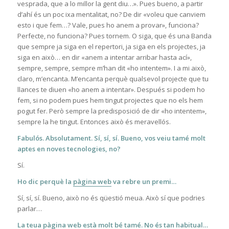
vesprada, que a lo millor la gent diu…». Pues bueno, a partir
d’ahí és un poc ixa mentalitat, no? De dir «voleu que canviem
esto i que fem…? Vale, pues ho anem a provar», funciona?
Perfecte, no funciona? Pues tornem. O siga, que és una Banda
que sempre ja siga en el repertori, ja siga en els projectes, ja
siga en això… en dir «anem a intentar arribar hasta ací»,
sempre, sempre, sempre m’han dit «ho intentem». I a mi això,
claro, m’encanta. M’encanta perquè qualsevol projecte que tu
llances te diuen «ho anem a intentar». Después si podem ho
fem, si no podem pues hem tingut projectes que no els hem
pogut fer. Però sempre la predisposició de dir «ho intentem»,
sempre la he tingut. Entonces això és meravellós.
Fabulós. Absolutament. Sí, sí, sí. Bueno, vos veiu tamé molt
aptes en noves tecnologies, no?
Sí.
Ho dic perquè la
pàgina web
va rebre un premi…
Sí, sí, sí. Bueno, això no és qüestió meua. Això sí que podries
parlar…
La teua pàgina web
està molt bé tamé. No és tan habitual…