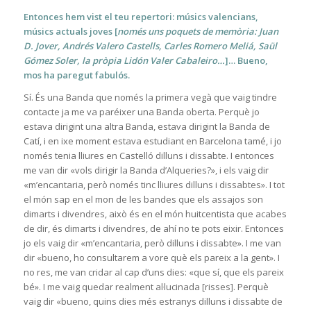
Entonces hem vist el teu repertori: músics valencians,
músics actuals joves [
només uns poquets de memòria: Juan
D. Jover, Andrés Valero Castells, Carles Romero Meliá, Saül
Gómez Soler, la pròpia Lidón Valer Cabaleiro…
]… Bueno,
mos ha paregut fabulós.
Sí. És una Banda que només la primera vegà que vaig tindre
contacte ja me va paréixer una Banda oberta. Perquè jo
estava dirigint una altra Banda, estava dirigint la Banda de
Catí, i en ixe moment estava estudiant en Barcelona tamé, i jo
només tenia lliures en Castelló dilluns i dissabte. I entonces
me van dir «vols dirigir la Banda d’Alqueries?», i els vaig dir
«m’encantaria, però només tinc lliures dilluns i dissabtes». I tot
el món sap en el mon de les bandes que els assajos son
dimarts i divendres, això és en el món huitcentista que acabes
de dir, és dimarts i divendres, de ahí no te pots eixir. Entonces
jo els vaig dir «m’encantaria, però dilluns i dissabte». I me van
dir «bueno, ho consultarem a vore què els pareix a la gent». I
no res, me van cridar al cap d’uns dies: «que sí, que els pareix
bé». I me vaig quedar realment al·lucinada [risses]. Perquè
vaig dir «bueno, quins dies més estranys dilluns i dissabte de