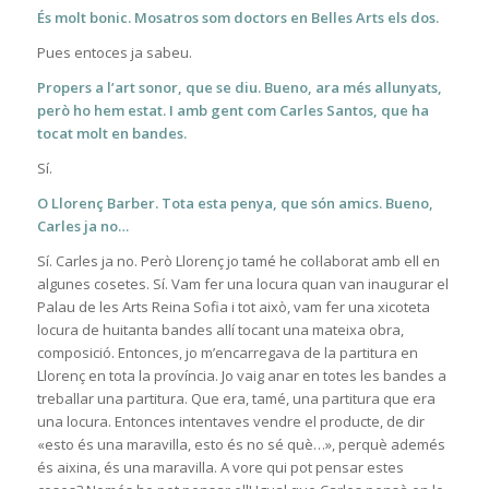
És molt bonic. Mosatros som doctors en Belles Arts els dos.
Pues entoces ja sabeu.
Propers a l’art sonor, que se diu. Bueno, ara més allunyats,
però ho hem estat. I amb gent com Carles Santos, que ha
tocat molt en bandes.
Sí.
O Llorenç Barber. Tota esta penya, que són amics. Bueno,
Carles ja no…
Sí. Carles ja no. Però Llorenç jo tamé he col·laborat amb ell en
algunes cosetes. Sí. Vam fer una locura quan van inaugurar el
Palau de les Arts Reina Sofia i tot això, vam fer una xicoteta
locura de huitanta bandes allí tocant una mateixa obra,
composició. Entonces, jo m’encarregava de la partitura en
Llorenç en tota la província. Jo vaig anar en totes les bandes a
treballar una partitura. Que era, tamé, una partitura que era
una locura. Entonces intentaves vendre el producte, de dir
«esto és una maravilla, esto és no sé què…», perquè ademés
és aixina, és una maravilla. A vore qui pot pensar estes