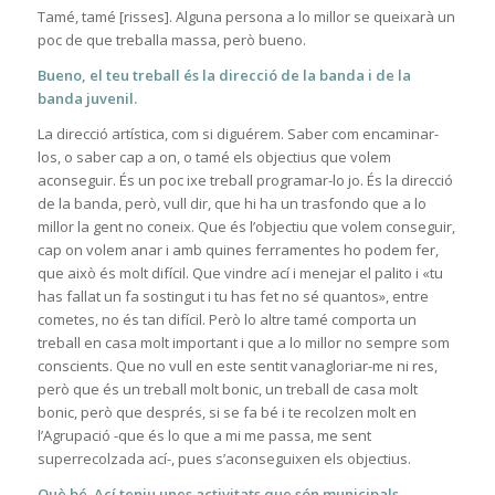
Tamé, tamé [risses]. Alguna persona a lo millor se queixarà un
poc de que treballa massa, però bueno.
Bueno, el teu treball és la direcció de la banda i de la
banda juvenil.
La direcció artística, com si diguérem. Saber com encaminar-
los, o saber cap a on, o tamé els objectius que volem
aconseguir. És un poc ixe treball programar-lo jo. És la direcció
de la banda, però, vull dir, que hi ha un trasfondo que a lo
millor la gent no coneix. Que és l’objectiu que volem conseguir,
cap on volem anar i amb quines ferramentes ho podem fer,
que això és molt difícil. Que vindre ací i menejar el palito i «tu
has fallat un fa sostingut i tu has fet no sé quantos», entre
cometes, no és tan difícil. Però lo altre tamé comporta un
treball en casa molt important i que a lo millor no sempre som
conscients. Que no vull en este sentit vanagloriar-me ni res,
però que és un treball molt bonic, un treball de casa molt
bonic, però que després, si se fa bé i te recolzen molt en
l’Agrupació -que és lo que a mi me passa, me sent
superrecolzada ací-, pues s’aconseguixen els objectius.
Què bé. Ací teniu unes activitats que són municipals,