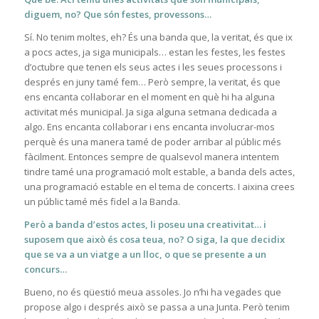
diguem, no? Que són festes, provessons…
Sí. No tenim moltes, eh? És una banda que, la veritat, és que ix
a pocs actes, ja siga municipals… estan les festes, les festes
d’octubre que tenen els seus actes i les seues processons i
després en juny tamé fem… Però sempre, la veritat, és que
ens encanta col·laborar en el moment en què hi ha alguna
activitat més municipal. Ja siga alguna setmana dedicada a
algo. Ens encanta col·laborar i ens encanta involucrar-mos
perquè és una manera tamé de poder arribar al públic més
fàcilment. Entonces sempre de qualsevol manera intentem
tindre tamé una programació molt estable, a banda dels actes,
una programació estable en el tema de concerts. I aixina crees
un públic tamé més fidel a la Banda.
Però a banda d’estos actes, li poseu una creativitat… i
suposem que això és cosa teua, no? O siga, la que decidix
que se va a un viatge a un lloc, o que se presente a un
concurs…
Bueno, no és qüestió meua assoles. Jo n’hi ha vegades que
propose algo i després això se passa a una Junta. Però tenim