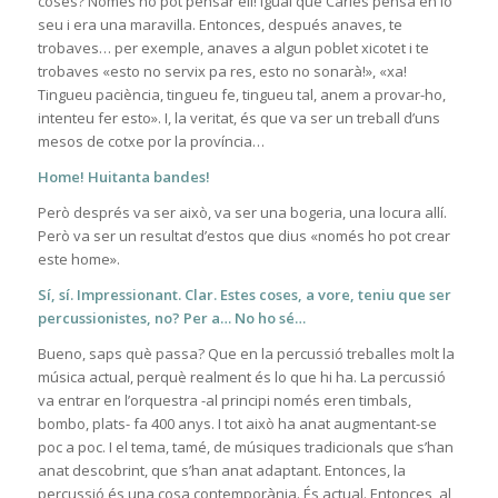
coses? Només ho pot pensar ell! Igual que Carles pensà en lo
seu i era una maravilla. Entonces, después anaves, te
trobaves… per exemple, anaves a algun poblet xicotet i te
trobaves «esto no servix pa res, esto no sonarà!», «xa!
Tingueu paciència, tingueu fe, tingueu tal, anem a provar-ho,
intenteu fer esto». I, la veritat, és que va ser un treball d’uns
mesos de cotxe por la província…
Home! Huitanta bandes!
Però després va ser això, va ser una bogeria, una locura allí.
Però va ser un resultat d’estos que dius «només ho pot crear
este home».
Sí, sí. Impressionant. Clar. Estes coses, a vore, teniu que ser
percussionistes, no? Per a… No ho sé…
Bueno, saps què passa? Que en la percussió treballes molt la
música actual, perquè realment és lo que hi ha. La percussió
va entrar en l’orquestra -al principi només eren timbals,
bombo, plats- fa 400 anys. I tot això ha anat augmentant-se
poc a poc. I el tema, tamé, de músiques tradicionals que s’han
anat descobrint, que s’han anat adaptant. Entonces, la
percussió és una cosa contemporània. És actual. Entonces, al