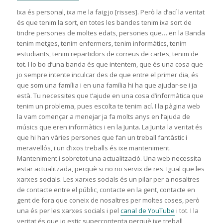
Ixa és personal, ixa me la faig jo [risses]. Però la d’ací la veritat
és que tenim la sort, en totes les bandes tenim ixa sort de
tindre persones de moltes edats, persones que… en la Banda
tenim metges, tenim enfermers, tenim informàtics, tenim
estudiants, tenim repartidors de correus de cartes, tenim de
tot. I lo bo d’una banda és que intentem, que és una cosa que
jo sempre intente inculcar des de que entre el primer dia, és
que som una família i en una família hi ha que ajudar-se i ja
està. Tu necessites que t’ajude en una cosa d’informàtica que
tenim un problema, pues escolta te tenim ací. I la pàgina web
la vam començar a menejar ja fa molts anys en l’ajuda de
músics que eren informàtics i en la Junta. La Junta la veritat és
que hi han vàries persones que fan un treball fantàstic i
meravellós, i un d’ixos treballs és ixe manteniment.
Manteniment i sobretot una actualització. Una web necessita
estar actualitzada, perquè si no no servix de res. Igual que les
xarxes socials. Les xarxes socials és un pilar per a nosaltres
de contacte entre el públic, contacte en la gent, contacte en
gent de fora que coneix de nosaltres per moltes coses, però
una és per les xarxes socials i pel
canal de YouTube
i tot. I la
veritat és que jo estic supercontenta perquè ixe treball,