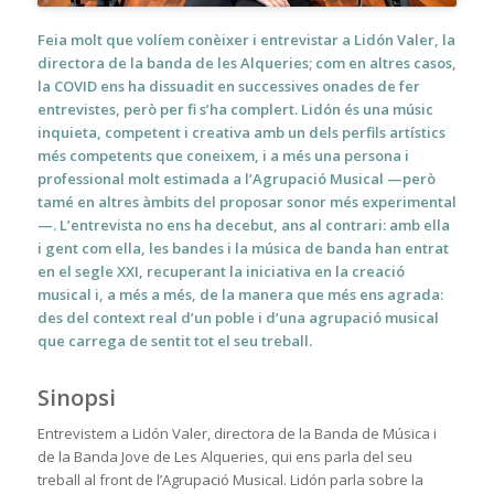
Feia molt que volíem conèixer i entrevistar a Lidón Valer, la
directora de la banda de les Alqueries; com en altres casos,
la COVID ens ha dissuadit en successives onades de fer
entrevistes, però per fi s’ha complert. Lidón és una músic
inquieta, competent i creativa amb un dels perfils artístics
més competents que coneixem, i a més una persona i
professional molt estimada a l’Agrupació Musical —però
tamé en altres àmbits del proposar sonor més experimental
—. L’entrevista no ens ha decebut, ans al contrari: amb ella
i gent com ella, les bandes i la música de banda han entrat
en el segle XXI, recuperant la iniciativa en la creació
musical i, a més a més, de la manera que més ens agrada:
des del context real d’un poble i d’una agrupació musical
que carrega de sentit tot el seu treball.
Sinopsi
Entrevistem a Lidón Valer, directora de la Banda de Música i
de la Banda Jove de Les Alqueries, qui ens parla del seu
treball al front de l’Agrupació Musical. Lidón parla sobre la