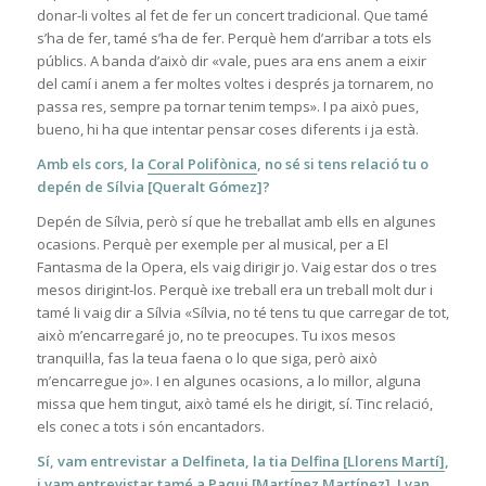
donar-li voltes al fet de fer un concert tradicional. Que tamé
s’ha de fer, tamé s’ha de fer. Perquè hem d’arribar a tots els
públics. A banda d’això dir «vale, pues ara ens anem a eixir
del camí i anem a fer moltes voltes i després ja tornarem, no
passa res, sempre pa tornar tenim temps». I pa això pues,
bueno, hi ha que intentar pensar coses diferents i ja està.
Amb els cors, la
Coral Polifònica
, no sé si tens relació tu o
depén de Sílvia [Queralt Gómez]?
Depén de Sílvia, però sí que he treballat amb ells en algunes
ocasions. Perquè per exemple per al musical, per a El
Fantasma de la Opera, els vaig dirigir jo. Vaig estar dos o tres
mesos dirigint-los. Perquè ixe treball era un treball molt dur i
tamé li vaig dir a Sílvia «Sílvia, no té tens tu que carregar de tot,
això m’encarregaré jo, no te preocupes. Tu ixos mesos
tranquil·la, fas la teua faena o lo que siga, però això
m’encarregue jo». I en algunes ocasions, a lo millor, alguna
missa que hem tingut, això tamé els he dirigit, sí. Tinc relació,
els conec a tots i són encantadors.
Sí, vam entrevistar a Delfineta, la tia
Delfina [Llorens Martí]
,
i vam entrevistar tamé a
Paqui [Martínez Martínez]
. I van