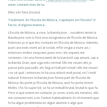
estar contant-mos de tu.
Elles són fans [risses].
Totalment. En l’Escola de Música, s’apanyen en l’Escola? O
fas tu, d’alguna manera…
L’Escola de Música, a vore, la Banda Jove… nosaltres tenim la
Banda Jove com si fore una assignatura de l’Escola de Música.
Entonces jo sí que tinc contacte en l’Escola de Música. Ademés,
pues ara estic vivint ací al costat, m’he vingut a viure ací, i
entonces moltes vespraes pues vinc i els xiquets me
coneixen. I és una forma tamé de la transició cap amunt, cap a
la Banda Gran, que siga més normal. Ells me veuen ahí, jo
passe pels passadís, els faig un ball pel cristal i ells me veuen
i no sé què. I entonces hi ha una relació molt jovial, no? I molt
natural. Entonces la Banda Jove forma part de l’Escola de
Música. No porte jo l’Escola de Música, això ho porta Vicent
Molés. I ho fa super bé, se fa un treball brutal, brutal lo que fa.
Però sí que estem en contacte. Jo conec a tots els mestres, ells
me coneixen tots a mi. Parlem habitualment. En el moment que
hi ha algun problemeta en algun alumne o algo que