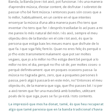
Banda, la Banda Jove i tot això, pot funcionar. I és una manera
d’aprendre música, d’estar content, de disfrutar. I sobretot de
passar-s’ho bé fent música. I entonces pues són coses que a
lo millor, habitualment, en un centre en el que intentes
ensenyar la música d’una altra manera pues t’ho tens que
inventar i ho tens que fer. I després traslladar-lo ací pues a mi
me pareix lo més natural del món. I és això, sempre el meu
objectiu dins de la Banda i en el cole i tot això, és que la
persona que estiga baix les meues mans que disfrute de lo
que fa. I que siga feliç fent-lo. Quan no eres feliç és perquè o
jo t’ho estic transmetent malament -que pot ser moltes
vegaes, que jo a lo millor no t’ho estiga dient bé perquè a lo
millor no tinc el dia, perquè no t’ho sé dir, per moltes coses- o
perquè definitivament -que en poques ocasions passa- la
música no t’agrada gens, zero, que a poquetes persones li
passa, però algú li passarà en este món, no? Entonces el meu
objectiu és, de la manera que siga, que t’ho passes bé. I si per
a això tenim que fer una mascletà amb botelles, utilitzant
poals de lo que siga, pues se fa i ja està. I tots contents.
La impressió que mos ha donat, tamé, és que heu recuperat
algo que tamé pareixia que en la banda tradicional s’havia