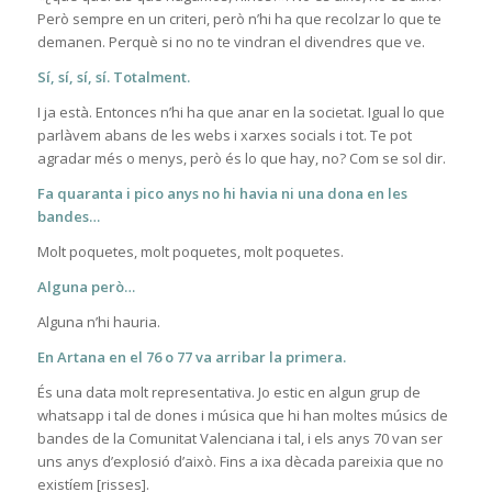
Però sempre en un criteri, però n’hi ha que recolzar lo que te
demanen. Perquè si no no te vindran el divendres que ve.
Sí, sí, sí, sí. Totalment.
I ja està. Entonces n’hi ha que anar en la societat. Igual lo que
parlàvem abans de les webs i xarxes socials i tot. Te pot
agradar més o menys, però és lo que hay, no? Com se sol dir.
Fa quaranta i pico anys no hi havia ni una dona en les
bandes…
Molt poquetes, molt poquetes, molt poquetes.
Alguna però…
Alguna n’hi hauria.
En Artana en el 76 o 77 va arribar la primera.
És una data molt representativa. Jo estic en algun grup de
whatsapp i tal de dones i música que hi han moltes músics de
bandes de la Comunitat Valenciana i tal, i els anys 70 van ser
uns anys d’explosió d’això. Fins a ixa dècada pareixia que no
existíem [risses].