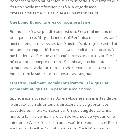
necessitem per a millorar tenim comunicació. I la veritat és que
és una escola molt familiar, però a la vegada molt
professional tamé. O siga, que és una maravilla, sí.
Què bonic. Bueno, tu eres compositora tamé.
Bueno… això… se pot dir compositora. Però realment no me
dedique a això. M’agrada molt, eh? Però això necessites tamé
molt de temps i necessites tamé molta tècnica. I jo he estudiat
poquet de composició. No he estudiat molt de composició. No
me he dedicat. Perquè això tamé necessites focalitzar. Però
m’ha agradat sempre escriure. Si tenia alguna idea pues, això,
la intentava traslladar. Però no sóc compositora, eh? No me
diria mai en la vida «sóc compositora». Mai, mai.
Mosatros, realment, només coneixem teu el
Alqueries
poble somiat
, que és un pasdoble molt bonic.
Sí, tinc alguna coseta més. Ací en Alqueries, mira, antes de ser
jo directora, en els anteriors directors els vaig portar dos
pasodobles i me’ls van tocar ací. Un que vaig dedicar… ma
mare, la família de ma mare són de Fuentes de Ayódar, en el
interior de Castelló, i n’hi ha una espècie de pou, està el Pozo
Azul, que a lo millor és molt conegut en Castelló, que és un