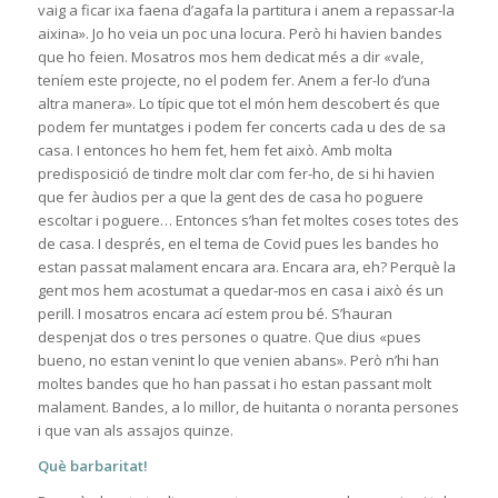
vaig a ficar ixa faena d’agafa la partitura i anem a repassar-la
aixina». Jo ho veia un poc una locura. Però hi havien bandes
que ho feien. Mosatros mos hem dedicat més a dir «vale,
teníem este projecte, no el podem fer. Anem a fer-lo d’una
altra manera». Lo típic que tot el món hem descobert és que
podem fer muntatges i podem fer concerts cada u des de sa
casa. I entonces ho hem fet, hem fet això. Amb molta
predisposició de tindre molt clar com fer-ho, de si hi havien
que fer àudios per a que la gent des de casa ho poguere
escoltar i poguere… Entonces s’han fet moltes coses totes des
de casa. I després, en el tema de Covid pues les bandes ho
estan passat malament encara ara. Encara ara, eh? Perquè la
gent mos hem acostumat a quedar-mos en casa i això és un
perill. I mosatros encara ací estem prou bé. S’hauran
despenjat dos o tres persones o quatre. Que dius «pues
bueno, no estan venint lo que venien abans». Però n’hi han
moltes bandes que ho han passat i ho estan passant molt
malament. Bandes, a lo millor, de huitanta o noranta persones
i que van als assajos quinze.
Què barbaritat!