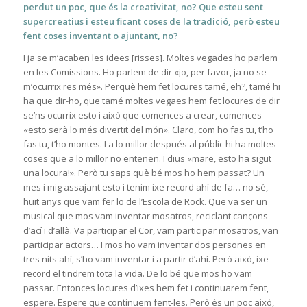
perdut un poc, que és la creativitat, no? Que esteu sent
supercreatius i esteu ficant coses de la tradició, però esteu
fent coses inventant o ajuntant, no?
I ja se m’acaben les idees [risses]. Moltes vegades ho parlem
en les Comissions. Ho parlem de dir «jo, per favor, ja no se
m’ocurrix res més». Perquè hem fet locures tamé, eh?, tamé hi
ha que dir-ho, que tamé moltes vegaes hem fet locures de dir
se’ns ocurrix esto i això que comences a crear, comences
«esto serà lo més divertit del món». Claro, com ho fas tu, t’ho
fas tu, t’ho montes. I a lo millor después al públic hi ha moltes
coses que a lo millor no entenen. I dius «mare, esto ha sigut
una locura!». Però tu saps què bé mos ho hem passat? Un
mes i mig assajant esto i tenim ixe record ahí de fa… no sé,
huit anys que vam fer lo de l’Escola de Rock. Que va ser un
musical que mos vam inventar mosatros, reciclant cançons
d’ací i d’allà. Va participar el Cor, vam participar mosatros, van
participar actors… I mos ho vam inventar dos persones en
tres nits ahí, s’ho vam inventar i a partir d’ahí. Però això, ixe
record el tindrem tota la vida. De lo bé que mos ho vam
passar. Entonces locures d’ixes hem fet i continuarem fent,
espere. Espere que continuem fent-les. Però és un poc això,