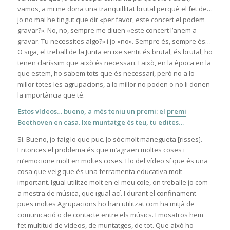
vamos, a mi me dona una tranquil·litat brutal perquè el fet de…
jo no mai he tingut que dir «per favor, este concert el podem
gravar?». No, no, sempre me diuen «este concert l’anem a
gravar. Tu necessites algo?» i jo «no». Sempre és, sempre és…
O siga, el treball de la Junta en ixe sentit és brutal, és brutal, ho
tenen claríssim que això és necessari. I això, en la època en la
que estem, ho sabem tots que és necessari, però no a lo
millor totes les agrupacions, a lo millor no poden o no li donen
la importància que té.
Estos vídeos… bueno, a més teniu un premi: el
premi
Beethoven en casa
. Ixe muntatge és teu, tu edites…
Sí. Bueno, jo faig lo que puc. Jo sóc molt manegueta [risses].
Entonces el problema és que m’agraen moltes coses i
m’emocione molt en moltes coses. I lo del vídeo sí que és una
cosa que veig que és una ferramenta educativa molt
important. Igual utilitze molt en el meu cole, on treballe jo com
a mestra de música, que igual ací. I durant el confinament
pues moltes Agrupacions ho han utilitzat com ha mitjà de
comunicació o de contacte entre els músics. I mosatros hem
fet multitud de vídeos, de muntatges, de tot. Que això ho