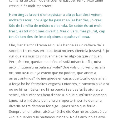
com s’ha de tocar i que tinguen el gust per fer-lo. Això tamé
crec que és molt important.
Hem tingut la sort d’entrevistar a altres bandes i veiem
molta frescor, no? Algo ha passat en les bandes, jo crec.
Sóc de família de músics de banda. De sobte és tot molt
fresc, és tot molt més divertit. Més divers, més plural, cap
tot. Caben des de les dolçaines a qualsevol cosa.
Clar, clar. De tot. El tema és que la banda és un reflexe de la
societat. I si no vas en la societat no tens clientela [risses]. Si jo
vull que els músics vinguen he de fer algo pa que vinguen.
Perquè si no, quedar-se ahí en el sofà mirant Netflix, mira
això… fiquem una balança, vale? Què vols un divendres a la
nit, com avui, que ja estem que no podem, que anem a
arrastrant-mos? «Jo me quede en casa, que total lo que anem
a fer ja ho he fet moltes vegaes» Entonces, o canviem això o si
no no hi ha músics i no hi ha banda i se desfà. És aixina de
senzill, eh? Entonces hem d’anar a lo que el músic te demana
tamé. I si el músic te demana un repertori nou i te demana
divertir-se i te demana fer algo… pues hi ha que fer-lo.
Sempre en un criteri, això tamé t’ho dic. Que no és qüestió de
«¿qué queréis que hagamos, niños?». No és això, no és això.