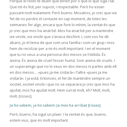
Perquè el resto te diuen que tenen por o que lo que siga i tal.
Que tot és lícit, per supost, i respectable. Però ho estan
passant molt malament. Però bueno. Mosatros, jo crec que ixe
fet de no perdre el contacte en cap moment, de totes les
setmanes fer algo, encara que fore lo mínim, la veritat és que
jo crec que mos ha anat bé. Mos ha anat bé per a mantindre
ixe vincle, ixe vincle que s’anava desfent. I, com vos he dit
abans, jo el tema de que som una família i som un grup i mos
hem de recolzar per a mi és molt important. I en el moment
que tu no veus a una persona dos mesos se t’oblida. És
aixina. És aixina de cruel l’esser humà. Som aixina de cruels. I
un superamigo que no lo veus en dos mesos ni parles amb ell
en dos mesos… «pues ja me cridarà» i l’altre «pues ja me
cridarà». I ja està. Entonces, el fet de mantindre sempre un
xicotet, xicotet vincle i que no se separara jo crec que mos ha
ajudat, mos ha ajudat molt. Hem currat molt, eh? Molt, molt,
molt. [risses].
Ja ho sabem, ja ho sabem. Ja mos ha arribat [risses].
Però, bueno, ha sigut un plaer. I la veritat és que, bueno,
estem vius, que és molt important.