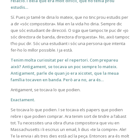
relació. I deia que era molt difícil, que no tenia prou
estudis…
Sí. Pues jo tamé te diria lo mateix, que no tinc prou estudis per
a dir «sóc compositora». Mai en la vida ho diria. Sempre dic
que sóc estudiant de direcció. O siga que tampoc te puc dir «jo
sóc directora de banda, directora d’orquesta». No, això tampoc
t’ho puc dir. Sóc una estudiant i sóc una persona que intenta
fer-ho lo millor possible. I ja està.
Tenim molta curiositat per el repertori. Com prepareu
això? Antigament, se tocava un poc sempre lo mateix.
Antigament, parle de quan jo era xicotet, que la meua
família tocaven en banda. Però ara no, ara és…
Antigament, se tocava lo que podien.
Exactament.
Se tocava lo que podien. I se tocava els papers que podien
rebre i que podien comprar. Ara tenim sort de tindre a l’abast
tot. Tu necessites una obra d’una compositora que viu en
Massachusetts i li escrius un email, li dius «te la compre». Ale!
Te la envia i als tres dies està ací la peça. Entonces ara és molt