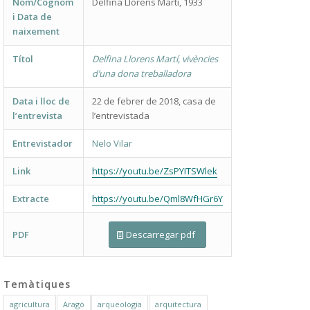
Nom/Cognom
Delfina Llorens Martí, 1933
i Data de
naixement
Títol
Delfina Llorens Martí, vivències
d’una dona treballadora
Data i lloc de
22 de febrer de 2018, casa de
l’entrevista
l’entrevistada
Entrevistador
Nelo Vilar
Link
https://youtu.be/ZsPYITSWlek
Extracte
https://youtu.be/Qml8WfHGr6Y
PDF
Descarregar pdf
Temàtiques
agricultura
Aragó
arqueologia
arquitectura