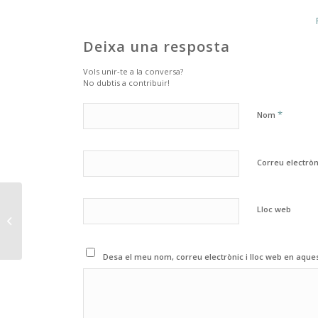
Deixa una resposta
Vols unir-te a la conversa?
No dubtis a contribuir!
*
Nom
Correu electrò
Ramón López i Isabel
Lloc web
Gascó, carnissers, 68
anys junts
Desa el meu nom, correu electrònic i lloc web en aqu