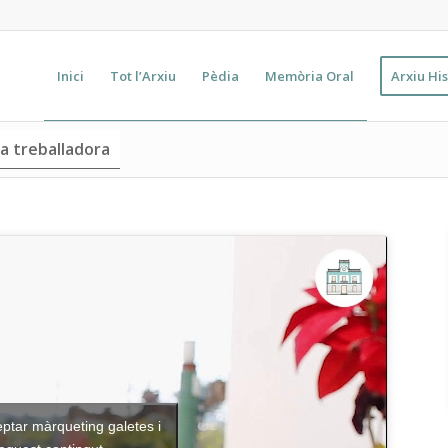
Inici
Tot l’Arxiu
Pèdia
Memòria Oral
Arxiu His
na treballadora
eptar màrqueting galetes i