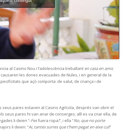
 aquest contingut
ància al Casino Nou i l’adolescència treballant
en casa en amo
;
e causaren les dones evacuades de Nules, i en general de la
pecificitats que açò comporta: de salut, de criança i de
seus pares estaven al Casino Agrícola, després van obrir el
ls seus pares hi van anar de conserges; allí es va criar ella, de
egades li deien “-
Fes
fuera ropa
!
”, i ella “
No, que no porte
jors li deien: “
Ai, tantes surres que t’hem pegat en eixe cul!
”