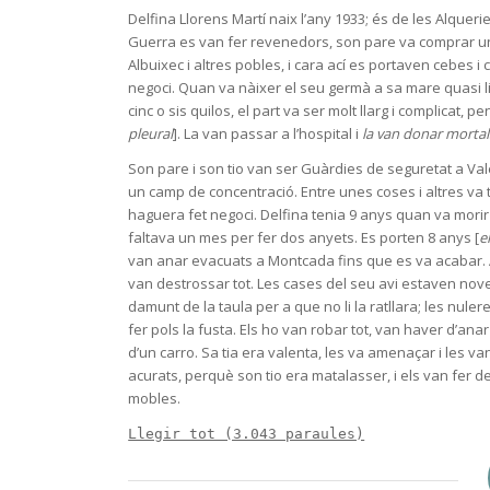
Delfina Llorens Martí naix l’any 1933; és de les Alquer
Guerra es van fer revenedors, son pare va comprar un 
Albuixec i altres pobles, i cara ací es portaven cebes i
negoci. Quan va nàixer el seu germà a sa mare quasi li v
cinc o sis quilos, el part va ser molt llarg i complicat, p
pleural
]. La van passar a l’hospital i
la van donar mortal
Son pare i son tio van ser Guàrdies de seguretat a Va
un camp de concentració. Entre unes coses i altres va t
haguera fet negoci. Delfina tenia 9 anys quan va mori
faltava un mes per fer dos anyets. Es porten 8 anys [
e
van anar evacuats a Montcada fins que es va acabar. 
van destrossar tot. Les cases del seu avi estaven nov
damunt de la taula per a que no li la ratllara; les nul
fer pols la fusta. Els ho van robar tot, van haver d’ana
d’un carro. Sa tia era valenta, les va amenaçar i les v
acurats, perquè son tio era matalasser, i els van fer 
mobles.
Llegir tot (3.043 paraules)