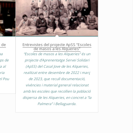
y de
Entrevistes del projecte ApSS “Escoles
de masos a les Alqueries”
na
“Escoles de masos a les Alqueries” és un
mps de
projecte d’Aprenentatge Servei Solidari
a al
(ApSS) del Casal Jove de les Alqueries,
ria
realitzat entre desembre de 2022 i març
el Pou
de 2023, que recull documentació,
vivències i material general relacionat
amb les escoles que recollien la població
dispersa de les Alqueries, en concret a “la
Palmera” i Bellaguarda.