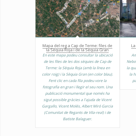
Mapa del reg a Cap de Terme: files de
La
la Sèquia Roja i de la Sèquia Gran
En este mapa podeu consultar la ubicació
Am
de les files de les dos sèquies de Cap de
Nebot
Terme: la Sèquia Roja (amb la línea en
la qu
color roig) i la Sèquia Gran (en color blau).
la h
Fent clic en cada fila podeu vore la
pa
fotografia en gran i llegir el seu nom. Una
publicació monumental que només ha
sigut possible gràcies a l'ajuda de Vicent
Gargallo, Vicent Molés, Albert Miró Garcia
(Comunitat de Regants de Vila-real) i de
Batiste Balaguer.