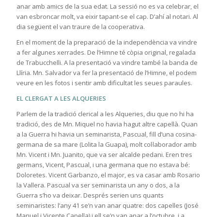
anar amb amics de la sua edat. La sessió no es va celebrar, el
van esbroncar molt, va eixir tapant-se el cap. D’ahí al notari. Al
dia següent el van traure de la cooperativa.
En el moment de la preparació de la independència va vindre
a fer algunes xerrades. De l’Himne té còpia original, regalada
de Trabucchelli. A la presentació va vindre també la banda de
Llíria. Mn. Salvador va fer la presentació de l’Himne, el podem
veure en les fotos i sentir amb dificultat les seues paraules.
EL CLERGAT A LES ALQUERIES
Parlem de la tradició clerical a les Alqueries, diu que no hi ha
tradició, des de Mn. Miquel no havia hagut altre capellà. Quan
a la Guerra hi havia un seminarista, Pascual, fill d’una cosina-
germana de sa mare (Lolita la Guapa), molt col·laborador amb
Mn. Vicent i Mn. Juanito, que va ser alcalde pedani. Eren tres
germans, Vicent, Pascual, i una germana que no estava bé:
Doloretes. Vicent Garbanzo, el major, es va casar amb Rosario
la Vallera. Pascual va ser seminarista un any o dos, a la
Guerra s’ho va deixar. Després serien uns quants
seminaristes: l’any 41 se’n van anar quatre: dos capelles (José
Manuel i Vicente Capella) i ell se’n van anar a l’octubre, i a