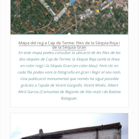
Mapa del reg a Cap de Terme: files de la Sèquia Roja i
de la Sèquia Gran
En este mapa podeu consultar la ubicació de les files de les
dos sèquies de Cap de Terme: la Sèquia Roja (amb la línea
en color roig) i la Sèquia Gran (en color blau). Fent clic en
cada fila podeu vore la fotografia en gran i llegir el seu nom.
Una publicació monumental que només ha sigut possible
gràcies a l'ajuda de Vicent Gargallo, Vicent Molés, Albert
Miró Garcia (Comunitat de Regants de Vila-real) i de Batiste
Balaguer.