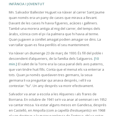
INFÀNCIA I JOVENTUT
Mn. Salvador Ballester Huguet va nàixer al carrer Sant Jaume
quan només era un pany de cases que mirava a llevant.
Davant de les cases hi havia figueres, acàcies i galliners.
També una morera antiga al mig del carrer, del temps dels
àrabs, icònica com el pi i la palmera que hi havia al terme.
Quan jugaven a conillet amagat podien amagar-se dins. La
van tallar quan es feia perillós el seu manteniment.
Va nàixer un diumenge 23 de març de 1930. És fill del poble i
descendent d’alqueriers, de la família dels Salgueros.
[10
min.]
El xalet de la Torre era la casa pairal dels avis paterns,
que van tindre huit fills. Conta que el menut els va enterrar a
tots. Quan ja només quedaven tres germans, la seua
germana li va preguntar qui anava després, i ell li va
contestar: “tu”. Un any després va morir efectivament.
Salvador va anar a escola a les Alqueries i als frares de
Borriana. En octubre de 1941 se’n va anar al seminari i en 1952
va cantar missa. Va estar alguns mesos en Gandesa, després
en Castelló, en Ampolla (com a capellà d’estiuejants) i en 1968
el van destinar a la major parròquia de Tortosa; ahí va estar