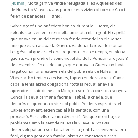
[40 min.]
Molta gent va vindre refugiada a les Alqueries des
de Nules i la Vilavella. Uns parent seus vivien al forn de Calo i
feien de panaders (Higinio).
Sobre açò té una anècdota bonica: durant la Guerra, els
soldats que venien feien molta amistat amb la gent. El capellà
que anava en un dels tercis va fer de retor de les Alqueries
fins que es va acabar la Guerra. Va donar la idea de muntar
l’església al que era el cine Requena. En eixe temps, en plena
guerra, van prendre la comunió, el dia de la Puríssima, dijous 8
de desembre. En els dos anys que durava la Guerra no havia
hagut comunions; estaven els del poble i els de Nules i la
Vilavella. No tenien catecismes, l’aprenien de viva veu. Com el
capellà tenia altres obligacions, “tota la rècua” anava a
aprendre el catecisme a la Mina, on se’n feia càrrec la senyora
Conxa, la seua germana fadrina i Isabel, la criada, que
després es quedaria a viure al poble. Per les vesprades, el
Caixer endavant, eixien cap allà la gentada, com una
processó. Per a ells era una divertició. Diu que no hi hagué
problemes amb la gent de Nules i la Vilavella. S’havia
desenvolupat una solidaritat entre la gent. La convivència era
fàcil, alguna gent eren família, altres es coneixien o eren