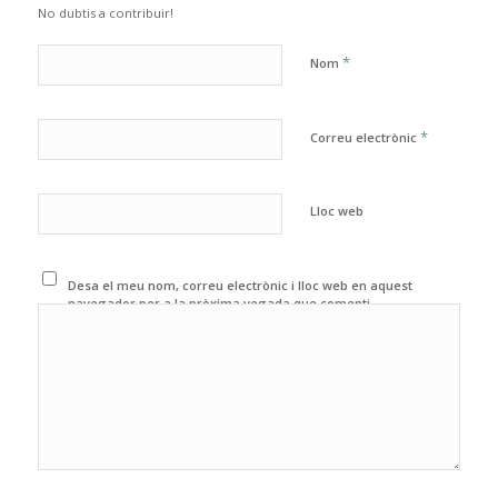
No dubtis a contribuir!
*
Nom
*
Correu electrònic
Lloc web
Desa el meu nom, correu electrònic i lloc web en aquest
navegador per a la pròxima vegada que comenti.