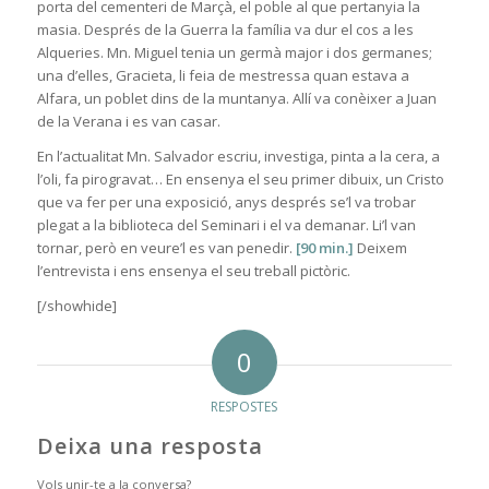
porta del cementeri de Marçà, el poble al que pertanyia la
masia. Després de la Guerra la família va dur el cos a les
Alqueries. Mn. Miguel tenia un germà major i dos germanes;
una d’elles, Gracieta, li feia de mestressa quan estava a
Alfara, un poblet dins de la muntanya. Allí va conèixer a Juan
de la Verana i es van casar.
En l’actualitat Mn. Salvador escriu, investiga, pinta a la cera, a
l’oli, fa pirogravat… En ensenya el seu primer dibuix, un Cristo
que va fer per una exposició, anys després se’l va trobar
plegat a la biblioteca del Seminari i el va demanar. Li’l van
tornar, però en veure’l es van penedir.
[90 min.]
Deixem
l’entrevista i ens ensenya el seu treball pictòric.
[/showhide]
0
RESPOSTES
Deixa una resposta
Vols unir-te a la conversa?