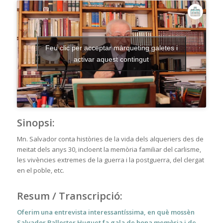
Feu clic per acceptar màrqueting galetes i
activar aquest contingut
Sinopsi
:
Mn. Salvador conta històries de la vida dels alqueriers des de
meitat dels anys 30, incloent la memòria familiar del carlisme,
les vivències extremes de la guerra i la postguerra, del clergat
en el poble, etc.
Resum / Transcripció
:
Oferim una entrevista interessantíssima, en què mossèn
Salvador Ballester Huguet fa gala de bona memòria i de