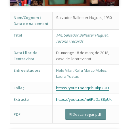
Nom/Cognom i
Salvador Ballester Huguet, 1930
Data de naixement
Títol
Mn. Salvador Ballester Huguet,
racons i records
Data i lloc de
Diumenge 18 de març de 2018,
l’entrevista
casa de l’entrevistat
Entrevistadors
Nelo Vilar, Rafa Marco Molés,
Laura Yustas
Enllaç
https://youtu.be/iqPhHikpZUU
Extracte
https://youtu.be/m6PaDaS8pUk
PDF
Descarregar pdf