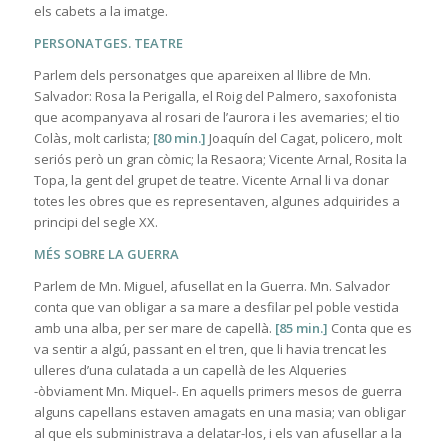
els cabets a la imatge.
PERSONATGES. TEATRE
Parlem dels personatges que apareixen al llibre de Mn.
Salvador: Rosa la Perigalla, el Roig del Palmero, saxofonista
que acompanyava al rosari de l’aurora i les avemaries; el tio
Colàs, molt carlista;
[80 min.]
Joaquín del Cagat, policero, molt
seriós però un gran còmic; la Resaora; Vicente Arnal, Rosita la
Topa, la gent del grupet de teatre. Vicente Arnal li va donar
totes les obres que es representaven, algunes adquirides a
principi del segle XX.
MÉS SOBRE LA GUERRA
Parlem de Mn. Miguel, afusellat en la Guerra. Mn. Salvador
conta que van obligar a sa mare a desfilar pel poble vestida
amb una alba, per ser mare de capellà.
[85 min.]
Conta que es
va sentir a algú, passant en el tren, que li havia trencat les
ulleres d’una culatada a un capellà de les Alqueries
-òbviament Mn. Miquel-. En aquells primers mesos de guerra
alguns capellans estaven amagats en una masia; van obligar
al que els subministrava a delatar-los, i els van afusellar a la