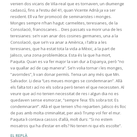
venien dos vicaris de Vila-real que es tornaven, un diumenge
cadascú, fins a l’estiu del 41, quan Vicente Adrià ja va ser
resident. Ell va fer promoció de seminaristes i monges.
Monges sempre n’han hagut: carmelites, teresianes, de la
Consolació, franciscanes… Dies passats va morir una de les
teresianes: se’n van anar dos cosines-germanes, una a la
Consolació, que se’n va anar a Amèrica, i l’altra a les
teresianes, que ha estat tota la vida a Mèxic, a la part de
Jalisco, una zona problemàtica. Esta és la que ha mort,
Paquita. Quan es va fer major la van dur a Espanya, però “no
va quallar ací de cap manera”. Se’n volia tornar i les monges,
“avorrides”, li van donar permís. Tenia un any més que Mn.
Salvador. Li deia “Les meues monges se condemnaran”. Allà
els falta tot i ací no els sobra però tenen el que necessiten. Al
veure que ací no tenien necessitat de res i algun dia no es
quedaven sense esmorzar, “sempre feia: ‘Els sobra tot. Es
condemnaran!”. Allà el que tenien s’ho repartien. Jalisco és lloc
de pas amb molta criminalitat, per això Trump vol fer el mur.
Paquita li contava cassos d’allà, molt durs: “Si no estem
mosatros qui ha d’estar en ells? No tenen ni qui els escolte”.
EL REPLÀ