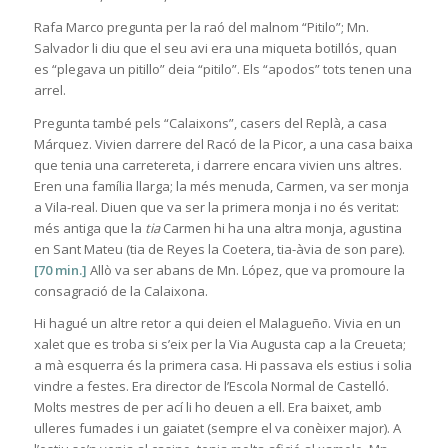
Rafa Marco pregunta per la raó del malnom “Pitilo”; Mn.
Salvador li diu que el seu avi era una miqueta botillós, quan
es “plegava un pitillo” deia “pitilo”. Els “apodos” tots tenen una
arrel.
Pregunta també pels “Calaixons”, casers del Replà, a casa
Márquez. Vivien darrere del Racó de la Picor, a una casa baixa
que tenia una carretereta, i darrere encara vivien uns altres.
Eren una família llarga; la més menuda, Carmen, va ser monja
a Vila-real. Diuen que va ser la primera monja i no és veritat:
més antiga que la
tia
Carmen hi ha una altra monja, agustina
en Sant Mateu (tia de Reyes la Coetera, tia-àvia de son pare).
[70 min.]
Allò va ser abans de Mn. López, que va promoure la
consagració de la Calaixona.
Hi hagué un altre retor a qui deien el Malagueño. Vivia en un
xalet que es troba si s’eix per la Via Augusta cap a la Creueta;
a mà esquerra és la primera casa. Hi passava els estius i solia
vindre a festes. Era director de l’Escola Normal de Castelló.
Molts mestres de per ací li ho deuen a ell. Era baixet, amb
ulleres fumades i un gaiatet (sempre el va conèixer major). A