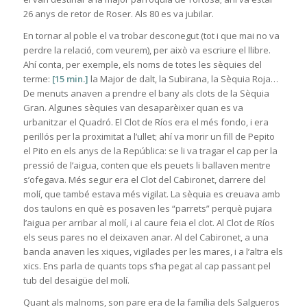
26 anys de retor de Roser. Als 80 es va jubilar.
En tornar al poble el va trobar desconegut (tot i que mai no va
perdre la relació, com veurem), per això va escriure el llibre.
Ahí conta, per exemple, els noms de totes les sèquies del
terme:
[15 min.]
la Major de dalt, la Subirana, la Sèquia Roja…
De menuts anaven a prendre el bany als clots de la Sèquia
Gran. Algunes sèquies van desaparèixer quan es va
urbanitzar el Quadró. El Clot de Ríos era el més fondo, i era
perillós per la proximitat a l’ullet; ahí va morir un fill de Pepito
el Pito en els anys de la República: se li va tragar el cap per la
pressió de l’aigua, conten que els peuets li ballaven mentre
s’ofegava. Més segur era el Clot del Cabironet, darrere del
molí, que també estava més vigilat. La sèquia es creuava amb
dos taulons en què es posaven les “parrets” perquè pujara
l’aigua per arribar al molí, i al caure feia el clot. Al Clot de Ríos
els seus pares no el deixaven anar. Al del Cabironet, a una
banda anaven les xiques, vigilades per les mares, i a l’altra els
xics. Ens parla de quants tops s’ha pegat al cap passant pel
tub del desaigüe del molí.
Quant als malnoms, son pare era de la família dels Salgueros