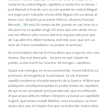
nadal el seu nebot Miguel. Capelleta a nadal s’ho va deixar, i
José Manuel a final de curs; es van quedar tio i nebot (Miguel
era major però Salvador era tio d’ell). Miguel s’ho va deixar al
tercer curs. Després ja va entrar Alfonso, després Pascual
Mesado…
[55 min.]
En temps de Mn. Juanito en van anar un o
dos però no va quallar ningú. Els únics que van cantar missa
van ser Alfonso (dos cursos darrere), mig any més jove que
ell. Cap altre fins Albert Ventura, molt més jove, que se’n va
anar als frares carmelitans i va acabar al seminari.
No hi ha tradició clerical. En hi ha altres que sí que ho són, com
Artana, Vila-real, Benicarló… Vinaròs no tant. Depén de
pobles, a Vila-real hi ha “una tira” de monges i capellans.
Quant a les monges, en el seu moment Mn. Vicent Adrià ho va
promoure al reorganitzar la parròquia. Va ser el primer
capellà resident en el poble després de la Guerra. Al llibre que
publiquem a lesAlqueriespèdia es poden trobar els capellans
de qui va ser escolanet: José Juan Barceló, que era d’Alacant,
el que anava amb els militars. Despres va baixar un capellàde
Sogorb, que estava malalt: Melchor, vivia a la plaça i va morir
abans d’un any. En l’impàs fins que va vindre Mn. Vicent Adrià