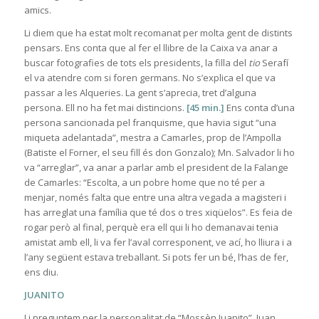
amics.
Li diem que ha estat molt recomanat per molta gent de distints
pensars. Ens conta que al fer el llibre de la Caixa va anar a
buscar fotografies de tots els presidents, la filla del
tio
Serafí
el va atendre com si foren germans. No s’explica el que va
passar a les Alqueries. La gent s’aprecia, tret d’alguna
persona. Ell no ha fet mai distincions.
[45 min.]
Ens conta d’una
persona sancionada pel franquisme, que havia sigut “una
miqueta adelantada”, mestra a Camarles, prop de l’Ampolla
(Batiste el Forner, el seu fill és don Gonzalo); Mn. Salvador li ho
va “arreglar”, va anar a parlar amb el president de la Falange
de Camarles: “Escolta, a un pobre home que no té per a
menjar, només falta que entre una altra vegada a magisteri i
has arreglat una família que té dos o tres xiqüelos”. Es feia de
rogar però al final, perquè era ell qui li ho demanavai tenia
amistat amb ell, li va fer l’aval corresponent, ve ací, ho lliura i a
l’any següent estava treballant. Si pots fer un bé, l’has de fer,
ens diu.
JUANITO
Li preguntem per la personalitat de “Mossèn Juanito”, Juan