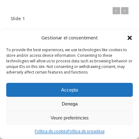
Anterior
Següent
Slide 1
Gestionar el consentiment
To provide the best experiences, we use technologies like cookies to
store and/or access device information. Consenting to these
technologies will allow us to process data such as browsing behavior or
unique IDs on this site. Not consenting or withdrawing consent, may
Projecte finançat per
adversely affect certain features and functions.
Accepta
Denega
Veure preferències
Política de cookies
Política de privadesa