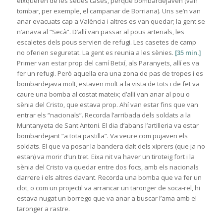
eixqueren de les seues cases, perquè bombardejaven (van
tombar, per exemple, el campanar de Borriana). Uns se’n van
anar evacuats cap a València i altres es van quedar; la gent se
n’anava al “Secà”. D’allí van passar al pous arterials, les
escaletes dels pous servien de refugi. Les casetes de camp
no oferien seguretat. La gent es reunia a les sènies.
[35 min.]
Primer van estar prop del camí Betxí, als Paranyets, allí es va
fer un refugi. Però aquella era una zona de pas de tropes i es
bombardejava molt, estaven molt a la vista de tots i de fet va
caure una bomba al costat mateix; d’allí van anar al pou o
sènia del Cristo, que estava prop. Ahí van estar fins que van
entrar els “nacionals”. Recorda l’arribada dels soldats a la
Muntanyeta de Sant Antoni. El dia d’abans l’artilleria va estar
bombardejant “a tota pastilla”. Va veure com pujaven els
soldats. El que va posar la bandera dalt dels xiprers (que ja no
estan) va morir d’un tret. Eixa nit va haver un tiroteig fort i la
sènia del Cristo va quedar entre dos focs, amb els nacionals
darrere i els altres davant. Recorda una bomba que va fer un
clot, o com un projectil va arrancar un taronger de soca-rel, hi
estava nugat un borrego que va anar a buscar l’ama amb el
taronger a rastre.