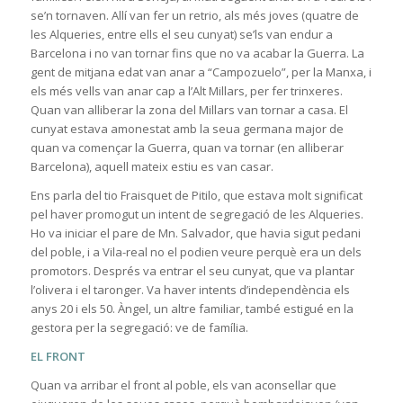
se’n tornaven. Allí van fer un retrio, als més joves (quatre de
les Alqueries, entre ells el seu cunyat) se’ls van endur a
Barcelona i no van tornar fins que no va acabar la Guerra. La
gent de mitjana edat van anar a “Campozuelo”, per la Manxa, i
els més vells van anar cap a l’Alt Millars, per fer trinxeres.
Quan van alliberar la zona del Millars van tornar a casa. El
cunyat estava amonestat amb la seua germana major de
quan va començar la Guerra, quan va tornar (en alliberar
Barcelona), aquell mateix estiu es van casar.
Ens parla del tio Fraisquet de Pitilo, que estava molt significat
pel haver promogut un intent de segregació de les Alqueries.
Ho va iniciar el pare de Mn. Salvador, que havia sigut pedani
del poble, i a Vila-real no el podien veure perquè era un dels
promotors. Després va entrar el seu cunyat, que va plantar
l’olivera i el taronger. Va haver intents d’independència els
anys 20 i els 50. Àngel, un altre familiar, també estigué en la
gestora per la segregació: ve de família.
EL FRONT
Quan va arribar el front al poble, els van aconsellar que