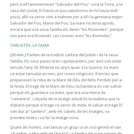
però a ell l’anomenaven “Salvador del Pou”: vora la Torre, a la
casa del costat, hi havia un pou (aleshores en hi havia molt
pocs), allò va servir com a malnom per a ell i la germana major:
Salvador del Pou, Maria del Pou. Sa mare no tenia apodo,
encara que a la seua família els deien “les Rosendes”, perquè
son pare era Rosendo. Les cosines eren “les Borinotes”.
CARLISTES. LA CAIXA
[20 min.]
Parlem de la tradició carlista del poble i de la seua
família. Els seus pares eren capdavanters, per això van estar
tancats l’any 36. Ell tenia sis anys quan a la Guerra. Sa mare
va estar tancada un mes, per coses religioses. Eren les que
preparaven la roba de la Mare de Déu del Niño Perdido per a
la festa. El trage de la Mare de Déu i la bandera es van salvar
perquè els guardava sa mare, que era una mena de
“camarera”. L’alçada de la imatge actual és la mateixa que la
d’abans perquè el trage va servir de mida. Al salvar el trage li’l
van dur al “santero”, amb els cabets de les imatges, va
prendre mides i va fer la imatge nova.
Quant als homes, van tancar un grup i a un cosí-germà el van
afusellar: a Miquelet de l’Agutzil. La família del pare venien de