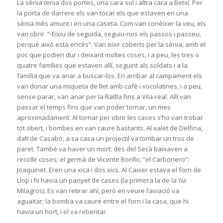
La sènia tenia dos portes, una cara sol i altra cara a Betxí. Per
la porta de darrere els van tocar els que estaven en una
sènia més amunt i en una caseta. Com van conèixer la veu, els
van obrir. “-Eixiu de seguida, seguiu-nos els passos i passeu,
perquè això està encés”. Van eixir coberts per la sènia, amb el
poc que podien dur i deixant moltes coses, i a peu, les tres o
quatre famílies que estaven allí, seguint als soldats i a la
família que va anar a buscar-los. En arribar al campament els
van donar una miqueta de llet amb cafè i xocolatines, i a peu,
sense parar, van anar per la Ratlla fins a Vila-real. Allí van
passar el temps fins que van poder tornar, un mes
aproximadament. Al tornar per obrir les cases s’ho van trobar
tot obert, i bombes en van caure bastants. Al xalet de Delfina,
dalt de Casabò; a sa casa un projectil va tombar un tros de
paret. També va haver un mort: des del Secà baixaven a
recollir coses; el germà de Vicente Borillo, “el Carbonero”:
Joaquinet. Eren una xica i dos xics. Al Caixer estava el forn de
Llop i hi havia un panyet de cases (la primera la de la
tia
Milagros). Es van retirar ahí, però en veure l’aviació va
aguaitar; la bomba va caure entre el forn i la casa, que hi
havia un hort, i el va rebentar.