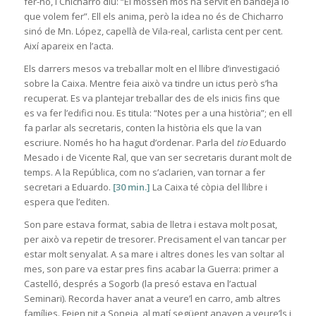
fer-ho, i Chicharro diu: “El mossèn mos ha servit en bandeja lo
que volem fer”. Ell els anima, però la idea no és de Chicharro
sinó de Mn. López, capellà de Vila-real, carlista cent per cent.
Així apareix en l’acta.
Els darrers mesos va treballar molt en el llibre d’investigació
sobre la Caixa. Mentre feia això va tindre un ictus però s’ha
recuperat. Es va plantejar treballar des de els inicis fins que
es va fer l’edifici nou. Es titula: “Notes per a una història”; en ell
fa parlar als secretaris, conten la història els que la van
escriure. Només ho ha hagut d’ordenar. Parla del
tio
Eduardo
Mesado i de Vicente Ral, que van ser secretaris durant molt de
temps. A la República, com no s’aclarien, van tornar a fer
secretari a Eduardo.
[30 min.]
La Caixa té còpia del llibre i
espera que l’editen.
Son pare estava format, sabia de lletra i estava molt posat,
per això va repetir de tresorer. Precisament el van tancar per
estar molt senyalat. A sa mare i altres dones les van soltar al
mes, son pare va estar pres fins acabar la Guerra: primer a
Castelló, després a Sogorb (la presó estava en l’actual
Seminari). Recorda haver anat a veure’l en carro, amb altres
famílies. Feien nit a Soneja, al matí següent anaven a veure’ls i