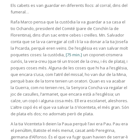
Els cabets es van guardar en diferents llocs: al corral, dins del
fumeral…
Rafa Marco pensa que la custòdia la va guardar a sa casa el
tio Ochando, president del Comité (pare de Conchín la de
Florentina), dins d’un sac entre cebes i creïlles. Mn. Salvador
conta que se la va carregar al coll i li la va donar a la tia Josefa
la Picarda, perquè eren veïns. De l’església es van salvar molt
poquetes coses: la custòdia,
[75 min.]
un coponet-crismera
curiós, la vera-creu (que té un trocet de la creu, i és de plata), i
poques coses més. Alguna de les coses que hi ha a l’església,
que encara s’usa, com l’atril del missal, ho van dur de la Mina,
perquè baix de la torre tenien un oratori. Quan es va acabar
la Guerra, com no tenien res, la Senyora Concha va regalar el
joc de casulles, l’armariet, que encara està a l’església; un
calze, un copó i alguna cosa més. Ell era escolanet, aleshores.
L’altre copó és el que va salvar la
ti
Vicenteta, el més gran. Són
de plata els dos; no adornats però de plata.
A la tia Vicenteta li deien la Paua perquè l’avi era Pau. Pau era
el penúltim, Batiste el més menut, casat amb Peregrina,
germana d’Alfonso. És el que va fugir quan havien de serrar-li