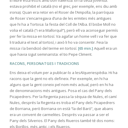
El llibre està escrit amb bon valencià. En la seua joventut
estava prohibit el català (no el grec, per exemple, ens diu amb
ironia). Quan era retor en el Roser de l’Ampolla, la parròquia
de Roser s’encarregava d’una de les ermites més antigues
que hi ha a Tortosa: la festa del Coll de l’Alba. El bisbe Moll no
volia el català (“i era Mallorquí!”), però ell va aconseguir permís
per fer la missa en tortosí. Va agafar un home vell i va fer que
li traduïra el text al tortosí, i això li ho va consentir. Feia la
missa i la bendició del terme en tortosí.
[65 min.]
Aquell era un
que havia sigut seminarista: el tio Pepe Climent.
RACONS, PERSONATGES I TRADICIONS
Ens deixa el volum per a publicar-lo a lesAlqueriespèdia. Hi ha
racons que la gent no els defineix. Per exemple, en hi ha
alguns que la gent coneix pel nom més actual, però en hi ha
de denominacions més antigues. Posa el cas del Pany dels
Picapedrers. Per la Regenta passa la sèquia de Nules, el camí
Nules, després la Regenta es troba el Pany dels Picapedrers
de Borriana, però Borriana on està “la del Baró”, que abans
era un convent de carmelites. Després va passar a ser el
Pany dels Silverios. El Pany dels Riueros també té dos noms:
els Borillos, més antic, i els Riueros.