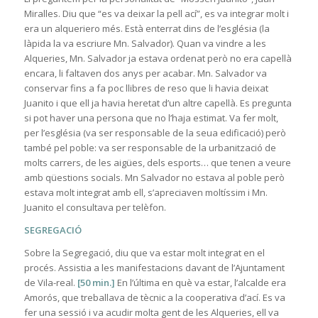
Miralles. Diu que “es va deixar la pell ací”, es va integrar molt i
era un alqueriero més. Està enterrat dins de l’església (la
làpida la va escriure Mn. Salvador). Quan va vindre a les
Alqueries, Mn. Salvador ja estava ordenat però no era capellà
encara, li faltaven dos anys per acabar. Mn. Salvador va
conservar fins a fa poc llibres de reso que li havia deixat
Juanito i que ell ja havia heretat d’un altre capellà. Es pregunta
si pot haver una persona que no l’haja estimat. Va fer molt,
per l’església (va ser responsable de la seua edificació) però
també pel poble: va ser responsable de la urbanització de
molts carrers, de les aigües, dels esports… que tenen a veure
amb qüestions socials. Mn Salvador no estava al poble però
estava molt integrat amb ell, s’apreciaven moltíssim i Mn.
Juanito el consultava per telèfon.
SEGREGACIÓ
Sobre la Segregació, diu que va estar molt integrat en el
procés. Assistia a les manifestacions davant de l’Ajuntament
de Vila-real.
[50 min.]
En l’última en què va estar, l’alcalde era
Amorós, que treballava de tècnic a la cooperativa d’ací. Es va
fer una sessió i va acudir molta gent de les Alqueries, ell va