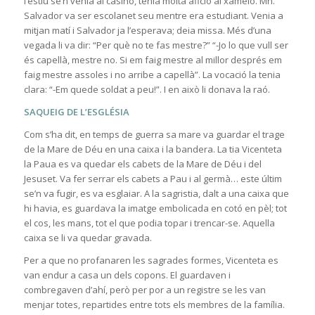
l’estiu se’n venia al casino, tenia molta afició al xamelo. Mn.
Salvador va ser escolanet seu mentre era estudiant. Venia a
mitjan matí i Salvador ja l’esperava; deia missa. Més d’una
vegada li va dir: “Per què no te fas mestre?” “-Jo lo que vull ser
és capellà, mestre no. Si em faig mestre al millor després em
faig mestre assoles i no arribe a capellà”. La vocació la tenia
clara: “-Em quede soldat a peu!”. I en això li donava la raó.
SAQUEIG DE L’ESGLÉSIA
Com s’ha dit, en temps de guerra sa mare va guardar el trage
de la Mare de Déu en una caixa i la bandera. La tia Vicenteta
la Paua es va quedar els cabets de la Mare de Déu i del
Jesuset. Va fer serrar els cabets a Pau i al germà… este últim
se’n va fugir, es va esglaiar. A la sagristia, dalt a una caixa que
hi havia, es guardava la imatge embolicada en cotó en pèl; tot
el cos, les mans, tot el que podia topar i trencar-se. Aquella
caixa se li va quedar gravada.
Per a que no profanaren les sagrades formes, Vicenteta es
van endur a casa un dels copons. El guardaven i
combregaven d’ahí, però per por a un registre se les van
menjar totes, repartides entre tots els membres de la família.