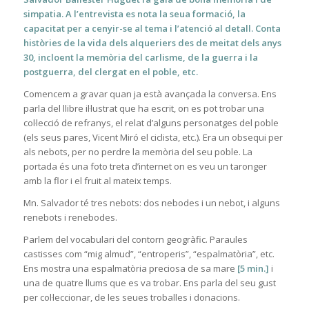
simpatia. A l’entrevista es nota la seua formació, la
capacitat per a cenyir-se al tema i l’atenció al detall. Conta
històries de la vida dels alqueriers des de meitat dels anys
30, incloent la memòria del carlisme, de la guerra i la
postguerra, del clergat en el poble, etc.
Comencem a gravar quan ja està avançada la conversa. Ens
parla del llibre il·lustrat que ha escrit, on es pot trobar una
col·lecció de refranys, el relat d’alguns personatges del poble
(els seus pares, Vicent Miró el ciclista, etc.). Era un obsequi per
als nebots, per no perdre la memòria del seu poble. La
portada és una foto treta d’internet on es veu un taronger
amb la flor i el fruit al mateix temps.
Mn. Salvador té tres nebots: dos nebodes i un nebot, i alguns
renebots i renebodes.
Parlem del vocabulari del contorn geogràfic. Paraules
castisses com “mig almud”, “entroperis”, “espalmatòria”, etc.
Ens mostra una espalmatòria preciosa de sa mare
[5 min.]
i
una de quatre llums que es va trobar. Ens parla del seu gust
per col·leccionar, de les seues troballes i donacions.