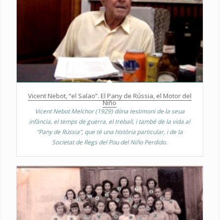
Vicent Nebot, “el Salao”. El Pany de Rússia, el Motor del
Niño
Vicent Nebot Melchor (1929) dóna testimoni de la seua
infància, el temps de guerra, el treball, i també de la vida al
“Pany de Rússia”, que té una història particular, i de la
Societat de Regs del Pou del Niño Perdido.