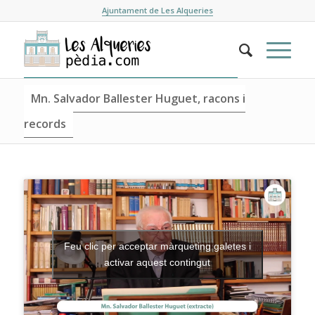
Ajuntament de Les Alqueries
Mn. Salvador Ballester Huguet, racons i
records
Feu clic per acceptar màrqueting galetes i
activar aquest contingut