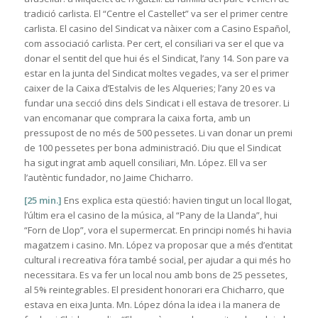
tradició carlista. El “Centre el Castellet” va ser el primer centre
carlista. El casino del Sindicat va nàixer com a Casino Español,
com associació carlista. Per cert, el consiliari va ser el que va
donar el sentit del que hui és el Sindicat, l’any 14. Son pare va
estar en la junta del Sindicat moltes vegades, va ser el primer
caixer de la Caixa d’Estalvis de les Alqueries; l’any 20 es va
fundar una secció dins dels Sindicat i ell estava de tresorer. Li
van encomanar que comprara la caixa forta, amb un
pressupost de no més de 500 pessetes. Li van donar un premi
de 100 pessetes per bona administració. Diu que el Sindicat
ha sigut ingrat amb aquell consiliari, Mn. López. Ell va ser
l’autèntic fundador, no Jaime Chicharro.
[25 min.]
Ens explica esta qüestió: havien tingut un local llogat,
l’últim era el casino de la música, al “Pany de la Llanda”, hui
“Forn de Llop”, vora el supermercat. En principi només hi havia
magatzem i casino. Mn. López va proposar que a més d’entitat
cultural i recreativa fóra també social, per ajudar a qui més ho
necessitara. Es va fer un local nou amb bons de 25 pessetes,
al 5% reintegrables. El president honorari era Chicharro, que
estava en eixa Junta. Mn. López dóna la idea i la manera de