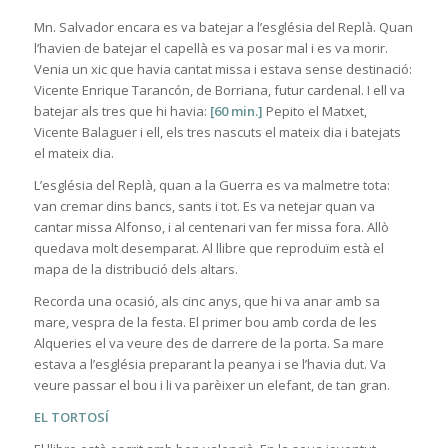
Mn. Salvador encara es va batejar a l’església del Replà. Quan
l’havien de batejar el capellà es va posar mal i es va morir.
Venia un xic que havia cantat missa i estava sense destinació:
Vicente Enrique Tarancón, de Borriana, futur cardenal. I ell va
batejar als tres que hi havia:
[60 min.]
Pepito el Matxet,
Vicente Balaguer i ell, els tres nascuts el mateix dia i batejats
el mateix dia.
L’església del Replà, quan a la Guerra es va malmetre tota:
van cremar dins bancs, sants i tot. Es va netejar quan va
cantar missa Alfonso, i al centenari van fer missa fora. Allò
quedava molt desemparat. Al llibre que reproduïm està el
mapa de la distribució dels altars.
Recorda una ocasió, als cinc anys, que hi va anar amb sa
mare, vespra de la festa. El primer bou amb corda de les
Alqueries el va veure des de darrere de la porta. Sa mare
estava a l’església preparant la peanya i se l’havia dut. Va
veure passar el bou i li va parèixer un elefant, de tan gran.
EL TORTOSÍ