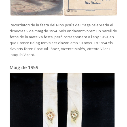
Recordatori de la festa del Niño Jesús de Praga celebrada el
dimecres 9 de maig de 1954. Més endavant vorem un parell de
fotos de la mateixa festa, però corresponent a l’any 1959, en
què Batiste Balaguer va ser clavari amb 19 anys. En 1954 els
clavaris foren Pascual López, Vicente Molés, Vicente Vilar i
Joaquín Vicent.
Maig de 1959