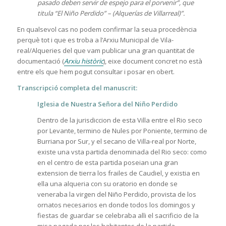
pasado deben servir de espejo para el porvenir”, que
titula “El Niño Perdido” – (Alquerías de Villarreal)”.
En qualsevol cas no podem confirmar la seua procedència
perquè tot i que es troba a l’Arxiu Municipal de Vila-
real/Alqueries del que vam publicar una gran quantitat de
documentació (
Arxiu històric
), eixe document concret no està
entre els que hem pogut consultar i posar en obert.
Transcripció completa del manuscrit:
Iglesia de Nuestra Señora del Niño Perdido
Dentro de la jurisdiccion de esta Villa entre el Rio seco
por Levante, termino de Nules por Poniente, termino de
Burriana por Sur, y el secano de Villa-real por Norte,
existe una vsta partida denominada del Rio seco: como
en el centro de esta partida poseian una gran
extension de tierra los frailes de Caudiel, y existia en
ella una alqueria con su oratorio en donde se
veneraba la virgen del Niño Perdido, provista de los
ornatos necesarios en donde todos los domingos y
fiestas de guardar se celebraba alli el sacrificio de la