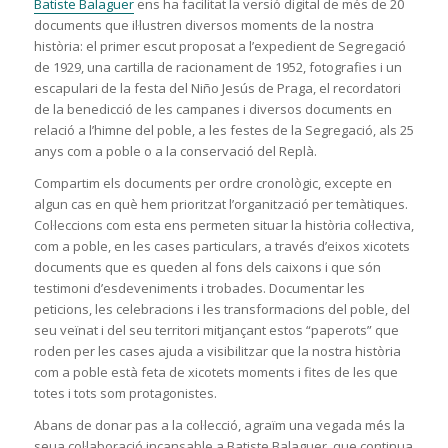
Batiste Balaguer
ens ha facilitat la versió digital de més de 20
documents que il·lustren diversos moments de la nostra
història: el primer escut proposat a l’expedient de Segregació
de 1929, una cartilla de racionament de 1952, fotografies i un
escapulari de la festa del Niño Jesús de Praga, el recordatori
de la benedicció de les campanes i diversos documents en
relació a l’himne del poble, a les festes de la Segregació, als 25
anys com a poble o a la conservació del Replà.
Compartim els documents per ordre cronològic, excepte en
algun cas en què hem prioritzat l’organització per temàtiques.
Col·leccions com esta ens permeten situar la història col·lectiva,
com a poble, en les cases particulars, a través d’eixos xicotets
documents que es queden al fons dels caixons i que són
testimoni d’esdeveniments i trobades. Documentar les
peticions, les celebracions i les transformacions del poble, del
seu veïnat i del seu territori mitjançant estos “paperots” que
roden per les cases ajuda a visibilitzar que la nostra història
com a poble està feta de xicotets moments i fites de les que
totes i tots som protagonistes.
Abans de donar pas a la col·lecció, agraïm una vegada més la
seua col·laboració incansable a Batiste Balaguer, que continua