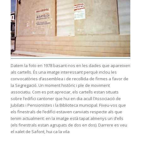
Datem la foto en 1978 basant-nos en les dades que apareixen
als cartells. És una imatge interessant perquè inclou les
convocatòries d’assemblea i de recollida de firmes a favor de
la Segregació. Un moment històric i ple de moviment
associatiu. Com es pot apreciar, els cartells estan situats
sobre l’edifici cantoner que hui en dia acull l’Associació de
Jubilats i Pensionistes i la Biblioteca municipal. Fixeu-vos que
els finestrals de l’edifici estaven canviats respecte als que
tenim actualment: en la imatge està tapat almenys un d’ells
(els finestrals estan agrupats de dos en dos). Darrere es veu
el xalet de Safont, hui ca la vila