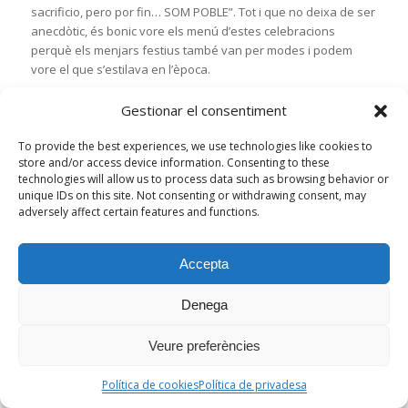
sacrificio, pero por fin… SOM POBLE”. Tot i que no deixa de ser
anecdòtic, és bonic vore els menú d’estes celebracions
perquè els menjars festius també van per modes i podem
vore el que s’estilava en l’època.
2004. Festes de la Segregació
Gestionar el consentiment
To provide the best experiences, we use technologies like cookies to
store and/or access device information. Consenting to these
technologies will allow us to process data such as browsing behavior or
unique IDs on this site. Not consenting or withdrawing consent, may
adversely affect certain features and functions.
Accepta
Denega
Veure preferències
Política de cookies
Política de privadesa