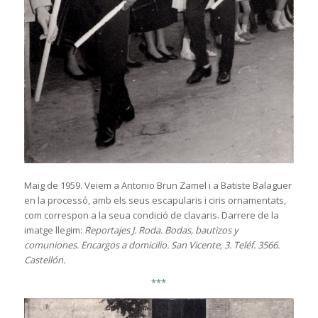
Maig de 1959. Veiem a Antonio Brun Zamel i a Batiste Balaguer
en la processó, amb els seus escapularis i ciris ornamentats,
com correspon a la seua condició de clavaris. Darrere de la
imatge llegim:
Reportajes J. Roda. Bodas, bautizos y
comuniones. Encargos a domicilio. San Vicente, 3. Teléf. 3566.
Castellón.
***