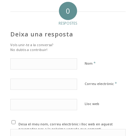
0
RESPOSTES
Deixa una resposta
Vols unir-te a la conversa?
No dubtis a contribuir!
*
Nom
*
Correu electrònic
Lloc web
Desa el meu nom, correu electrònic i lloc web en aquest
navegador per a la pròxima vegada que comenti.