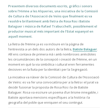
Presentem diversos documents escrits, gràfics i sonors
sobre l’Himne a les Alqueries, una iniciativa de la Comissió
de Cultura de l’Associació de Veïns que finalment es va
resoldre brillantment amb lletra de Rosa Ros i Batiste
Balaguer i música de Rafael Trabucchelli, possiblement el
productor musical més important de l’Estat espanyol en
aquell moment.
La lletra de l’Himne ja es va incloure en la pàgina de
l’entrevista a un dels dos autors de la lletra,
Batiste Balaguer
.
Allí ens contava de primera mà i amb nombroses anècdotes
les circumstàncies de la concepció i creació de l’Himne, en un
moment en què la via simbòlica i cultural eren ferramentes
decisives en la lluita per la identitat i per la Segregació.
La iniciativa va nàixer de la Comissió de Cultura de l’Associació
de Veïns: es va fer una convocatòria per a la lletra i el jurat va
decidir fusionar la proposta de Rosa Ros i la de Batiste
Balaguer. Rosa va escriure un poema d’un lirisme innegable, i
Batiste aportava mencions específiques a la història i la
geografia del poble que enriquien el seu contingut.