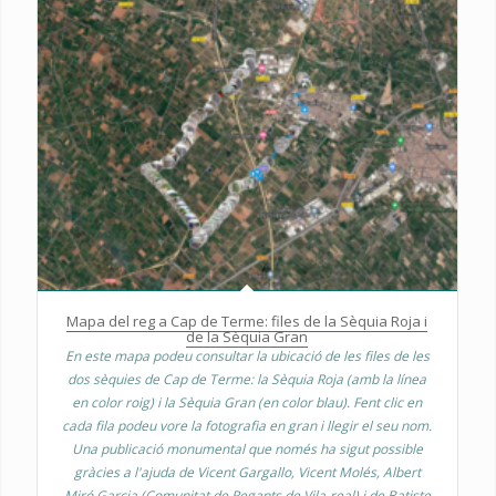
Mapa del reg a Cap de Terme: files de la Sèquia Roja i
de la Sèquia Gran
En este mapa podeu consultar la ubicació de les files de les
dos sèquies de Cap de Terme: la Sèquia Roja (amb la línea
en color roig) i la Sèquia Gran (en color blau). Fent clic en
cada fila podeu vore la fotografia en gran i llegir el seu nom.
Una publicació monumental que només ha sigut possible
gràcies a l'ajuda de Vicent Gargallo, Vicent Molés, Albert
Miró Garcia (Comunitat de Regants de Vila-real) i de Batiste