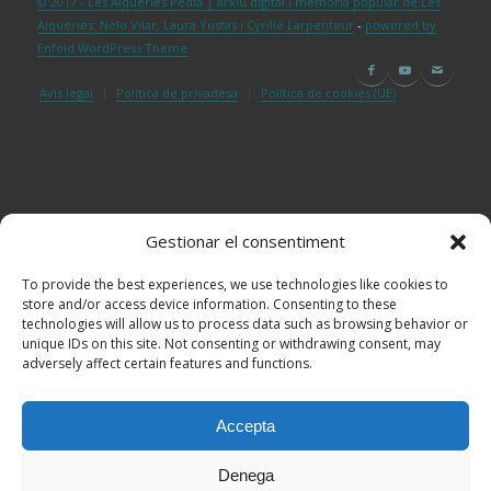
© 2017 - Les Alqueries Pèdia | arxiu digital i memòria popular de Les
Alqueries: Nelo Vilar, Laura Yustas i Cyrille Larpenteur
-
powered by
Enfold WordPress Theme
Avís legal
Política de privadesa
Política de cookies (UE)
Gestionar el consentiment
To provide the best experiences, we use technologies like cookies to
store and/or access device information. Consenting to these
technologies will allow us to process data such as browsing behavior or
unique IDs on this site. Not consenting or withdrawing consent, may
adversely affect certain features and functions.
Accepta
Denega