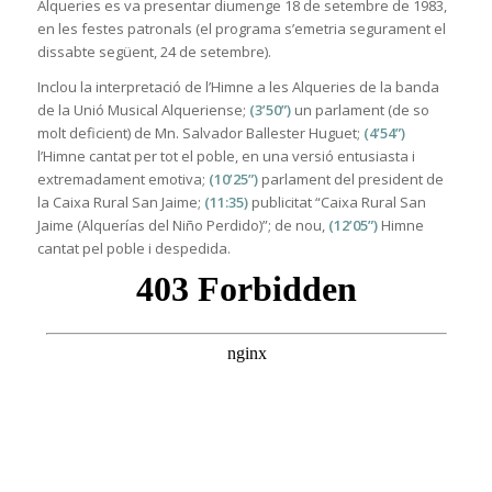
Alqueries es va presentar diumenge 18 de setembre de 1983,
en les festes patronals (el programa s’emetria segurament el
dissabte següent, 24 de setembre).
Inclou la interpretació de l’Himne a les Alqueries de la banda
de la Unió Musical Alqueriense;
(3’50”)
un parlament (de so
molt deficient) de Mn. Salvador Ballester Huguet;
(4’54”)
l’Himne cantat per tot el poble, en una versió entusiasta i
extremadament emotiva;
(10’25”)
parlament del president de
la Caixa Rural San Jaime;
(11:35)
publicitat “Caixa Rural San
Jaime (Alquerías del Niño Perdido)”; de nou,
(12’05”)
Himne
cantat pel poble i despedida.