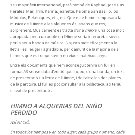
seu major èxit internacional, però també de Raphael, José Luis
Perales, Mari Trini, Karina, Jeanette, Paloma San Basilio, los
Módulos, Pekeniques, etc., etc. Que este home composara la
música de l’Himne a les Alqueries és, abans que res,
sorprenent. Musicalment es tracta d’una
marxa
, una cosa molt
apropiada per a un poble on l’Himne seria interpretat sovint
per la seua banda de música. S’ajusta molt eficaçment a la
lletra i és lleuger i agradable, per damunt de la majoria dels
himnes que es composaven en eixos mateixos anys.
Entre els documents que hem aconseguit tenim un full en
format A3 sense data d’edició que inclou, d’una banda, un text
de presentació i la lletra de l’Himne, i de l’altra les dos planes
de la partitura. El full es pot consultar a la biblioteca, ací teniu
el text de presentació :
HIMNO A ALQUERIAS DEL NIÑO
PERDIDO
ASÍ NACIÓ:
En todos los tiempos y en todo lugar, cada grupo humano, cada