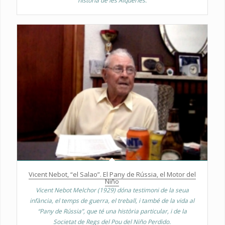
història de les Alqueries.
Vicent Nebot, “el Salao”. El Pany de Rússia, el Motor del
Niño
Vicent Nebot Melchor (1929) dóna testimoni de la seua
infància, el temps de guerra, el treball, i també de la vida al
“Pany de Rússia”, que té una història particular, i de la
Societat de Regs del Pou del Niño Perdido.