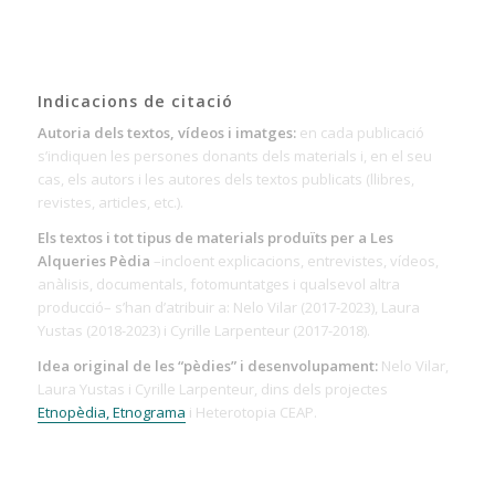
Indicacions de citació
Autoria dels textos, vídeos i imatges:
en cada publicació
s’indiquen les persones donants dels materials i, en el seu
cas, els autors i les autores dels textos publicats (llibres,
revistes, articles, etc.).
Els textos i tot tipus de materials produïts per a Les
Alqueries Pèdia
–incloent explicacions, entrevistes, vídeos,
anàlisis, documentals, fotomuntatges i qualsevol altra
producció– s’han d’atribuir a: Nelo Vilar (2017-2023), Laura
Yustas (2018-2023) i Cyrille Larpenteur (2017-2018).
Idea original de les “pèdies” i desenvolupament:
Nelo Vilar,
Laura Yustas i Cyrille Larpenteur, dins dels projectes
Etnopèdia, Etnograma
i Heterotopia CEAP.