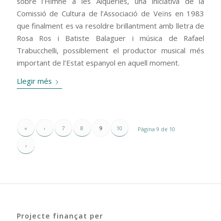
sobre l’Himne a les Alqueries, una iniciativa de la
Comissió de Cultura de l’Associació de Veïns en 1983
que finalment es va resoldre brillantment amb lletra de
Rosa Ros i Batiste Balaguer i música de Rafael
Trabucchelli, possiblement el productor musical més
important de l’Estat espanyol en aquell moment.
Llegir més
«
‹
7
8
9
10
Pàgina 9 de 10
›
Projecte finançat per