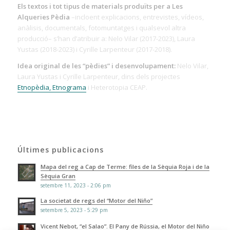
Els textos i tot tipus de materials produïts per a Les
Alqueries Pèdia
–incloent explicacions, entrevistes, vídeos,
anàlisis, documentals, fotomuntatges i qualsevol altra
producció– s’han d’atribuir a: Nelo Vilar (2017-2023), Laura
Yustas (2018-2023) i Cyrille Larpenteur (2017-2018).
Idea original de les “pèdies” i desenvolupament:
Nelo Vilar,
Laura Yustas i Cyrille Larpenteur, dins dels projectes
Etnopèdia, Etnograma
i Heterotopia CEAP.
Últimes publicacions
Mapa del reg a Cap de Terme: files de la Sèquia Roja i de la
Sèquia Gran
setembre 11, 2023 - 2:06 pm
La societat de regs del “Motor del Niño”
setembre 5, 2023 - 5:29 pm
Vicent Nebot, “el Salao”. El Pany de Rússia, el Motor del Niño