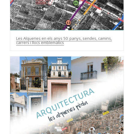
Les Alqueries en els anys 50: panys, sendes, camins,
carrers i llocs emblemàtics