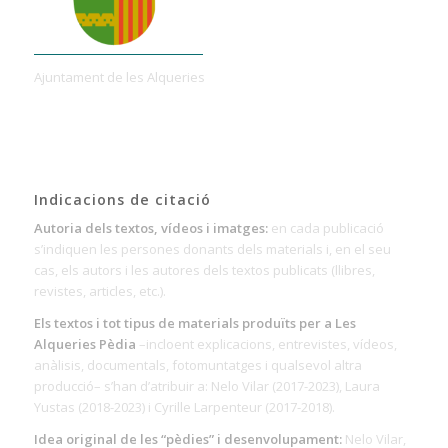
Ajuntament de les Alqueries
Indicacions de citació
Autoria dels textos, vídeos i imatges:
en cada publicació
s’indiquen les persones donants dels materials i, en el seu
cas, els autors i les autores dels textos publicats (llibres,
revistes, articles, etc.).
Els textos i tot tipus de materials produïts per a Les
Alqueries Pèdia
–incloent explicacions, entrevistes, vídeos,
anàlisis, documentals, fotomuntatges i qualsevol altra
producció– s’han d’atribuir a: Nelo Vilar (2017-2023), Laura
Yustas (2018-2023) i Cyrille Larpenteur (2017-2018).
Idea original de les “pèdies” i desenvolupament:
Nelo Vilar,