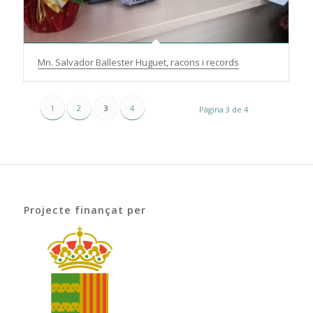
Mn. Salvador Ballester Huguet, racons i records
1
2
3
4
Pàgina 3 de 4
Projecte finançat per