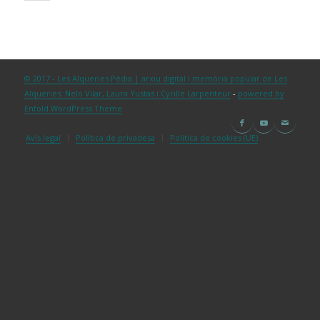
© 2017 - Les Alqueries Pèdia | arxiu digital i memòria popular de Les
Alqueries: Nelo Vilar, Laura Yustas i Cyrille Larpenteur
-
powered by
Enfold WordPress Theme
Avís legal
Política de privadesa
Política de cookies (UE)