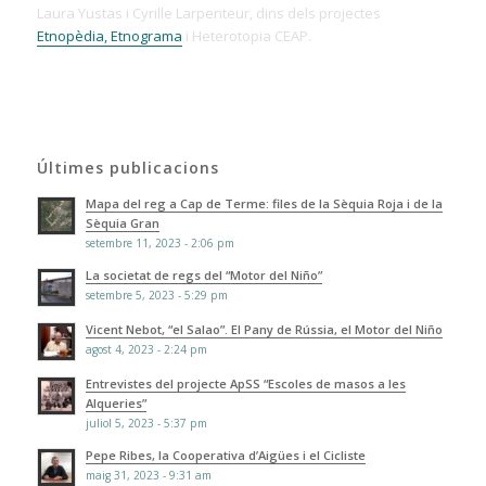
Laura Yustas i Cyrille Larpenteur, dins dels projectes
Etnopèdia, Etnograma
i Heterotopia CEAP.
Últimes publicacions
Mapa del reg a Cap de Terme: files de la Sèquia Roja i de la
Sèquia Gran
setembre 11, 2023 - 2:06 pm
La societat de regs del “Motor del Niño”
setembre 5, 2023 - 5:29 pm
Vicent Nebot, “el Salao”. El Pany de Rússia, el Motor del Niño
agost 4, 2023 - 2:24 pm
Entrevistes del projecte ApSS “Escoles de masos a les
Alqueries”
juliol 5, 2023 - 5:37 pm
Pepe Ribes, la Cooperativa d’Aigües i el Cicliste
maig 31, 2023 - 9:31 am