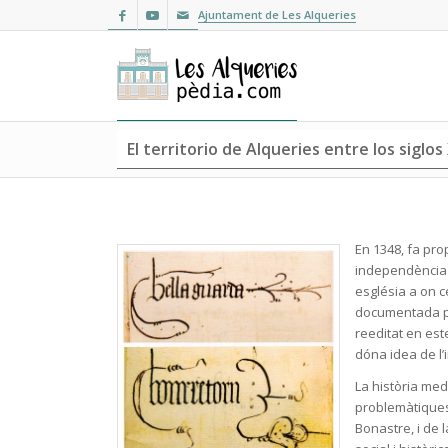
Ajuntament de Les Alqueries
El territorio de Alqueries entre los siglos X
En 1348, fa pro
independència d
església a on 
documentada per
reeditat en este
dóna idea de l’i
La història med
problemàtiques 
Bonastre, i de 