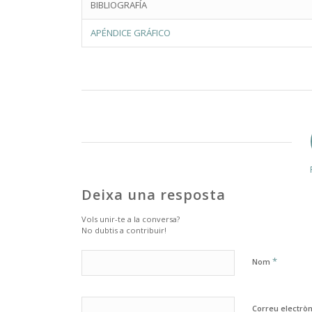
BIBLIOGRAFÍA
APÉNDICE GRÁFICO
Deixa una resposta
Vols unir-te a la conversa?
No dubtis a contribuir!
*
Nom
Correu electrò