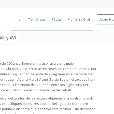
Inici
Tot l’Arxiu
Pèdia
Memòria Oral
Arxiu His
III y XVI
p de 700 anys, Bonretorn ja aspirava a una major
e Vila-real. Volia, entre altres coses, un cementeri propi i una
celebrar regularment la resta dels sagraments. Esta dada, ben
 Joaquín Aparici Martí i Vicent García Edo en el text que hem
 espai, “El territorio de Alqueries entre los siglos XIII y XVI”,
nterés històric i de la oportunitat d’este treball.
ieval del territori de les actuals Alqueries ens confronta amb
específiques de les tres pobles, Bellaguarda, Bonretorn i
la població dispersa que habitava este territori. Esta descripció