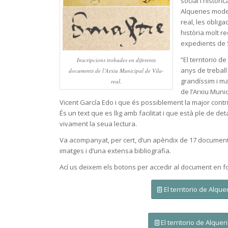
social i històri
Alqueries mode
real, les obliga
història molt r
expedients de S
“El territorio d
Inscripcions trobades en diferents
anys de treball
documents de l’Arxiu Municipal de Vila-
grandíssim i m
real.
de l’Arxiu Muni
Vicent García Edo i que és possiblement la major contrib
És un text que es llig amb facilitat i que està ple de det
vivament la seua lectura.
Va acompanyat, per cert, d’un apèndix de 17 documents
imatges i d’una extensa bibliografia.
Ací us deixem els botons per accedir al document en fo
El territorio de Alquer
El territorio de Alquer