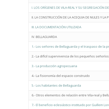
I. LOS ORÍGENES DE VILA-REAL Y SU SEGREGACIÓN D
II. LA CONSTRUCCIÓN DE LA ACEQUIA DE NULES Y LA
III. LA DOCUMENTACIÓN UTILIZADA
IV. BELLAGUARDA
1.- Los señores de Bellaguarda y el traspaso de la 
2.- La difícil supervivencia de los pequeños señoríos
3.- La producción agropecuaria
4.- La fisionomía del espacio construido
5.- Los habitantes de Bellaguarda
6.- Otros elementos de relación entre Vila-real y Be
7.- El beneficio eclesiástico instituido por Guillem Lo