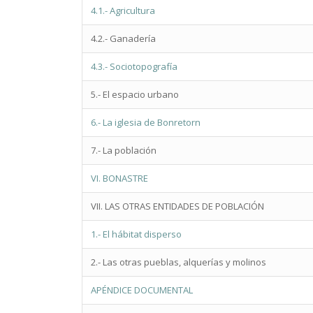
4.1.- Agricultura
4.2.- Ganadería
4.3.- Sociotopografía
5.- El espacio urbano
6.- La iglesia de Bonretorn
7.- La población
VI. BONASTRE
VII. LAS OTRAS ENTIDADES DE POBLACIÓN
1.- El hábitat disperso
2.- Las otras pueblas, alquerías y molinos
APÉNDICE DOCUMENTAL