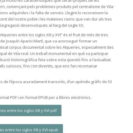
ca ja inclou les característiques que seran pròpies de les
rn, començant pels problemes produïts pel centralisme de Vila-
cions adquirides i la falta de serveis. Llegint-lo reconeixem la
ecent del nostre poble i les mateixes raons que van dur als tres
egregació desenvolupats al llarg del segle XX.
e Alqueries entre los siglos XIII y XVI” és el fruit de més de tres
 de Joaquín Aparici Martí, que va aconseguir formar un
atisat corpus documental sobre les Alqueries, especialment des
cipal de Vila-real. Un treball monumental en què va participar
ució historiogràfica feta sobre esta qüestió fins a l’actualitat.
alls curiosos, fins i tot divertits, que ens fan recomanar
 de l’època acuradament transcrits, d’un apèndix gràfic de 53
rmat PDF i en format EPUB per a llibres electrònics.
ies entre los siglos XIII y XVI pdf
ies entre los siglos XIII y XVI epub