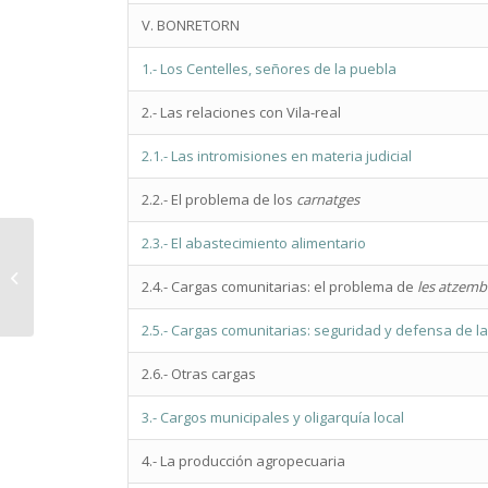
V. BONRETORN
1.- Los Centelles, señores de la puebla
2.- Las relaciones con Vila-real
2.1.- Las intromisiones en materia judicial
2.2.- El problema de los
carnatges
2.3.- El abastecimiento alimentario
Col·lecció fotogràfica
2.4.- Cargas comunitarias: el problema de
les atzemb
d’Eloísa Molés García
2.5.- Cargas comunitarias: seguridad y defensa de la 
2.6.- Otras cargas
3.- Cargos municipales y oligarquía local
4.- La producción agropecuaria