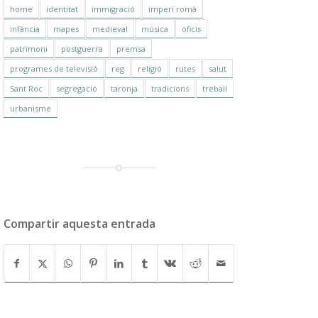
home
identitat
immigració
imperi romà
infància
mapes
medieval
música
oficis
patrimoni
postguerra
premsa
programes de televisió
reg
religió
rutes
salut
Sant Roc
segregació
taronja
tradicions
treball
urbanisme
Compartir aquesta entrada