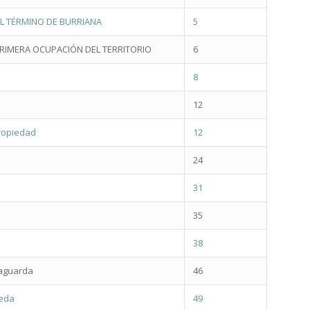
EL TÉRMINO DE BURRIANA
5
 PRIMERA OCUPACIÓN DEL TERRITORIO
6
8
12
propiedad
12
24
31
35
38
llaguarda
46
reda
49