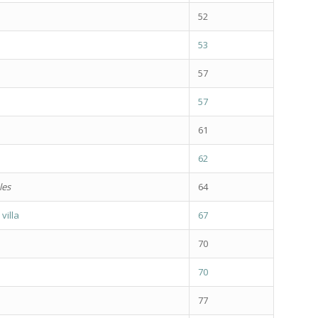
52
53
57
57
61
62
les
64
villa
67
70
70
77