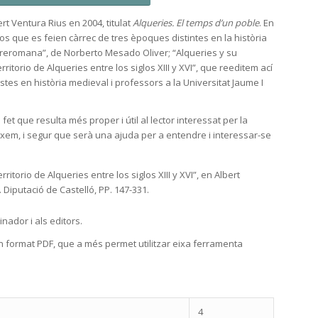
ert Ventura Rius en 2004, titulat
Alqueries. El temps d’un poble
. En
xtos que es feien càrrec de tres èpoques distintes en la història
 preromana”, de Norberto Mesado Oliver; “Alqueries y su
rritorio de Alqueries entre los siglos XIII y XVI”, que reeditem ací
stes en història medieval i professors a la Universitat Jaume I
 fet que resulta més proper i útil al lector interessat per la
eixem, i segur que serà una ajuda per a entendre i interessar-se
rritorio de Alqueries entre los siglos XIII y XVI”, en Albert
. Diputació de Castelló, PP. 147-331.
inador i als editors.
 en format PDF, que a més permet utilitzar eixa ferramenta
4