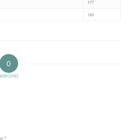
177
180
0
RESPOSTES
*
nic