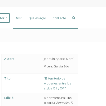
tòric
MEC
Què és açò?
Contacte
Autors
Joaquín Aparici Martí
Vicent García Edo
Títol
“El territorio de
Alqueries entre los
siglos XIII y XVI”
Edició
Albert Ventura Rius
(coord.):
Alqueries. El