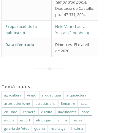
temps d’un poble
.
Diputació de Castelló,
pp. 147-331, 2004
Preparació de la
Nelo Vilar i Laura
publicació
Yustas (Etnopèdia)
Data d’entrada
Dimecres 15 d’abril
de 2020
Temàtiques
agricultura
Aragó
arqueologia
arquitectura
associacionisme
associacions
Bonastre
casa
ciclisme
comerç
cultura
documents
dona
escola
esport
etnologia
família
festes
galeria de fotos
guerra
habitatge
història