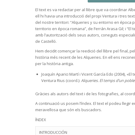
El text es va redactar per al llibre que va coordinar Alb
ell hi havia una introducció del propi Ventura i tres te
del nostre territori: “Alqueries y su entorno en época
territorio en época romana”, de Ferrán Arasa Gil; i “El te
amb l’autorització dels seus autors, coneguts especiali
de Castelló.
Hem decidit començar la reedició del llibre pel final, pel
història més recent de les Alqueries. En ell ens recon
per la història antiga.
Joaquín Aparici Martí i Vicent García Edo (2004), «El te
Ventura Rius (coord.):
Alqueries. El temps d’un poble
Gràcies als autors del text i de les fotografies, al coord
A continuació us posem l’índex. El text el podeu llegir
meravellosa que són els buscadors.
ÍNDEX
INTRODUCCIÓN