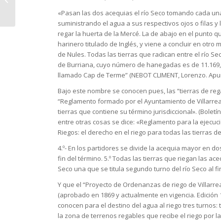
Ventura Rius
«Pasan las dos acequias el río Seco tomando cada una 
suministrando el agua a sus respectivos ojos o filas y 
regar la huerta de la Mercé. La de abajo en el punto q
harinero titulado de Inglés, y viene a concluir en otro
de Nules. Todas las tierras que radican entre el río Se
de Burriana, cuyo número de hanegadas es de 11.169, 
llamado Cap de Terme” (NEBOT CLIMENT, Lorenzo. Apuntes
Bajo este nombre se conocen pues, las “tierras de regad
“Reglamento formado por el Ayuntamiento de Villarreal
tierras que contiene su término jurisdiccional». (Boletín 
entre otras cosas se dice: «Reglamento para la ejecución
Riegos: el derecho en el riego para todas las tierras d
4.º- En los partidores se divide la acequia mayor en do
fin del término. 5.º Todas las tierras que riegan las ac
Seco una que se titula segundo turno del río Seco al fin
Y que el “Proyecto de Ordenanzas de riego de Villarre
(aprobado en 1869 y actualmente en vigencia. Edición 
conocen para el destino del agua al riego tres turnos:
la zona de terrenos regables que recibe el riego por la