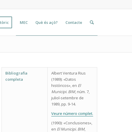
tòric
MEC
Què és açò?
Contacte
Bibliografia
Albert Ventura Rius
completa
(1989
): «Datos
históricos», en
El
Municipi. BIM
, núm. 7,
juliol-setembre de
1989, pp. 9-14.
Veure número complet.
(1990): «Conclusiones»,
en
El Municipi. BIM
,