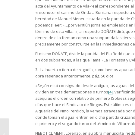
acta del Ayuntamiento de Vila-real correspondiente al 
«reconocer el camino de Onda a Burriana respecto a su
heredad de Manuel Meneu situada en la partida de Cho
podemos leer: «…por veintiún jornales empleados en la 
término de esta villa…», al respecto DOÑATE dirá, que «
dentro de ella forman como una subpartida las tierras
precisamente por construirse en las inmediaciones de es
El mismo DOÑATE, divide la partida del Pla Redó que co
en dos subpartidas, a las que llama «La Torrassa y L’Al
3.- La huerta o tierra de regadío, como hemos apuntado
obra reseñada anteriormente, pág. 50 dice:
«Según está consignado desde antiguo, las aguas del Mi
dividen en tres demarcaciones o turnos
[4]
, verificánd
acequias el orden correlativo de primero (Solaes), se
días que hace el Sindicato de Riegos. Este último es e
Alquerías del Niño Perdido, la vemos atravesada por do
donde toman el agua, entran en dicha partida cruzand
el primero y el segundo turno del término de Villarreal»
«Investigación
NEBOT CLIMENT, Lorenzo, en su obra manuscrita inédita:
histórica» (1987) -Albert