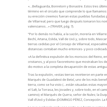
«…Bellaguarda, Bonretorn y Bonastre. Estos tres últim
término en el circuito que comprende lo que llamamos
su erección creemos fueran estas pueblas fundadas p
de Villarreal; pero que luego después tomaron los n
valencianos…» (TRAVER, pág. 7).
“Por lo demás no había, a la sazón, morería en Villarr
Bechí, Artana, Eslida, Vall de Uxó y, sobre todo, Masc
tierras cedidas por el Consejo de Villarreal, especialm
distancias contaban mucho entonces- y poco codiciadas 
«A la definitiva expulsión de los moriscos del Reino, e
cristianos, y al poco favoretismo que mostraban los de
dio motivo a la completa desaparición de estas antigu
Tras la expulsión, «estas tierras revirtieron en parte
Marqués de Guadalest de Betxí, uno de los más benefi
tierra, como se ha visto (…están situadas estas mayor
el Salt, la Torrasa, les Jovades y, sobre todo, en el ca
camino); el Marqués de Quirra, señor de Nules; la Du
Vall d’Uixó y Eslida» (DOMINGO PÉREZ, Concepción. La P