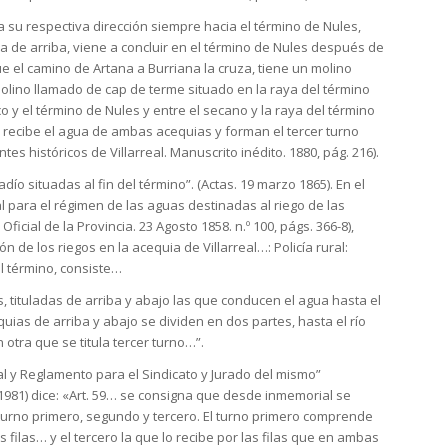
su respectiva dirección siempre hacia el término de Nules,
la de arriba, viene a concluir en el término de Nules después de
ue el camino de Artana a Burriana la cruza, tiene un molino
 molino llamado de cap de terme situado en la raya del término
co y el término de Nules y entre el secano y la raya del término
recibe el agua de ambas acequias y forman el tercer turno
 históricos de Villarreal. Manuscrito inédito. 1880, pág. 216).
ío situadas al fin del término”. (Actas. 19 marzo 1865). En el
 para el régimen de las aguas destinadas al riego de las
Oficial de la Provincia. 23 Agosto 1858. n.º 100, págs. 366-8),
 de los riegos en la acequia de Villarreal…: Policía rural:
el término, consiste…
s, tituladas de arriba y abajo las que conducen el agua hasta el
equias de arriba y abajo se dividen en dos partes, hasta el río
 otra que se titula tercer turno…”.
al y Reglamento para el Sindicato y Jurado del mismo”
1981) dice: «Art. 59… se consigna que desde inmemorial se
 turno primero, segundo y tercero. El turno primero comprende
s filas… y el tercero la que lo recibe por las filas que en ambas