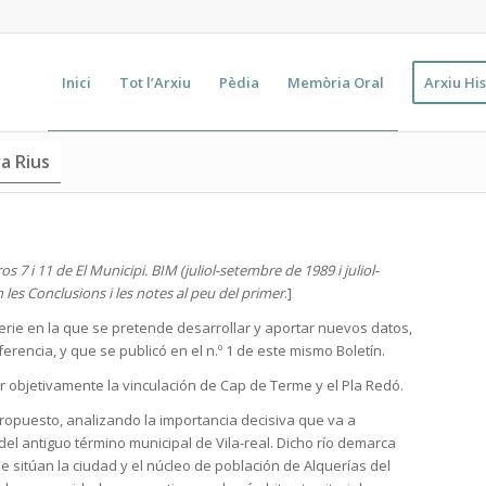
Inici
Tot l’Arxiu
Pèdia
Memòria Oral
Arxiu His
a Rius
s 7 i 11 de El Municipi. BIM (juliol-setembre de 1989 i juliol-
les Conclusions i les notes al peu del primer
.]
 serie en la que se pretende desarrollar y aportar nuevos datos,
erencia, y que se publicó en el n.º 1 de este mismo Boletín.
r objetivamente la vinculación de Cap de Terme y el Pla Redó.
propuesto, analizando la importancia decisiva que va a
del antiguo término municipal de Vila-real. Dicho río demarca
e sitúan la ciudad y el núcleo de población de Alquerías del