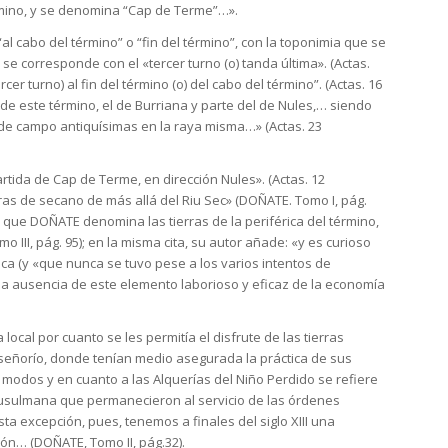
érmino, y se denomina “Cap de Terme”…».
al cabo del término” o “fin del término”, con la toponimia que se
se corresponde con el «tercer turno (o) tanda última». (Actas.
rcer turno) al fin del término (o) del cabo del término”. (Actas. 16
n de este término, el de Burriana y parte del de Nules,… siendo
de campo antiquísimas en la raya misma…» (Actas. 23
 partida de Cap de Terme, en dirección Nules». (Actas. 12
ras de secano de más allá del Riu Sec» (DOÑATE. Tomo I, pág.
que DOÑATE denomina las tierras de la periférica del término,
o III, pág. 95); en la misma cita, su autor añade: «y es curioso
sca (y «que nunca se tuvo pese a los varios intentos de
r la ausencia de este elemento laborioso y eficaz de la economía
ocal por cuanto se les permitía el disfrute de las tierras
e señorío, donde tenían medio asegurada la práctica de sus
 modos y en cuanto a las Alquerías del Niño Perdido se refiere
musulmana que permanecieron al servicio de las órdenes
ta excepción, pues, tenemos a finales del siglo XIII una
gión… (DOÑATE, Tomo II, pág.32).