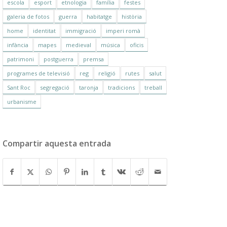
escola
esport
etnologia
família
festes
galeria de fotos
guerra
habitatge
història
home
identitat
immigració
imperi romà
infància
mapes
medieval
música
oficis
patrimoni
postguerra
premsa
programes de televisió
reg
religió
rutes
salut
Sant Roc
segregació
taronja
tradicions
treball
urbanisme
Compartir aquesta entrada