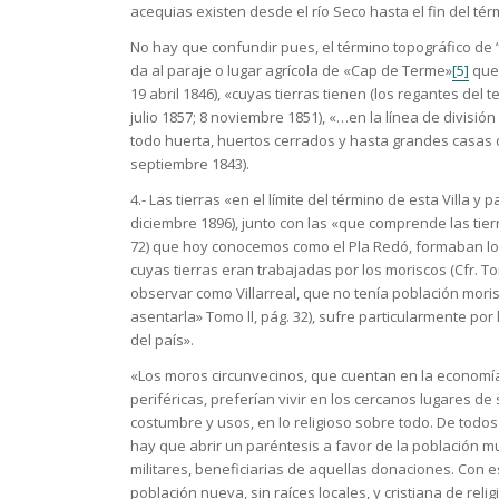
acequias existen desde el río Seco hasta el fin del t
No hay que confundir pues, el término topográfico de “
da al paraje o lugar agrícola de «Cap de Terme»
[5]
que 
19 abril 1846), «cuyas tierras tienen (los regantes del te
julio 1857; 8 noviembre 1851), «…en la línea de divisió
todo huerta, huertos cerrados y hasta grandes casas 
septiembre 1843).
4.- Las tierras «en el límite del término de esta Villa y
diciembre 1896), junto con las «que comprende las tier
72) que hoy conocemos como el Pla Redó, formaban lo 
cuyas tierras eran trabajadas por los moriscos (Cfr. Tom
observar como Villarreal, que no tenía población mori
asentarla» Tomo ll, pág. 32), sufre particularmente po
del país».
«Los moros circunvecinos, que cuentan en la economía l
periféricas, preferían vivir en los cercanos lugares d
costumbre y usos, en lo religioso sobre todo. De todos
hay que abrir un paréntesis a favor de la población 
militares, beneficiarias de aquellas donaciones. Con es
población nueva, sin raíces locales, y cristiana de reli