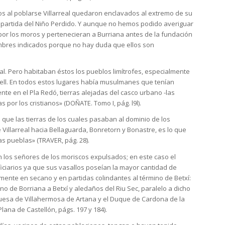
os al poblarse Villarreal quedaron enclavados al extremo de su
 partida del Niño Perdido. Y aunque no hemos podido averiguar
or los moros y pertenecieran a Burriana antes de la fundación
ombres indicados porque no hay duda que ellos son
eal. Pero habitaban éstos los pueblos limítrofes, especialmente
arell. En todos estos lugares había musulmanes que tenían
ente en el Pla Redó, tierras alejadas del casco urbano -las
por los cristianos» (DOÑATE. Tomo I, pág. l9l).
n que las tierras de los cuales pasaban al dominio de los
 Villarreal hacia Bellaguarda, Bonretorn y Bonastre, es lo que
as pueblas» (TRAVER, pág. 28).
 en los señores de los moriscos expulsados; en este caso el
ciarios ya que sus vasallos poseían la mayor cantidad de
mente en secano y en partidas colindantes al término de Betxí:
mino de Borriana a Betxí y aledaños del Riu Sec, paralelo a dicho
quesa de Villahermosa de Artana y el Duque de Cardona de la
lana de Castellón, págs. 197 y 184).