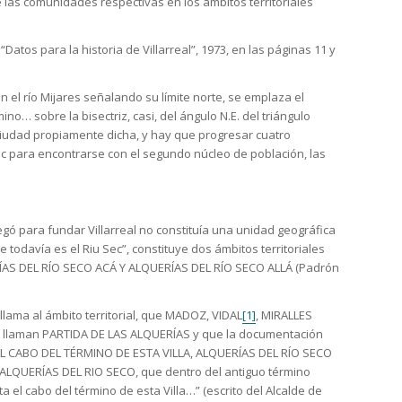
e las comunidades respectivas en los ámbitos territoriales
“Datos para la historia de Villarreal”, 1973, en las páginas 11 y
n el río Mijares señalando su límite norte, se emplaza el
ino… sobre la bisectriz, casi, del ángulo N.E. del triángulo
 ciudad propiamente dicha, y hay que progresar cuatro
Sec para encontrarse con el segundo núcleo de población, las
egó para fundar Villarreal no constituía una unidad geográfica
 todavía es el Riu Sec”, constituye dos ámbitos territoriales
ÍAS DEL RÍO SECO ACÁ Y ALQUERÍAS DEL RÍO SECO ALLÁ (Padrón
llama al ámbito territorial, que MADOZ, VIDAL
[1]
, MIRALLES
, llaman PARTIDA DE LAS ALQUERÍAS y que la documentación
L CABO DEL TÉRMINO DE ESTA VILLA, ALQUERÍAS DEL RÍO SECO
ALQUERÍAS DEL RIO SECO, que dentro del antiguo término
ta el cabo del término de esta Villa…” (escrito del Alcalde de