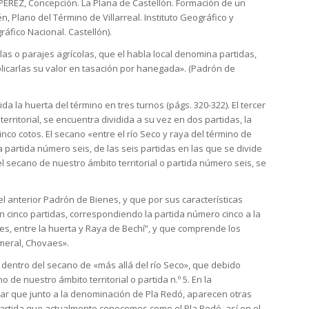
ÉREZ, Concepción. La Plana de Castellón. Formación de un
n, Plano del Término de Villarreal. Instituto Geográfico y
gráfico Nacional. Castellón).
as o parajes agrícolas, que el habla local denomina partidas,
licarlas su valor en tasación por hanegada». (Padrón de
 la huerta del término en tres turnos (págs. 320-322). El tercer
rritorial, se encuentra dividida a su vez en dos partidas, la
nco cotos. El secano «entre el río Seco y raya del término de
la partida número seis, de las seis partidas en las que se divide
 el secano de nuestro ámbito territorial o partida número seis, se
l anterior Padrón de Bienes, y que por sus características
n cinco partidas, correspondiendo la partida número cinco a la
es, entre la huerta y Raya de Bechí”, y que comprende los
lmeral, Chovaes».
dentro del secano de «más allá del río Seco», que debido
de nuestro ámbito territorial o partida n.º 5. En la
r que junto a la denominación de Pla Redó, aparecen otras
artida que actualmente conocemos como el Pla Redó, así en el