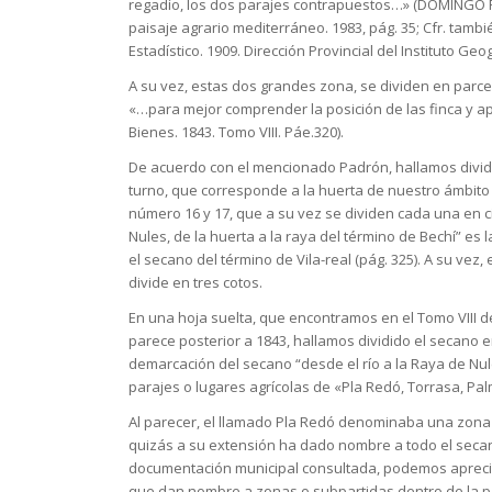
regadío, los dos parajes contrapuestos…» (DOMINGO P
paisaje agrario mediterráneo. 1983, pág. 35; Cfr. tambié
Estadístico. 1909. Dirección Provincial del Instituto Geo
A su vez, estas dos grandes zona, se dividen en parcel
«…para mejor comprender la posición de las finca y ap
Bienes. 1843. Tomo VIII. Páe.320).
De acuerdo con el mencionado Padrón, hallamos dividida
turno, que corresponde a la huerta de nuestro ámbito te
número 16 y 17, que a su vez se dividen cada una en ci
Nules, de la huerta a la raya del término de Bechí” es 
el secano del término de Vila-real (pág. 325). A su vez,
divide en tres cotos.
En una hoja suelta, que encontramos en el Tomo VIII de
parece posterior a 1843, hallamos dividido el secano e
demarcación del secano “desde el río a la Raya de Nul
parajes o lugares agrícolas de «Pla Redó, Torrasa, Pa
Al parecer, el llamado Pla Redó denominaba una zona 
quizás a su extensión ha dado nombre a todo el secano 
documentación municipal consultada, podemos aprecia
que dan nombre a zonas o subpartidas dentro de la p