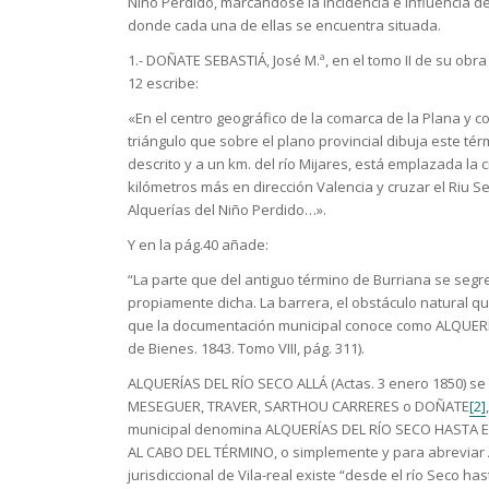
Niño Perdido, marcándose la incidencia e influencia d
donde cada una de ellas se encuentra situada.
1.- DOÑATE SEBASTIÁ, José M.ª, en el tomo II de su obra 
12 escribe:
«En el centro geográfico de la comarca de la Plana y co
triángulo que sobre el plano provincial dibuja este térm
descrito y a un km. del río Mijares, está emplazada la
kilómetros más en dirección Valencia y cruzar el Riu 
Alquerías del Niño Perdido…».
Y en la pág.40 añade:
“La parte que del antiguo término de Burriana se segr
propiamente dicha. La barrera, el obstáculo natural que
que la documentación municipal conoce como ALQUER
de Bienes. 1843. Tomo VIII, pág. 311).
ALQUERÍAS DEL RÍO SECO ALLÁ (Actas. 3 enero 1850) se 
MESEGUER, TRAVER, SARTHOU CARRERES o DOÑATE
[2]
municipal denomina ALQUERÍAS DEL RÍO SECO HASTA E
AL CABO DEL TÉRMINO, o simplemente y para abreviar 
jurisdiccional de Vila-real existe “desde el río Seco has