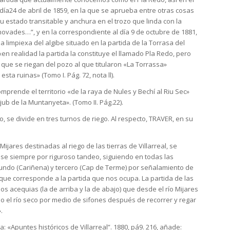
día24 de abril de 1859, en la que se aprueba entre otras cosas
 estado transitable y anchura en el trozo que linda con la
vades…”, y en la correspondiente al día 9 de octubre de 1881,
limpiexa del algibe situado en la partida de la Torrasa del
en realidad la partida la constituye el llamado Pla Redo, pero
 que se riegan del pozo al que titularon «La Torrassa»
ta ruinas» (Tomo I. Pág. 72, nota ll).
mprende el territorio «de la raya de Nules y Bechí al Riu Sec»
jub de la Muntanyeta». (Tomo II. Pág.22).
, se divide en tres turnos de riego. Al respecto, TRAVER, en su
jares destinadas al riego de las tierras de Villarreal, se
ose siempre por riguroso tandeo, siguiendo en todas las
gundo (Cariñena) y tercero (Cap de Terme) por señalamiento de
l que corresponde a la partida que nos ocupa. La partida de las
s acequias (la de arriba y la de abajo) que desde el río Mijares
o el río seco por medio de sifones después de recorrer y regar
.
 «Apuntes históricos de Villarreal”. 1880, pá9. 216, añade: