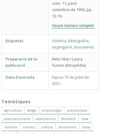
núm. 11, juliol-
setembre de 1990, pp.
13-16.
Veure número complet.
Etiquetes
Història, bibliografia,
segregació, documents
Preparació de la
Nelo Vilar i Laura
publicació
Yustas (Etnopèdia)
Data d’entrada
Dijous 15 de juliol de
2021
Temàtiques
agricultura
Aragó
arqueologia
arquitectura
associacionisme
associacions
Bonastre
casa
ciclisme
comerç
cultura
documents
dona