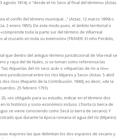
23 agosto 1814), o “desde el río Seco al final del término» (Actas.
a el confín del término municipal…” (Actas. 12 marzo 1899) o
a. 2 enero 1855). De este modo pues, el ámbito territorial o
comprende toda la parte sur del término de Villarreal
co al cruzarlo en toda su extensión» (TRAVER. El niño Perdido,
l que dentro del antiguo término jurisdiccional de Vila-real se
mino y raya del de Nules, si se toman como referencia las
las Alquerías del río seco acá» o «Alquerías de río a río»»
no jurisdiccional entre los ríos Mijares y Seco» (Actas. 5 abril
dos ríos» (Reparto de la Contribución. 1840), es decir, «de la
acuerdos. 25 febrero 1791).
2l), «es obligado para su estudio, indicar en el término dos
 lo histórico y socio-económico incluso. L’horta (o tierra de
tiguo se viene conociendo como Secá (o tierra de secano). Y
trado que durante la época romana el agua del río (Mijares)
uias mayores las que delimitan los dos espacios de secano y