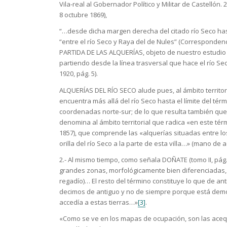
Vila-real al Gobernador Político y Militar de Castellón. 
8 octubre 1869),
“…desde dicha margen derecha del citado río Seco hast
“entre el río Seco y Raya del de Nules” (Correspondenci
PARTIDA DE LAS ALQUERÍAS, objeto de nuestro estudio «
partiendo desde la línea trasversal que hace el río Se
1920, pág. 5).
ALQUERÍAS DEL RÍO SECO alude pues, al ámbito territoria
encuentra más allá del río Seco hasta el límite del tér
coordenadas norte-sur; de lo que resulta también que “
denomina al ámbito territorial que radica «en este térmi
1857), que comprende las «alquerías situadas entre los 
orilla del río Seco a la parte de esta villa…» (mano de 
2.- Al mismo tiempo, como señala DOÑATE (tomo II, pág. 
grandes zonas, morfológicamente bien diferenciadas, en
regadío)… El resto del término constituye lo que de an
decimos de antiguo y no de siempre porque está demos
accedía a estas tierras…»
[3]
.
«Como se ve en los mapas de ocupación, son las aceq