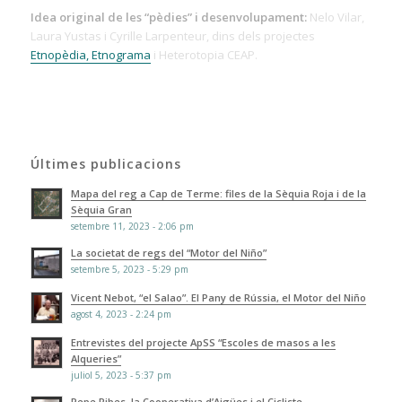
Idea original de les “pèdies” i desenvolupament:
Nelo Vilar,
Laura Yustas i Cyrille Larpenteur, dins dels projectes
Etnopèdia, Etnograma
i Heterotopia CEAP.
Últimes publicacions
Mapa del reg a Cap de Terme: files de la Sèquia Roja i de la
Sèquia Gran
setembre 11, 2023 - 2:06 pm
La societat de regs del “Motor del Niño”
setembre 5, 2023 - 5:29 pm
Vicent Nebot, “el Salao”. El Pany de Rússia, el Motor del Niño
agost 4, 2023 - 2:24 pm
Entrevistes del projecte ApSS “Escoles de masos a les
Alqueries”
juliol 5, 2023 - 5:37 pm
Pepe Ribes, la Cooperativa d’Aigües i el Cicliste