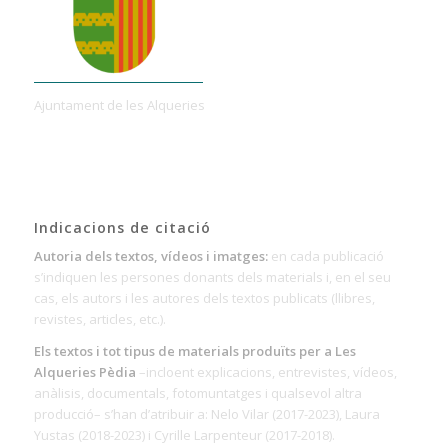
Ajuntament de les Alqueries
Indicacions de citació
Autoria dels textos, vídeos i imatges:
en cada publicació
s’indiquen les persones donants dels materials i, en el seu
cas, els autors i les autores dels textos publicats (llibres,
revistes, articles, etc.).
Els textos i tot tipus de materials produïts per a Les
Alqueries Pèdia
–incloent explicacions, entrevistes, vídeos,
anàlisis, documentals, fotomuntatges i qualsevol altra
producció– s’han d’atribuir a: Nelo Vilar (2017-2023), Laura
Yustas (2018-2023) i Cyrille Larpenteur (2017-2018).