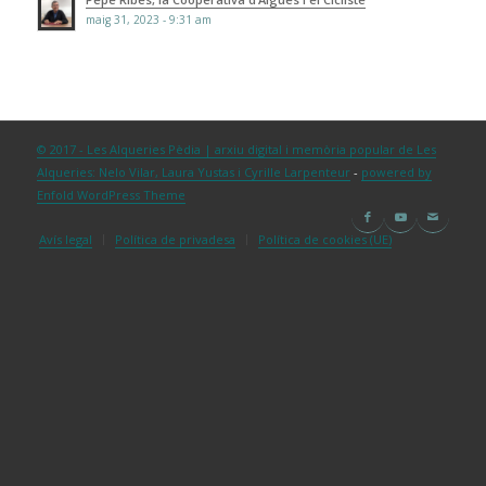
maig 31, 2023 - 9:31 am
© 2017 - Les Alqueries Pèdia | arxiu digital i memòria popular de Les
Alqueries: Nelo Vilar, Laura Yustas i Cyrille Larpenteur
-
powered by
Enfold WordPress Theme
Avís legal
Política de privadesa
Política de cookies (UE)