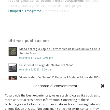
Idea original de les “pèdies” i desenvolupament:
Nelo Vilar,
Laura Yustas i Cyrille Larpenteur, dins dels projectes
Etnopèdia, Etnograma
i Heterotopia CEAP.
Últimes publicacions
Mapa del reg a Cap de Terme: files de la Sèquia Roja i de la
Sèquia Gran
setembre 11, 2023 - 2:06 pm
La societat de regs del “Motor del Niño”
setembre 5, 2023 - 5:29 pm
Vicent Nebot, “el Salao”. El Pany de Rússia, el Motor del Niño
agost 4, 2023 - 2:24 pm
Gestionar el consentiment
Entrevistes del projecte ApSS “Escoles de masos a les
Alqueries”
To provide the best experiences, we use technologies like cookies to
juliol 5, 2023 - 5:37 pm
store and/or access device information. Consenting to these
technologies will allow us to process data such as browsing behavior or
Pepe Ribes, la Cooperativa d’Aigües i el Cicliste
unique IDs on this site. Not consenting or withdrawing consent, may