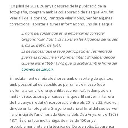
[En juliol de 2021, 26 anys després de la publicació de la
fotografia, comptem amb la col·laboració de Pasqual Arrufat
Vilar, fill de la donant, Francisca Vilar Molés, per fer algunes
correccions i aportar algunes informacions. Ens diu Pasqual:
El nom del soldat que es va embarcar és correcte:
Gregorio Vilar Vicent, va nàixer en les Alqueries del riu sec
el dia 26 d’abril de 1841.
És de suposar que la seua participació en l’esmentada
guerra es produiria en el primer intent d’independència
cubana entre 1868 i 1878, que va acabar amb la firma del
Conveni de Zanjón
.
El reclutament es feia aleshores amb un sorteig de quintos,
amb possibilitat de substitució per un altre mosso (que
s’oferira a canvi d’una quantitat econòmica), redempció en
metàl·lic i exclusions per causes físiques. El servei militar era
de huit anys i l’edat d’incorporació entre els 20 i els 22. Això vol
dir que en la fotografia Gregorio estaria al final del seu servei
i al principi de l’anomenada Guerra dels Deu Anys, entre 1868 i
1871. És una foto molt antiga, de més de 150 anys,
probablement feta en la tècnica del Daguerrotip. L’aparença