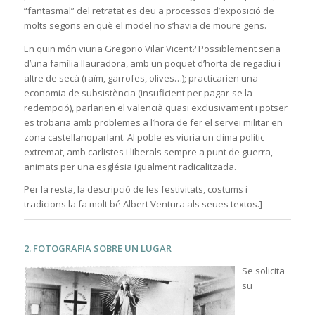
“fantasmal” del retratat es deu a processos d’exposició de
molts segons en què el model no s’havia de moure gens.
En quin món viuria Gregorio Vilar Vicent? Possiblement seria
d’una família llauradora, amb un poquet d’horta de regadiu i
altre de secà (raïm, garrofes, olives…); practicarien una
economia de subsistència (insuficient per pagar-se la
redempció), parlarien el valencià quasi exclusivament i potser
es trobaria amb problemes a l’hora de fer el servei militar en
zona castellanoparlant. Al poble es viuria un clima polític
extremat, amb carlistes i liberals sempre a punt de guerra,
animats per una església igualment radicalitzada.
Per la resta, la descripció de les festivitats, costums i
tradicions la fa molt bé Albert Ventura als seues textos.]
2. FOTOGRAFIA SOBRE UN LUGAR
Se solicita
su