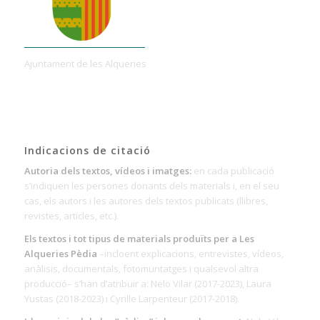
Ajuntament de les Alqueries
Indicacions de citació
Autoria dels textos, vídeos i imatges:
en cada publicació
s’indiquen les persones donants dels materials i, en el seu
cas, els autors i les autores dels textos publicats (llibres,
revistes, articles, etc.).
Els textos i tot tipus de materials produïts per a Les
Alqueries Pèdia
–incloent explicacions, entrevistes, vídeos,
anàlisis, documentals, fotomuntatges i qualsevol altra
producció– s’han d’atribuir a: Nelo Vilar (2017-2023), Laura
Yustas (2018-2023) i Cyrille Larpenteur (2017-2018).