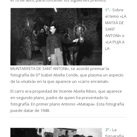
el 10 de abril, para conceder los siguientes premios:
1º.-
Sobre
el temo «LA
MATXÀ DE
SANT
ANTONI» o
«LA PUJÀ A
LA
MUNTANYETA DE SANT ANTONI», se acordó premiar la
fotografía de Dª lsabel Abella Conde, que plasma un aspecto
de la «matxà» en la que aparece un «carro enramat».
El carro era propiedad de Vicente Abella Ribes, que aparece
en segundo plano, padre de quien ha presentado la
fotografía. En primer plano Antonio «Matapa». Esta fotografía
puede datar de 1948.
2º.-
La
fotografía