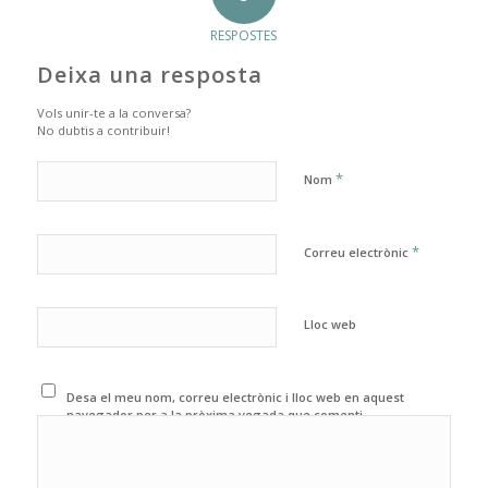
RESPOSTES
Deixa una resposta
Vols unir-te a la conversa?
No dubtis a contribuir!
*
Nom
*
Correu electrònic
Lloc web
Desa el meu nom, correu electrònic i lloc web en aquest
navegador per a la pròxima vegada que comenti.