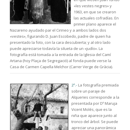
«les vestes negres» y
1963, en que se crearon
las actuales cofradías. En
primer plano aparece el
Nazareno ayudado par el Cirineo y a ambos lados dos
«vestes», figurando D. Juan Escobedo, padre de quien ha
presentado la foto, con la cara descubierta; y al otro lado
puede apreciarse todavía la silueta de un «judío». La
fotografía está tomada a la entrada de la Iglesia del Camí
Artana (hoy Plaça de Segregació) al fonda puede verse la
Casa de Carmen Capella Melchor (Carrer Verge de Gràcia).
2º.-
La fotografía premiada
sobre un paraje de
Alqueries corresponde a la
presentada por Dº Maruja
Vicent Molés, que es la
niña que aparece junto al
tronco del árbol. Se puede
apreciar una panorámica