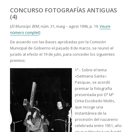
CONCURSO FOTOGRAFÍAS ANTIGUAS
(4)
[
El Municipi.
BIM
, núm. 31, maig – agost 1996, p. 19.
Veure
número complet
]
De acuerdo con las Bases aprobadas por la Comisión
Municipal de Gobierno el pasado 8 de marzo, se reunió el
jurado al efecto el 19 de julio, para conceder los siguientes
premios:
1º.-
Sobre el tema
«Setmana Santa i
Pasqua», se acordó
premiar la fotografía
presentada por Dª Mª
Cinta Escobedo Molés,
que recoge una
instantánea de la
procesión del nazareno
celebrada entre 1951, año
en que Mosén Juan fundó