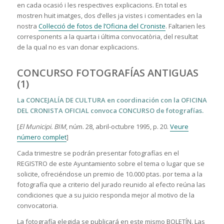
en cada ocasió i les respectives explicacions. En total es
mostren huit imatges, dos d’elles ja vistes i comentades en la
nostra
Col·lecció de fotos de l’Oficina del Croniste
. Faltarien les
corresponents a la quarta i última convocatòria, del resultat
de la qual no es van donar explicacions.
CONCURSO FOTOGRAFÍAS ANTIGUAS
(1)
La CONCEJALÍA DE CULTURA en coordinación con la OFICINA
DEL CRONISTA OFICIAL convoca CONCURSO de fotografías.
[
El Municipi. BIM
, núm. 28, abril-octubre 1995, p. 20.
Veure
número complet
]
Cada trimestre se podrán presentar fotografías en el
REGISTRO de este Ayuntamiento sobre el tema o lugar que se
solicite, ofreciéndose un premio de 10.000 ptas. por tema a la
fotografía que a criterio del jurado reunido al efecto reúna las
condiciones que a su juicio responda mejor al motivo de la
convocatoria.
La fotografía elegida se publicará en este mismo BOLETÍN. Las