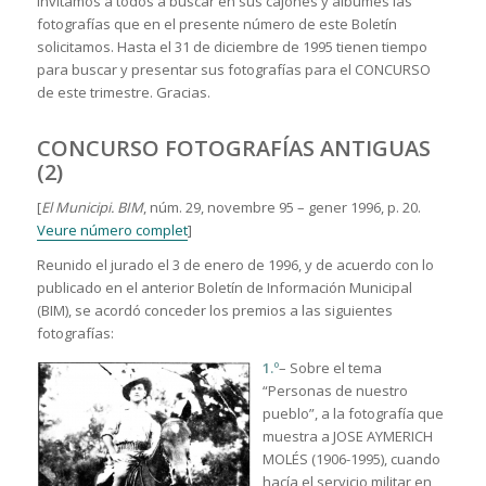
Invitamos a todos a buscar en sus cajones y álbumes las
fotografías que en el presente número de este Boletín
solicitamos. Hasta el 31 de diciembre de 1995 tienen tiempo
para buscar y presentar sus fotografías para el CONCURSO
de este trimestre. Gracias.
CONCURSO FOTOGRAFÍAS ANTIGUAS
(2)
[
El Municipi. BIM
, núm. 29, novembre 95 – gener 1996, p. 20.
Veure número complet
]
Reunido el jurado el 3 de enero de 1996, y de acuerdo con lo
publicado en el anterior Boletín de Información Municipal
(BIM), se acordó conceder los premios a las siguientes
fotografías:
1.º
– Sobre el tema
“Personas de nuestro
pueblo”, a la fotografía que
muestra a JOSE AYMERICH
MOLÉS (1906-1995), cuando
hacía el servicio militar en