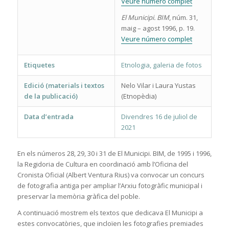
Veure número complet
El Municipi. BIM
, núm. 31,
maig – agost 1996, p. 19.
Veure número complet
Etiquetes
Etnologia, galeria de fotos
Edició (materials i textos
Nelo Vilar i Laura Yustas
de la publicació)
(Etnopèdia)
Data d’entrada
Divendres 16 de juliol de
2021
En els números 28, 29, 30 i 31 de El Municipi. BIM, de 1995 i 1996,
la Regidoria de Cultura en coordinació amb l’Oficina del
Cronista Oficial (Albert Ventura Rius) va convocar un concurs
de fotografia antiga per ampliar l’Arxiu fotogràfic municipal i
preservar la memòria gràfica del poble.
A continuació mostrem els textos que dedicava El Municipi a
estes convocatòries, que incloïen les fotografies premiades