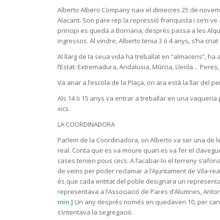
Alberto Albero Company naix el dimecres 25 de novembr
Alacant. Son pare rep la repressió franquista i se’n ve 
principi es queda a Borriana, després passa a les Alq
ingressos. Al vindre, Alberto tenia 3 ó 4 anys, s’ha criat 
Al llarg de la seua vida ha treballat en “almacens”, ha a
l’Estat: Extremadura, Andalusia, Múrcia, Lleida… Peres
Va anar a l’escola de la Plaça, on ara està la llar del p
Als 14 ó 15 anys va entrar a treballar en una vaqueria
xics.
LA COORDINADORA
Parlem de la Coordinadora, on Alberto va ser una de l
real. Conta que es va moure quan es va fer el clavegu
cases tenien pous cecs. A l’acabar-lo el terreny s’afon
de veïns per poder reclamar a l’Ajuntament de Vila-real
és que cada entitat del poble designara un representan
representava a l’Associació de Pares d’Alumnes, Antonio M
min.]
Un any després només en quedaven 10, per cans
s’intentava la segregació.