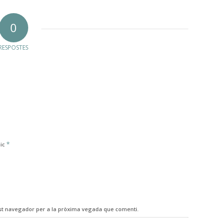
0
RESPOSTES
*
nic
est navegador per a la pròxima vegada que comenti.