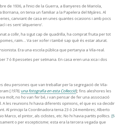
e de 1936, a l’inici de la Guerra, a Banyeres de Mariola,
a Borriana, on tenia un familiar a la Papelera del Mijáres. Al
ueries, canviant de casa en unes quantes ocasions i amb pocs
ací i es sent ‘alqueriero’.
nat a collir, ha sigut cap de quadrilla, ha comprat fruita per tot
, pomes, raïm… Va ser xofer i també sap què és estar aturat.
ensionista. Era una escola pública que pertanyia a Vila-real.
 per 7 ó 8 pessetes per setmana. En casa eren una xica i dos
es deu persones que van treballar per la segregació de Vila-
eram [
1976;
una fotografia en esta Col·lecció
]; fins aleshores les
ava molt, no ho van fer bé, i van pensar de fer una associació
. A les reunions hi havia diferents opinions, el que es va decidir
t. Al principi la Coordinadora tenia 23 ó 24 membres; Alberto
arco, el pintor, als ciclistes, etc. No hi havia partits polítics.
[5
ament o per escepticisme; esta era la tercera vegada que