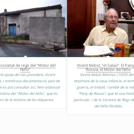
 societat de regs del “Motor del
Vicent Nebot, “el Salao”. El Pan
Niño”
Rússia, el Motor del Niño
b ajuda del seu president, Vicent
Vicent Nebot Melchor (1929) dó
, i nombrosa documentació, part de
testimoni de la seua infància, el te
al es pot consultar ací, hem esbossat
guerra, el treball, i també de la vid
istòria del "Motor del Niño", que és
“Pany de Rússia”, que té una histò
rt de la història de les Alqueries.
particular, i de la Societat de Regs d
del Niño Perdido.