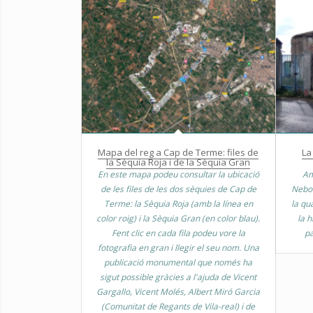
Mapa del reg a Cap de Terme: files de
La
la Sèquia Roja i de la Sèquia Gran
En este mapa podeu consultar la ubicació
Am
de les files de les dos sèquies de Cap de
Nebot
Terme: la Sèquia Roja (amb la línea en
la qu
color roig) i la Sèquia Gran (en color blau).
la h
Fent clic en cada fila podeu vore la
pa
fotografia en gran i llegir el seu nom. Una
publicació monumental que només ha
sigut possible gràcies a l'ajuda de Vicent
Gargallo, Vicent Molés, Albert Miró Garcia
(Comunitat de Regants de Vila-real) i de