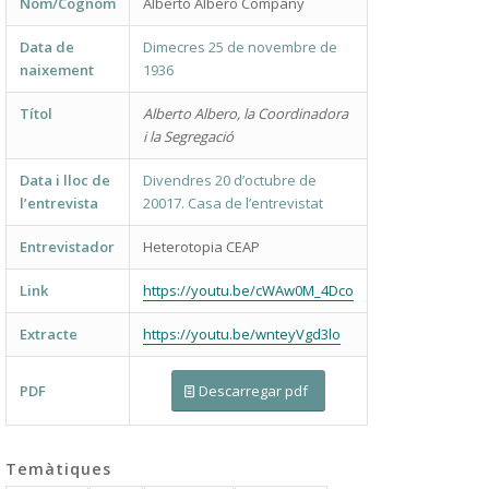
Nom/Cognom
Alberto Albero Company
Data de
Dimecres 25 de novembre de
naixement
1936
Títol
Alberto Albero, la Coordinadora
i la Segregació
Data i lloc de
Divendres 20 d’octubre de
l’entrevista
20017. Casa de l’entrevistat
Entrevistador
Heterotopia CEAP
Link
https://youtu.be/cWAw0M_4Dco
Extracte
https://youtu.be/wnteyVgd3lo
PDF
Descarregar pdf
Temàtiques