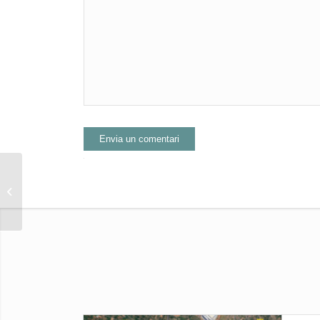
Alternative:
Les Alqueries en els
‘Papers de Salamanca’