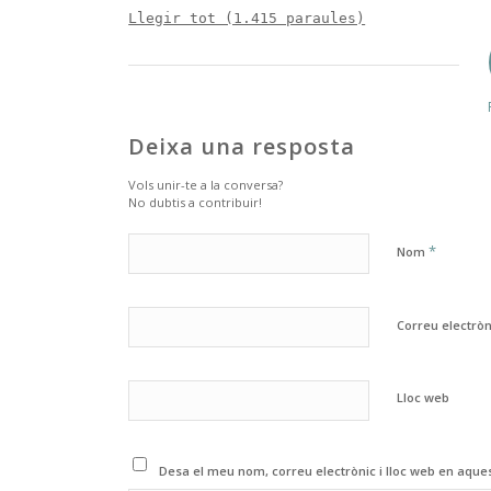
Llegir tot (1.415 paraules)
Deixa una resposta
Vols unir-te a la conversa?
No dubtis a contribuir!
*
Nom
Correu electrò
Lloc web
Desa el meu nom, correu electrònic i lloc web en aqu