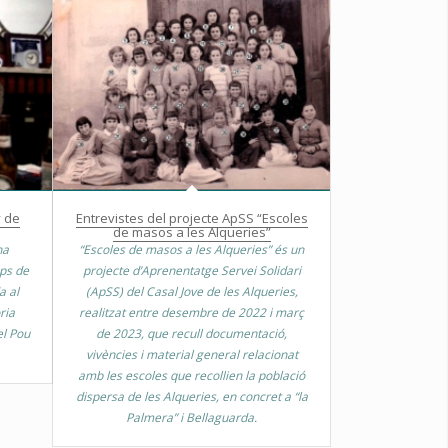
y de
Entrevistes del projecte ApSS “Escoles
de masos a les Alqueries”
na
“Escoles de masos a les Alqueries” és un
mps de
projecte d’Aprenentatge Servei Solidari
a al
(ApSS) del Casal Jove de les Alqueries,
ria
realitzat entre desembre de 2022 i març
el Pou
de 2023, que recull documentació,
vivències i material general relacionat
amb les escoles que recollien la població
dispersa de les Alqueries, en concret a “la
Palmera” i Bellaguarda.