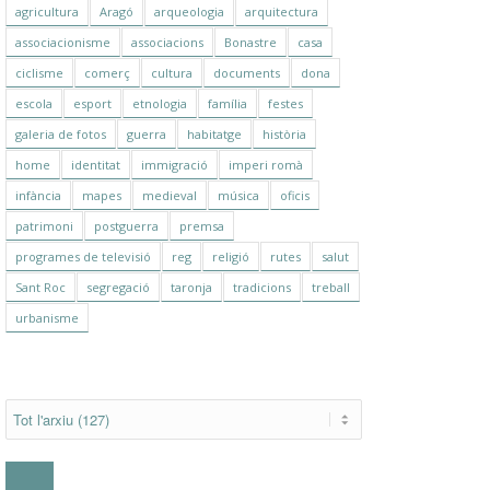
agricultura
Aragó
arqueologia
arquitectura
associacionisme
associacions
Bonastre
casa
ciclisme
comerç
cultura
documents
dona
escola
esport
etnologia
família
festes
galeria de fotos
guerra
habitatge
història
home
identitat
immigració
imperi romà
infància
mapes
medieval
música
oficis
patrimoni
postguerra
premsa
programes de televisió
reg
religió
rutes
salut
Sant Roc
segregació
taronja
tradicions
treball
urbanisme