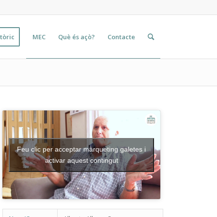
tòric
MEC
Què és açò?
Contacte
Feu clic per acceptar màrqueting galetes i
activar aquest contingut