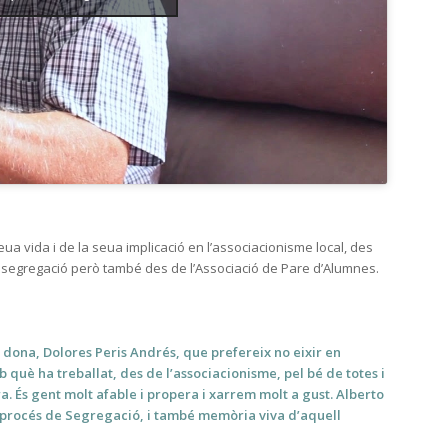
eua vida i de la seua implicació en l’associacionisme local, des
 segregació però també des de l’Associació de Pare d’Alumnes.
dona, Dolores Peris Andrés, que prefereix no eixir en
 què ha treballat, des de l’associacionisme, pel bé de totes i
a. És gent molt afable i propera i xarrem molt a gust. Alberto
el procés de Segregació, i també memòria viva d’aquell