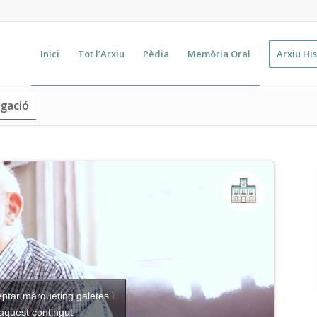
Inici
Tot l’Arxiu
Pèdia
Memòria Oral
Arxiu His
egació
eptar màrqueting galetes i
 aquest contingut