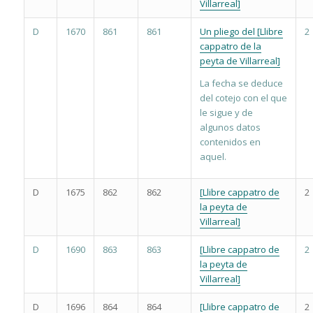
Villarreal]
D
1670
861
861
Un pliego del [Llibre
2
cappatro de la
peyta de Villarreal]
La fecha se deduce
del cotejo con el que
le sigue y de
algunos datos
contenidos en
aquel.
D
1675
862
862
[Llibre cappatro de
2
la peyta de
Villarreal]
D
1690
863
863
[Llibre cappatro de
2
la peyta de
Villarreal]
D
1696
864
864
[Llibre cappatro de
2