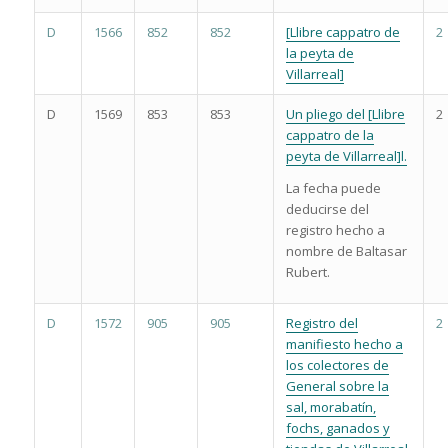
D
1566
852
852
[Llibre cappatro de
2
la peyta de
Villarreal]
D
1569
853
853
Un pliego del [Llibre
2
cappatro de la
peyta de Villarreal]l.
La fecha puede
deducirse del
registro hecho a
nombre de Baltasar
Rubert.
D
1572
905
905
Registro del
2
manifiesto hecho a
los colectores de
General sobre la
sal, morabatín,
fochs, ganados y