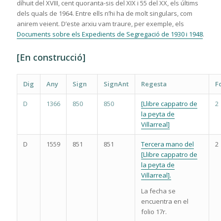
díhuit del XVIII, cent quoranta-sis del XIX i 55 del XX, els últims
dels quals de 1964. Entre ells n’hi ha de molt singulars, com
anirem veient. D’este arxiu vam traure, per exemple, els
Documents sobre els Expedients de Segregació de 1930 i 1948
.
[En construcció]
Dig
Any
Sign
SignAnt
Regesta
F
D
1366
850
850
[Llibre cappatro de
2
la peyta de
Villarreal]
D
1559
851
851
Tercera mano del
2
[Llibre cappatro de
la peyta de
Villarreal].
La fecha se
encuentra en el
folio 17r.