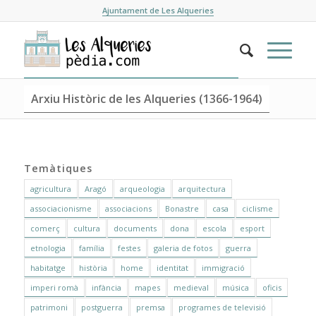
Ajuntament de Les Alqueries
Arxiu Històric de les Alqueries (1366-1964)
Temàtiques
agricultura
Aragó
arqueologia
arquitectura
associacionisme
associacions
Bonastre
casa
ciclisme
comerç
cultura
documents
dona
escola
esport
etnologia
família
festes
galeria de fotos
guerra
habitatge
història
home
identitat
immigració
imperi romà
infància
mapes
medieval
música
oficis
patrimoni
postguerra
premsa
programes de televisió