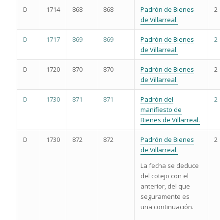
D
1714
868
868
Padrón de Bienes
2
de Villarreal.
D
1717
869
869
Padrón de Bienes
2
de Villarreal.
D
1720
870
870
Padrón de Bienes
2
de Villarreal.
D
1730
871
871
Padrón del
2
manifiesto de
Bienes de Villarreal.
D
1730
872
872
Padrón de Bienes
2
de Villarreal.
La fecha se deduce
del cotejo con el
anterior, del que
seguramente es
una continuación.