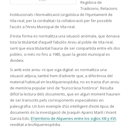
Regidora de
Tradicions, Relacions
Institucionals i Normalització Lingüística de l’Ajuntament de
Vila-real, per la cordialitat i la col·laboració per fer possible
l’accés a l’Arxiu Municipal de Vila-real.
D’esta forma es normalitza una situació anómala, que donava
tota la titularitat d’aquell fabulós Arxiu al poble de Vila-real,
sent que eixa titularitat hauria de ser compartida entre els dos
pobles, si més no fins a 1985, quan la gestió municipal es
divideix.
Si amb este arxiu -ni que siga digital- es normalitza una
situació atípica, també hem d’advertir que, a diferència del
material habitual en lesAlqueriespèdia, no es tracta d’un arxiu
de memòria popular sinó de “burocràcia històrica”. Resulta
difícil la lectura dels documents, que en algun moment haurien
de ser transcrits pels corresponents especialistes en
paleografia. Un bon exemple d’ús intel·ligent d’este tipus de
documents és la investigació de Joaquín Aparici Martí i Vicent
García Edo,
El territorio de Alqueries entre los siglos XIII y XVI
,
reeditat a lesAlqueriespèdia.