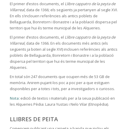
El primer d’estos documents, el
Llibre cappatro de la peyta de
Villarreal
, data de 1366; els següents ja pertanyen al segle XVI.
En ells s’inclouen referències als antics poblets de
Bellaguarda, Bonretorn i Bonastre i a la població dispersa pel
territori que hui és terme municipal de les Alqueries.
El primer d’estos documents, el
Llibre cappatro de la peyta de
Villarreal
, data de 1366. En els documents més antics (els
següents ja boten al segle XVI) inclouen referències als antics
poblets de Bellaguarda, Bonretorn i Bonastre i a la població
dispersa pel territori que hui és terme municipal de les
Alqueries.
En total són 247 documents que ocupen més de 53 GB de
memòria. Anirem pujant-los poc a poc per a que estiguen
disponibles per a totes i tots, per a investigadors o curiosos.
Nota:
edició de textos i materials per a la seua publicació en
les Alqueries Pèdia: Laura Yustas i Nelo Vilar (Etnopèdia).
LLIBRES DE PEITA
Comencem publicant una carpeta a banda que inclou els