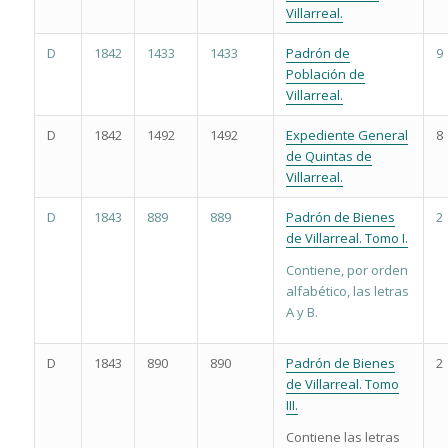
Villarreal.
D
1842
1433
1433
Padrón de
9
Población de
Villarreal.
D
1842
1492
1492
Expediente General
8
de Quintas de
Villarreal.
D
1843
889
889
Padrón de Bienes
2
de Villarreal. Tomo I.
Contiene, por orden
alfabético, las letras
A y B.
D
1843
890
890
Padrón de Bienes
2
de Villarreal. Tomo
III.
Contiene las letras