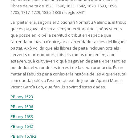
llibres de peita de 1523, 1596, 1633, 1642, 1678, 1693, 1696,
1705, 1717, 1729, 1836, 1838 i “segle XVII”.
La “peita” era, segons el Diccionari Normatiu Valencià, el tribut
que es pagava al rei o al senyor territorial pels béns seents
que posseïen, o bé la servitud o tribut en espècie que
l’arrendatari havia d’entregar a l’arrendador a més del lloguer
pactat. Això vol dir que els llibres de peita inclouen tots els
servents o arrendadors, tots els camps que tenien, a on
estaven, què cultivaven o què pagaven de peita -i per tant, es
pot deduir el valor de les terres i de la seua producció. És un
material fabulós per a conèixer la història de les Alqueries, tal
com queda palès a l’esmentat text de Joaquín Aparici Martí i
Vicent García Edo, que fan ús sovint d’estes dades.
PB any 1523
PB any 1596
PB any 1633
PB any 1642
PB any 1678-2