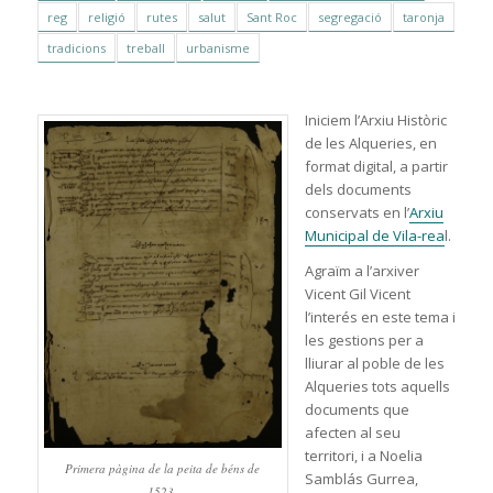
reg
religió
rutes
salut
Sant Roc
segregació
taronja
tradicions
treball
urbanisme
Iniciem l’Arxiu Històric
de les Alqueries, en
format digital, a partir
dels documents
conservats en l’
Arxiu
Municipal de Vila-rea
l.
Agraïm a l’arxiver
Vicent Gil Vicent
l’interés en este tema i
les gestions per a
lliurar al poble de les
Alqueries tots aquells
documents que
afecten al seu
territori, i a Noelia
Primera pàgina de la peita de béns de
Samblás Gurrea,
1523.