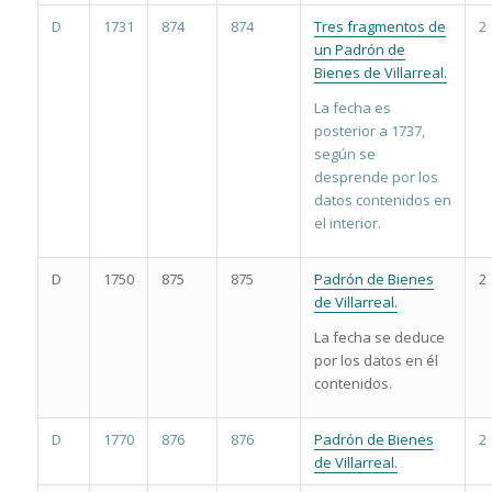
D
1731
874
874
Tres fragmentos de
2
un Padrón de
Bienes de Villarreal.
La fecha es
posterior a 1737,
según se
desprende por los
datos contenidos en
el interior.
D
1750
875
875
Padrón de Bienes
2
de Villarreal.
La fecha se deduce
por los datos en él
contenidos.
D
1770
876
876
Padrón de Bienes
2
de Villarreal.