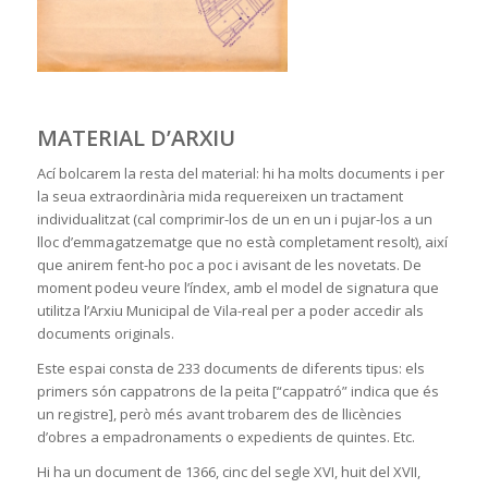
MATERIAL D’ARXIU
Ací bolcarem la resta del material: hi ha molts documents i per
la seua extraordinària mida requereixen un tractament
individualitzat (cal comprimir-los de un en un i pujar-los a un
lloc d’emmagatzematge que no està completament resolt), així
que anirem fent-ho poc a poc i avisant de les novetats. De
moment podeu veure l’índex, amb el model de signatura que
utilitza l’Arxiu Municipal de Vila-real per a poder accedir als
documents originals.
Este espai consta de 233 documents de diferents tipus: els
primers són cappatrons de la peita [“cappatró” indica que és
un registre], però més avant trobarem des de llicències
d’obres a empadronaments o expedients de quintes. Etc.
Hi ha un document de 1366, cinc del segle XVI, huit del XVII,