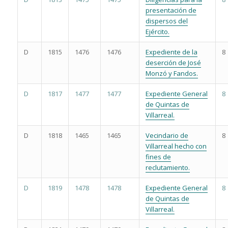
presentación de
dispersos del
Ejército.
D
1815
1476
1476
Expediente de la
8
deserción de José
Monzó y Fandos.
D
1817
1477
1477
Expediente General
8
de Quintas de
Villarreal.
D
1818
1465
1465
Vecindario de
8
Villarreal hecho con
fines de
reclutamiento.
D
1819
1478
1478
Expediente General
8
de Quintas de
Villarreal.