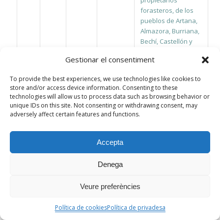
forasteros, de los
pueblos de Artana,
Almazora, Burriana,
Bechí, Castellón y
Onda.
Gestionar el consentiment
D
1843
894
894
Padrón de Bienes
2
To provide the best experiences, we use technologies like cookies to
de Villarreal. Tomo
store and/or access device information. Consenting to these
technologies will allow us to process data such as browsing behavior or
VII.
unique IDs on this site. Not consenting or withdrawing consent, may
Comprende los
adversely affect certain features and functions.
propietarios
forasteros de
Accepta
Mascarell, Alcira y
otros pueblos,
Denega
Nules, Villavieja y
Onda.
Veure preferències
D
1843
895
895
Padrón de Bienes
2
Política de cookies
Política de privadesa
de Villarreal. Tomo