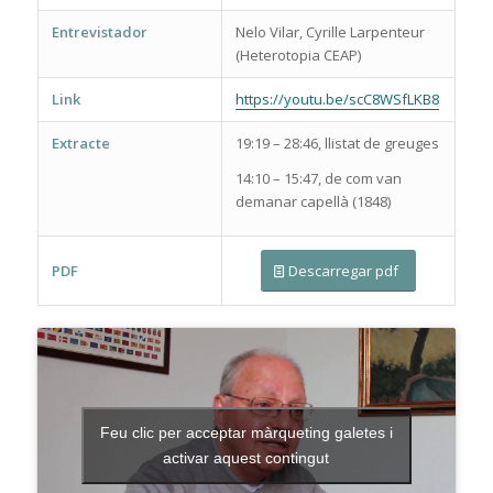
Entrevistador
Nelo Vilar, Cyrille Larpenteur
(Heterotopia CEAP)
Link
https://youtu.be/scC8WSfLKB8
Extracte
19:19 – 28:46, llistat de greuges
14:10 – 15:47, de com van
demanar capellà (1848)
PDF
Descarregar pdf
Feu clic per acceptar màrqueting galetes i
activar aquest contingut