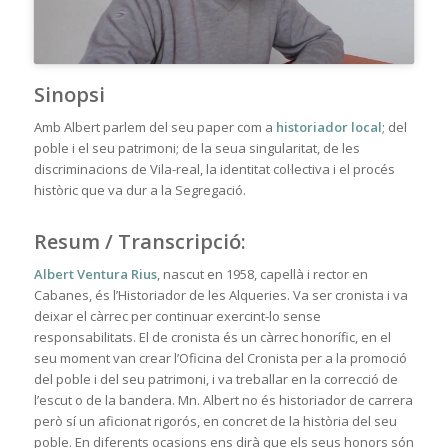
Sinopsi
Amb Albert parlem del seu paper com a
historiador local
; del
poble i el seu patrimoni; de la seua singularitat, de les
discriminacions de Vila-real, la identitat col·lectiva i el procés
històric que va dur a la Segregació.
Resum / Transcripció
:
Albert Ventura Rius
, nascut en 1958, capellà i rector en
Cabanes, és l’Historiador de les Alqueries. Va ser cronista i va
deixar el càrrec per continuar exercint-lo sense
responsabilitats. El de cronista és un càrrec honorífic, en el
seu moment van crear l’Oficina del Cronista per a la promoció
del poble i del seu patrimoni, i va treballar en la correcció de
l’escut o de la bandera. Mn. Albert no és historiador de carrera
però sí un aficionat rigorós, en concret de la història del seu
poble. En diferents ocasions ens dirà que els seus honors són