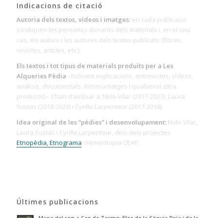
Indicacions de citació
Autoria dels textos, vídeos i imatges:
en cada publicació
s’indiquen les persones donants dels materials i, en el seu
cas, els autors i les autores dels textos publicats (llibres,
revistes, articles, etc.).
Els textos i tot tipus de materials produïts per a Les
Alqueries Pèdia
–incloent explicacions, entrevistes, vídeos,
anàlisis, documentals, fotomuntatges i qualsevol altra
producció– s’han d’atribuir a: Nelo Vilar (2017-2023), Laura
Yustas (2018-2023) i Cyrille Larpenteur (2017-2018).
Idea original de les “pèdies” i desenvolupament:
Nelo Vilar,
Laura Yustas i Cyrille Larpenteur, dins dels projectes
Etnopèdia, Etnograma
i Heterotopia CEAP.
Últimes publicacions
Mapa del reg a Cap de Terme: files de la Sèquia Roja i de la