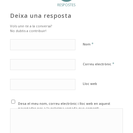
RESPOSTES
Deixa una resposta
Vols unir-te a la conversa?
No dubtis a contribuir!
*
Nom
*
Correu electrònic
Lloc web
Desa el meu nom, correu electrònic i lloc web en aquest
navegador per a la pròxima vegada que comenti.