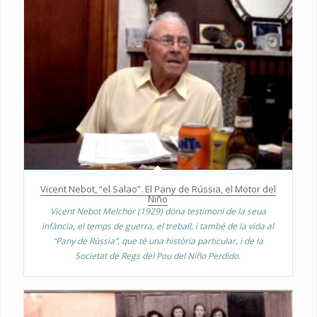
Vicent Nebot, “el Salao”. El Pany de Rússia, el Motor del
Niño
Vicent Nebot Melchor (1929) dóna testimoni de la seua
infància, el temps de guerra, el treball, i també de la vida al
“Pany de Rússia”, que té una història particular, i de la
Societat de Regs del Pou del Niño Perdido.