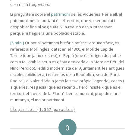
ser cristià i
alqueriero
.
Li preguntem sobre el
patrimoni
de les Alqueries. Per a ell, el
patrimoni més important és el territori, que va ser poblat i
despoblat fins al segle XIX. Vila-real no es va interessar
perquè hi haguera una població estable.
[5 min.]
Quant al patrimoni històric-artístic i arquitectònic, es
refereix al Molí Inglés, datat en el 1300, el Molí de Cap de
Terme (que ja no existeix), el Replà (que és l’origen del poble
com a tal, amb la seua església dedicada a la Mare de Déu del
Niño Perdido), l’edifici modernista de l’Ajuntament, les antigues
escoles (biblioteca, i en temps de la República, seu del Partit
Radical), el xalet d’Adela (amb la seua pròpia llegenda), cases i
alqueries, l’església (que és recent)… Però insisteix que és el
territori, el “rovell de la Plana”, ben comunicat, prop de mar i
muntanya, el major patrimoni.
Llegir tot (1.567 paraules)
0