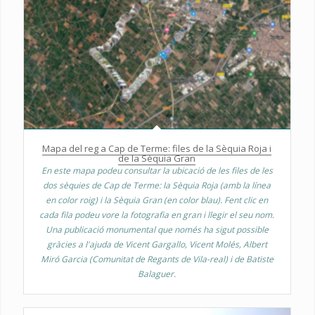
Mapa del reg a Cap de Terme: files de la Sèquia Roja i
de la Sèquia Gran
En este mapa podeu consultar la ubicació de les files de les
dos sèquies de Cap de Terme: la Sèquia Roja (amb la línea
en color roig) i la Sèquia Gran (en color blau). Fent clic en
cada fila podeu vore la fotografia en gran i llegir el seu nom.
Una publicació monumental que només ha sigut possible
gràcies a l'ajuda de Vicent Gargallo, Vicent Molés, Albert
Miró Garcia (Comunitat de Regants de Vila-real) i de Batiste
Balaguer.