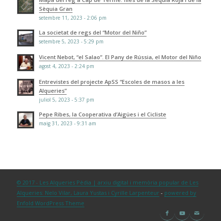
Sèquia Gran
setembre 11, 2023 - 2:06 pm
La societat de regs del “Motor del Niño”
setembre 5, 2023 - 5:29 pm
Vicent Nebot, “el Salao”. El Pany de Rússia, el Motor del Niño
agost 4, 2023 - 2:24 pm
Entrevistes del projecte ApSS “Escoles de masos a les
Alqueries”
juliol 5, 2023 - 5:37 pm
Pepe Ribes, la Cooperativa d’Aigües i el Cicliste
maig 31, 2023 - 9:31 am
© 2017 - Les Alqueries Pèdia | arxiu digital i memòria popular de Les
Alqueries: Nelo Vilar, Laura Yustas i Cyrille Larpenteur
-
powered by
Enfold WordPress Theme