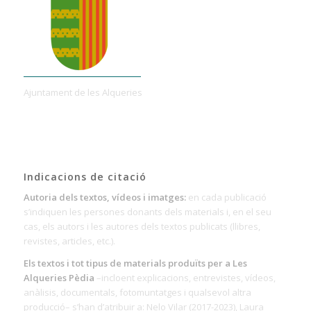
Ajuntament de les Alqueries
Indicacions de citació
Autoria dels textos, vídeos i imatges:
en cada publicació
s’indiquen les persones donants dels materials i, en el seu
cas, els autors i les autores dels textos publicats (llibres,
revistes, articles, etc.).
Els textos i tot tipus de materials produïts per a Les
Alqueries Pèdia
–incloent explicacions, entrevistes, vídeos,
anàlisis, documentals, fotomuntatges i qualsevol altra
producció– s’han d’atribuir a: Nelo Vilar (2017-2023), Laura