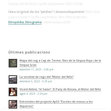
Yustas (2018-2023) i Cyrille Larpenteur (2017-2018).
Idea original de les “pèdies” i desenvolupament:
Nelo Vilar,
Laura Yustas i Cyrille Larpenteur, dins dels projectes
Etnopèdia, Etnograma
i Heterotopia CEAP.
Últimes publicacions
Mapa del reg a Cap de Terme: files de la Sèquia Roja i de la
Sèquia Gran
setembre 11, 2023 - 2:06 pm
La societat de regs del “Motor del Niño”
setembre 5, 2023 - 5:29 pm
Vicent Nebot, “el Salao”. El Pany de Rússia, el Motor del Niño
agost 4, 2023 - 2:24 pm
Entrevistes del projecte ApSS “Escoles de masos a les
Alqueries”
juliol 5, 2023 - 5:37 pm