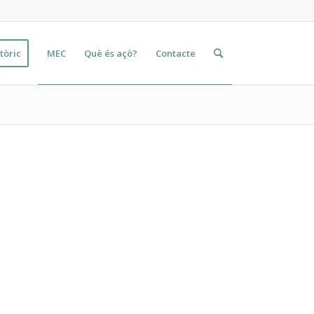
tòric
MEC
Què és açò?
Contacte