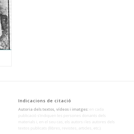
Indicacions de citació
Autoria dels textos, vídeos i imatges:
en cada
publicació s’indiquen les persones donants dels
materials i, en el seu cas, els autors i les autores dels
textos publicats (llibres, revistes, articles, etc.).