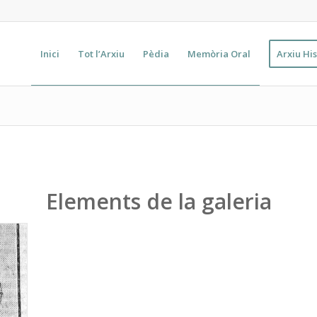
Inici
Tot l’Arxiu
Pèdia
Memòria Oral
Arxiu His
Elements de la galeria